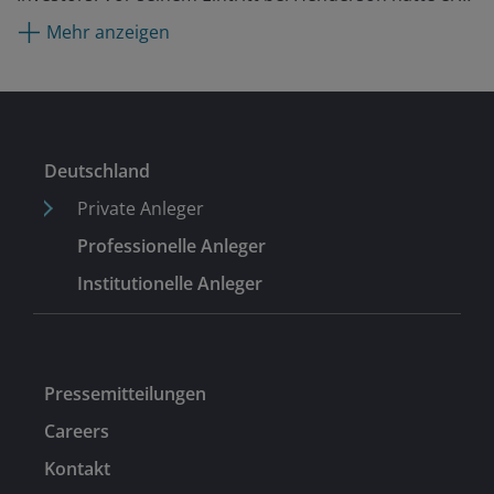
Positionen bei Gartmore, Moore Capital und Pioneer
Mehr anzeigen
Investments als Analyst für Technologiewerte in
Schwellenländern inne. Er begann seine Karriere 2003
im Technologiesektor als Portfoliomanager bei Herald
Investment Management.
Deutschland
Private Anleger
Professionelle Anleger
Institutionelle Anleger
Pressemitteilungen
Careers
Kontakt