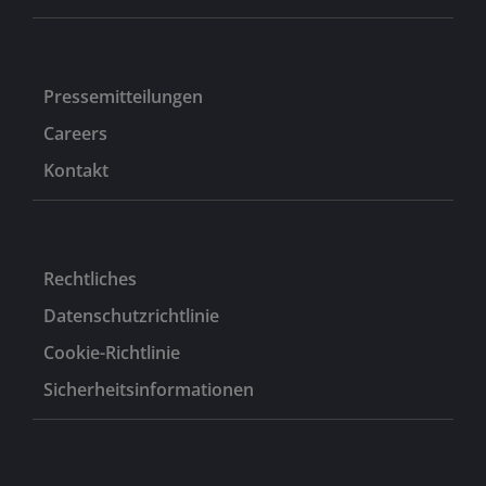
Unternehmensanwältin bei Nishith Desai Associates
(NDA) ab 2008, zuletzt als Head of European Practice
ab 2013. Ruchi begann ihre Karriere 2006 bei HDFC Ltd.
Pressemitteilungen
Careers
Kontakt
Rechtliches
Datenschutzrichtlinie
Cookie-Richtlinie
Sicherheitsinformationen