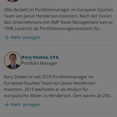
Ollie Beckett ist Portfoliomanager im European Equities
Team von Janus Henderson Investors. Nach der Fusion
des Unternehmens mit AMP Asset Management kam er
1998 zunächst als Portfoliomanagerassistent für
europäische Aktien zu Henderson und wurde 1999
Mehr anzeigen
zum Fondsmanager ernannt. Im Jahr 2000 wechselte er
zum Global Technology Team. 2003 verließ er
Henderson vorübergehend, um sich anderen Aufgaben
Rory Stokes, CFA
zu widmen, kehrte aber 2005 in seiner jetzigen
Portfolio Manager
Funktion zum Unternehmen zurück.
Rory Stokes ist seit 2015 Portfoliomanager im
European Equities Team von Janus Henderson
Investors. 2013 wechselte er als Analyst für
europäische Aktien zu Henderson. Dem waren ab 2007
seine Tätigkeit bei Liberum Capital Limited im Bereich
Mehr anzeigen
Small- and Mid-Cap Equity Sales und davor
verschiedene Positionen bei Credit Suisse