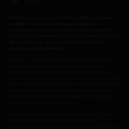
Wirtschaftsdaten, Preise, Kurse, Indizes, Marktdaten,
Unternehmensdaten und andere Nachrichten, die
Marketing Communication. This website is intended
auf dieser Website bereitgestellt werden, dienen
solely for the use of institutional investors and
lediglich Informationszwecken und sind nicht als
consultants and is not for general public distribution.
Anlageberatung oder sonstige Empfehlungen zu
The value of an investment and the income from it can
verstehen. Die bereitgestellten Informationen geben
fall as well as rise and you may not get back the
nicht unsere Meinung wieder.
amount originally invested.
There is no assurance that the investment process will
Indem Sie fortfahren, erklären Sie sich damit
consistently lead to successful investing. Any risk
management process discussed includes an effort to
einverstanden, dass wir, soweit dies in Ihrem Land
monitor and manage risk, which should not be confused
gesetzlich zulässig ist, keine Haftung
with, and does not imply, low risk or the ability to control
übernehmen. Dies gilt auch für Haftungen, die aus
certain risk factors. The availability of our services and
entgangenen Gewinnen oder sonstigen direkten
vehicles is subject to applicable laws, which may differ
Schäden oder Folgeschäden aufgrund von Fehlern
from one jurisdiction to another.
und/oder Auslassungen unsererseits und/oder auf
Seiten Dritter, einschließlich unserer
Issued in Europe by Janus Henderson Investors. Janus
Henderson Investors is the name under which
Geschäftsführenden, Mitarbeitenden und
investment products and services are provided by Janus
verbundenen Unternehmen, resultieren.