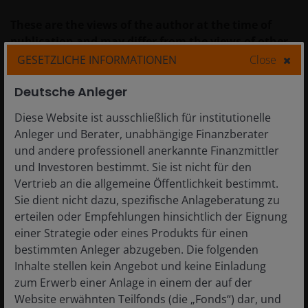
These are the views of the author at the time of
publication and may differ from the views of other
individuals/teams at Janus Henderson Investors.
GESETZLICHE INFORMATIONEN
Close
References made to individual securities do not
Deutsche Anleger
constitute a recommendation to buy, sell or hold
any security, investment strategy or market sector,
Diese Website ist ausschließlich für institutionelle
and should not be assumed to be profitable. Janus
Anleger und Berater, unabhängige Finanzberater
Henderson Investors, its affiliated advisor, or its
und andere professionell anerkannte Finanzmittler
employees, may have a position in the securities
und Investoren bestimmt. Sie ist nicht für den
mentioned.
Vertrieb an die allgemeine Öffentlichkeit bestimmt.
Sie dient nicht dazu, spezifische Anlageberatung zu
Past performance does not predict future returns.
erteilen oder Empfehlungen hinsichtlich der Eignung
The value of an investment and the income from it
einer Strategie oder eines Produkts für einen
can fall as well as rise and you may not get back the
bestimmten Anleger abzugeben. Die folgenden
amount originally invested.
Inhalte stellen kein Angebot und keine Einladung
zum Erwerb einer Anlage in einem der auf der
The information in this article does not qualify as
Website erwähnten Teilfonds (die „Fonds“) dar, und
an investment recommendation.