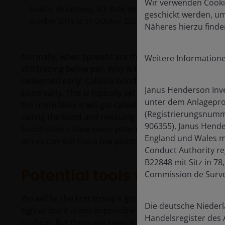
Wir verwenden Cookie
Source: Bloomberg, ICE BofA BB-B Global High Yield Bond 
geschickt werden, um
October 2015 to 31 October 2025.
Past performance does 
Näheres hierzu finde
Normally, when spreads are this tight, you would exp
Weitere Information
still trading below par. Why is that important? Because 
redeemed early. Callable bonds have specific call pric
Janus Henderson Inve
bond early. This is typically set above par, so the mor
unter dem Anlageprod
the more likely it will get called as this typically sign
(Registrierungsnumm
calling the bond and reissuing new bonds at a lower int
906355), Janus Hend
bondholders have more potential to benefit from upsi
England und Wales mi
prices can still rise a few points before issuers are kee
Conduct Authority r
B22848 mit Sitz in 7
Potential tools to enhance
Commission de Survei
We will be the first to say it gets harder to generate
Die deutsche Niederl
tighter but it is not impossible – 280 basis points of 
Handelsregister des 
cushion. But there are several tools that we can use 