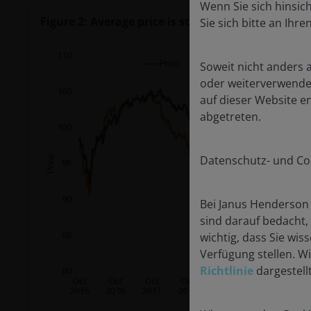
Wenn Sie sich hinsic
Figure 2: Average price is still below par, despite
Sie sich bitte an Ihr
Soweit nicht anders 
oder weiterverwendet
auf dieser Website e
abgetreten.
Datenschutz- und Coo
Bei Janus Henderson 
sind darauf bedacht,
wichtig, dass Sie wi
Verfügung stellen. W
Richtlinie
dargestellt