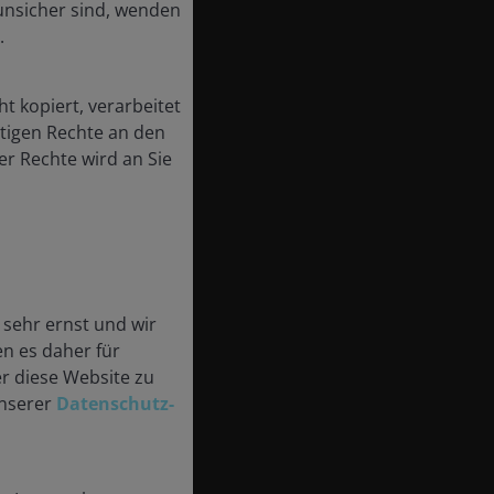
 unsicher sind, wenden
.
t kopiert, verarbeitet
stigen Rechte an den
er Rechte wird an Sie
sehr ernst und wir
en es daher für
er diese Website zu
unserer
Datenschutz-