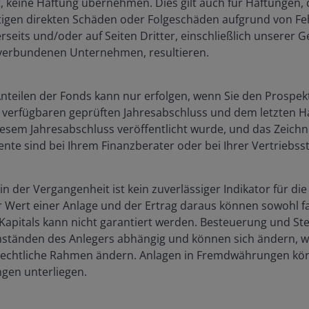
ist, keine Haftung übernehmen. Dies gilt auch für Haftungen
c represents the weighted average across all the underlying
igen direkten Schäden oder Folgeschäden aufgrund von Fe
oint. 1 bp = 0.01%, 100 bps = 1%.
Past performance does not
seits und/oder auf Seiten Dritter, einschließlich unserer 
not guaranteed.
verbundenen Unternehmen, resultieren.
needs to more than compensate for defaults, otherwise
nteilen der Fonds kann nur erfolgen, wenn Sie den Prospekt
lding high yield corporate bonds. Back in April we wrote a
n verfügbaren geprüften Jahresabschluss und dem letzten H
ere we went into the mechanics of how high yield bonds
iesem Jahresabschluss veröffentlicht wurde, und das Zeich
 spread (i.e. more than was required to compensate for
e sind bei Ihrem Finanzberater oder bei Ihrer Vertriebsstel
al Financial Crisis and the start of the Covid pandemic.
n der Vergangenheit ist kein zuverlässiger Indikator für die
k of recent history. The sharp rise in rates in 2022 meant
 Wert einer Anlage und der Ertrag daraus können sowohl fal
ower coupons adjusted to reflect the higher yield
Kapitals kann nicht garantiert werden. Besteuerung und Ste
s (the orange line) and the spread (the black line)
ständen des Anlegers abhängig und können sich ändern, w
l and vice versa so by inverting spreads we can get the
rechtliche Rahmen ändern. Anlagen in Fremdwährungen kö
 B rated high yield bonds as this removes the
en unterliegen.