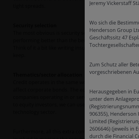
Jeremy Vickerstaff St
tight spreads.
Wo sich die Bestimmu
Security selection
Henderson Group Ltd.
The most obvious is security selection. If we allocate w
Geschäftssitz 47 Espl
performing better than the benchmark and getting t
Tochtergesellschafte
Think of it a bit like writing insurance: the fewer cla
keep.
Zum Schutz aller Bet
vorgeschriebenen Au
Thematics/sector allocation
Credit operates in the same world as our equity count
affect corporate bonds. The equity market may obsess ab
Herausgegeben in Eu
companies operating in or servicing the technology ind
unter dem Anlageprod
to equity investors, we can use these companies to g
(Registrierungsnumm
technology sector.
906355), Henderson 
Limited (Registrier
2606646) (jeweils in
Furthermore, all this extra computing power fuels a n
durch die Financial 