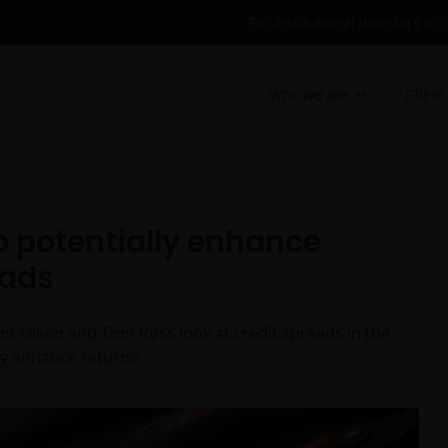
For institutional investors i
Who we are
Client
to potentially enhance
eads
t Olson and Tom Ross look at credit spreads in the
ly enhance returns.