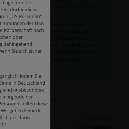
ndlage für eine
environment where yields may decline
ten, dürfen diese
further.
durch „US-Personen“
Bestimmungen der USA
Investors can potentially enhance
ge Körperschaft nach
returns through strategic tools like
schen oder
security selection, thematic sector
ung dahingehend
exposure, rising star identification, and
wenn Sie sich sicher
exploiting relative value across capital
structures and issuance types.
gänglich. Indem Sie
n Sinne in Deutschland
g sind (insbesondere
e in irgendeiner
Related insights
Personen sollten diese
Wir geben keinerlei
lich der darin
3 Oct 2025
Timely & Topical
cht.
High yield bonds: Can tight