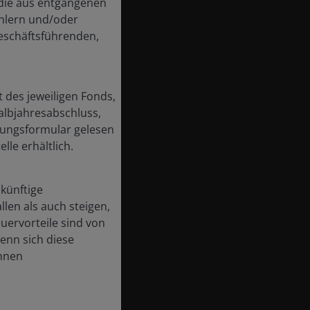
, die aus entgangenen
hlern und/oder
Geschäftsführenden,
 des jeweiligen Fonds,
albjahresabschluss,
nungsformular gelesen
le erhältlich.
 künftige
len als auch steigen,
uervorteile sind von
enn sich diese
nnen