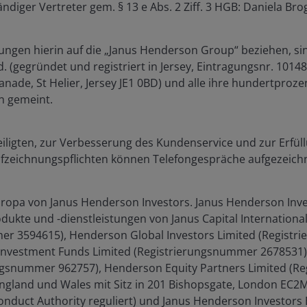
ändiger Vertreter gem. § 13 e Abs. 2 Ziff. 3 HGB: Daniela Brog
ngen hierin auf die „Janus Henderson Group“ beziehen, sin
 (gegründet und registriert in Jersey, Eintragungsnr. 1014
isely, we can seek to avoid defaults, potentially
anade, St Helier, Jersey JE1 0BD) und alle ihre hundertproze
o keep more of the spread over government bonds.
n gemeint.
ims received, the more of the premium the insurer gets to
eiligten, zur Verbesserung des Kundenservice und zur Erfüll
fzeichnungspflichten können Telefongespräche aufgezeich
erparts so many of the themes that affect equities
out artificial intelligence (AI) but there are plenty of
ropa von Janus Henderson Investors. Janus Henderson Inve
ustry that are using the debt capital markets. Similar
ukte und -dienstleistungen von Janus Capital International
ain exposure to the cash being generated in the
er 3594615), Henderson Global Investors Limited (Regist
Investment Funds Limited (Registrierungsnummer 2678531)
ungsnummer 962757), Henderson Equity Partners Limited (
 England und Wales mit Sitz in 201 Bishopsgate, London EC
eed for electricity and bonds issued by companies
Conduct Authority reguliert) und Janus Henderson Investors 