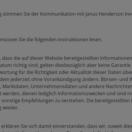
ors, therefore, continue to view the yield on high yield
g stimmen Sie der Kommunikation mit Janus Henderson Inve
eserve (Fed) leaning towards further rate cuts.
ctober 2025)
 müssen Sie die folgenden Instruktionen lesen.
Global
US
Europe
 dass die auf dieser Website bereitgestellten Informatione
tum richtig sind, geben diesbezüglich aber keine Garantie
302
-0.3
-0.6
ortung für die Richtigkeit oder Aktualität dieser Daten ü
udem jederzeit ohne Vorankündigung ändern. Börsen- und W
6%
6%
8%
es, Marktdaten, Unternehmensdaten und andere Nachrichten,
6.56%
6.82%
5.02%
t werden, dienen lediglich Informationszwecken und sind ni
sonstige Empfehlungen zu verstehen. Die bereitgestellten
40%
43%
42%
 wieder.
gh Yield, ICE BofA Euro High Yield Index, yield to worst,
k over 20 years from 1 November 2005 to 31 October 2025.
 erklären Sie sich damit einverstanden, dass wir, soweit die
re (such as a call option) can achieve provided the issuer does