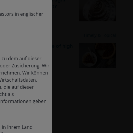
credit spreads persist?
stors in englischer
17 Apr 2025
Timely & Topical
Time for a bigger slice of high
yield bonds?
n zu dem auf dieser
 oder Zusicherung. Wir
bernehmen. Wir können
irtschaftsdaten,
 die auf dieser
cht als
 Informationen geben
s in Ihrem Land