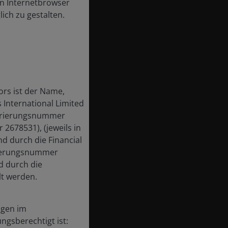
en Internetbrowser
ch zu gestalten.
ors ist der Name,
International Limited
strierungsnummer
678531), (jeweils in
d durch die Financial
trierungsnummer
d durch die
lt werden.
agen im
ngsberechtigt ist: