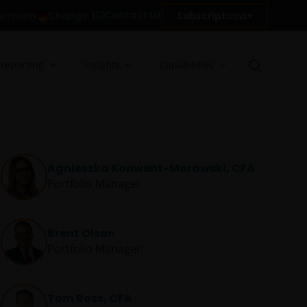
Contact Us
Change
Subscriptions
n Germany
 reporting
Insights
Capabilities
Agnieszka Konwent-Morawski, CFA
Portfolio Manager
Brent Olson
Portfolio Manager
Tom Ross, CFA