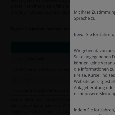
prices rise when yields fall and vice versa. Many invest
Mit Ihrer Zustimmun
bonds as attractive, particularly with the US Federal R
Sprache zu.
Figure 1: Spreads are low, yields less so (as at 31 O
Bevor Sie fortfahren,
Wir gehen davon aus,
Seite angegebenen Da
Spread (basis points)
können keine Verantw
die Informationen z
Spread percent rank over 20 years (lower is tighter)
Preise, Kurse, Indiz
Yield (%)
Website bereitgestell
Anlageberatung oder 
Yield percent rank over 20 years (lower is lower)
nicht unsere Meinung
Source: Bloomberg, ICE BofA Global High Yield, ICE BofA US Hi
option-adjusted spread, as at 31 October 2025. Percent ran
Indem Sie fortfahren,
Yield to worst is the lowest yield a bond with a special featu