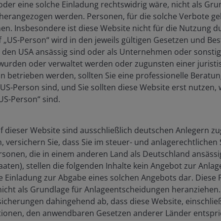
der eine solche Einladung rechtswidrig wäre, nicht als Gru
erangezogen werden. Personen, für die solche Verbote gel
en. Insbesondere ist diese Website nicht für die Nutzung 
f „US-Person“ wird in den jeweils gültigen Gesetzen und 
in den USA ansässig sind oder als Unternehmen oder sonsti
corporate bonds. They are not called high yield bonds
urden oder verwaltet werden oder zugunsten einer juristi
 – the difference between the yield on a corporate
n betrieben werden, sollten Sie eine professionelle Berat
similar maturity – becomes historically low? Is an
 US-Person sind, und Sie sollten diese Website erst nutzen, 
ls might investors use to try and enhance returns?
„US-Person“ sind.
ends to refer to low spreads as tight and high spreads as
f dieser Website sind ausschließlich deutschen Anlegern zu
onditions. Average leverage levels (debt as a proportion
en, versichern Sie, dass Sie im steuer- und anlagerechtliche
 companies can cover interest payments with earnings)
ersonen, die in einem anderen Land als Deutschland ansässi
atively contained (1.1% for US high yield and 2.9% for
aaten), stellen die folgenden Inhalte kein Angebot zur Anlag
stors are prepared to accept less compensation
 Einladung zur Abgabe eines solchen Angebots dar. Diese 
icht als Grundlage für Anlageentscheidungen heranziehen. 
icherungen dahingehend ab, dass diese Website, einschließ
. In fact, they have been lower 40% of the time over the
tionen, den anwendbaren Gesetzen anderer Länder entspri
hem to move lower (see Figure 1). Recall that bond