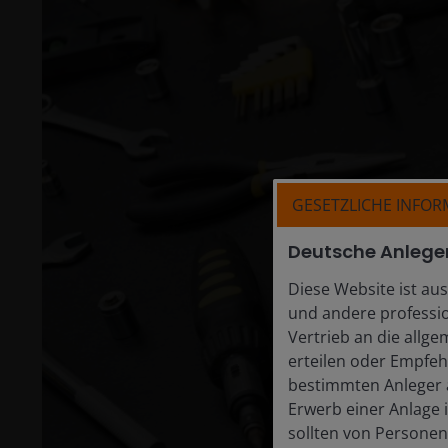
GESETZLICHE INFO
Deutsche Anlege
Diese Website ist aus
und andere professio
Vertrieb an die allge
erteilen oder Empfeh
bestimmten Anleger a
Erwerb einer Anlage 
sollten von Personen