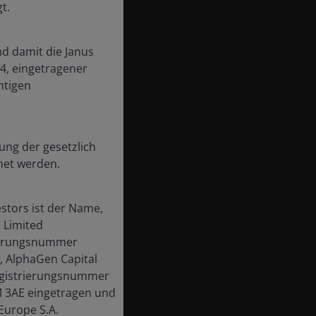
t.
d damit die Janus
84, eingetragener
ntigen
ung der gesetzlich
net werden.
stors ist der Name,
 Limited
rierungsnummer
, AlphaGen Capital
Registrierungsnummer
2M 3AE eingetragen und
Europe S.A.