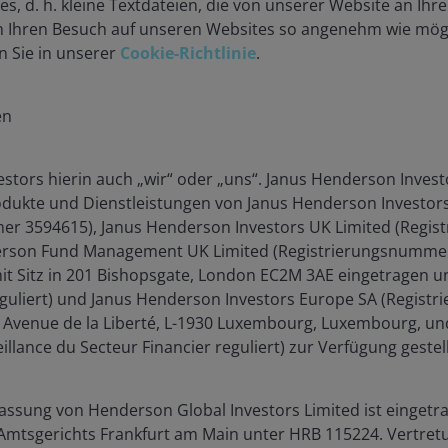
s, d. h. kleine Textdateien, die von unserer Website an Ihr
Index, price and spread (Govt OAS), weekly datapoints, 30
 Ihren Besuch auf unseren Websites so angenehm wie mögli
not predict future returns
.
n Sie in unserer
Cookie-Richtlinie
.
ect prices to be around 105. Yet bonds are on average
en
high yield bonds are typically callable, i.e. can be
es, which is the price the issuer must pay to redeem the
stors hierin auch „wir“ oder „uns“. Janus Henderson Invest
e a bond moves above par and closer to its call price,
ukte und Dienstleistungen von Janus Henderson Investors 
als that rates are lower and the issuer could benefit from
er 3594615), Janus Henderson Investors UK Limited (Regi
erest rate. With average prices still below par,
erson Fund Management UK Limited (Registrierungsnummer 2
de from tightening spreads and falling yields as bond
t Sitz in 201 Bishopsgate, London EC2M 3AE eingetragen un
n to call them.
eguliert) und Janus Henderson Investors Europe SA (Regis
8, Avenue de la Liberté, L-1930 Luxembourg, Luxembourg, un
 returns
llance du Secteur Financier reguliert) zur Verfügung gestel
 excess returns from high yield bonds as spreads get
assung von Henderson Global Investors Limited ist eingetr
spread over government yields is still something of a
Amtsgerichts Frankfurt am Main unter HRB 115224. Vertretu
as investors to try and generate outperformance during