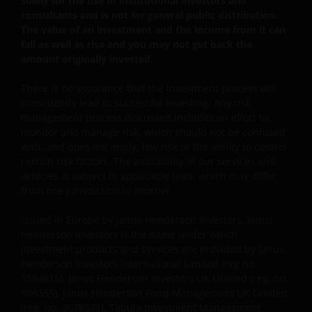
solely for the use of institutional investors and
Anlageberatung oder sonstige Empfehlungen zu
consultants and is not for general public distribution.
verstehen. Die bereitgestellten Informationen geben
The value of an investment and the income from it can
nicht unsere Meinung wieder.
fall as well as rise and you may not get back the
amount originally invested.
Indem Sie fortfahren, erklären Sie sich damit
There is no assurance that the investment process will
einverstanden, dass wir, soweit dies in Ihrem Land
consistently lead to successful investing. Any risk
gesetzlich zulässig ist, keine Haftung
management process discussed includes an effort to
monitor and manage risk, which should not be confused
übernehmen. Dies gilt auch für Haftungen, die aus
with, and does not imply, low risk or the ability to control
entgangenen Gewinnen oder sonstigen direkten
certain risk factors. The availability of our services and
Schäden oder Folgeschäden aufgrund von Fehlern
vehicles is subject to applicable laws, which may differ
und/oder Auslassungen unsererseits und/oder auf
from one jurisdiction to another.
Seiten Dritter, einschließlich unserer
Geschäftsführenden, Mitarbeitenden und
Issued in Europe by Janus Henderson Investors. Janus
verbundenen Unternehmen, resultieren.
Henderson Investors is the name under which
investment products and services are provided by Janus
Henderson Investors International Limited (reg no.
Eine Zeichnung von Anteilen der Fonds kann nur
3594615), Janus Henderson Investors UK Limited (reg. no.
906355), Janus Henderson Fund Management UK Limited
erfolgen, wenn Sie den Prospekt des jeweiligen
(reg. no. 2678531), Tabula Investment Management
Fonds, begleitet vom letzten verfügbaren geprüften