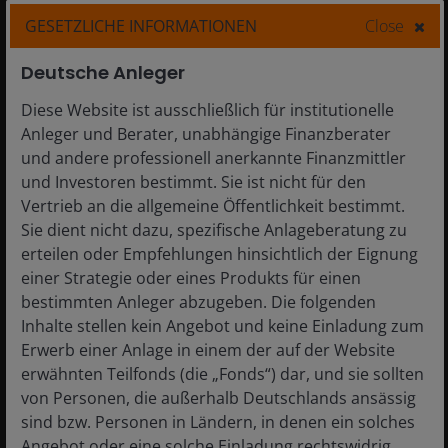
GESETZLICHE INFORMATIONEN
Close
30 Apr 2026
Timely & Topical
Deutsche Anleger
Looking for the least bad
Diese Website ist ausschließlich für institutionelle
option across asset classes
Anleger und Berater, unabhängige Finanzberater
und andere professionell anerkannte Finanzmittler
While the Iran War broadened the range of
und Investoren bestimmt. Sie ist nicht für den
outcomes across asset classes, the fate of
Vertrieb an die allgemeine Öffentlichkeit bestimmt.
markets now arguably hinges on how the
Sie dient nicht dazu, spezifische Anlageberatung zu
Fed calibrates monetary policy.
erteilen oder Empfehlungen hinsichtlich der Eignung
einer Strategie oder eines Produkts für einen
6
min read
bestimmten Anleger abzugeben. Die folgenden
Inhalte stellen kein Angebot und keine Einladung zum
Erwerb einer Anlage in einem der auf der Website
erwähnten Teilfonds (die „Fonds“) dar, und sie sollten
von Personen, die außerhalb Deutschlands ansässig
sind bzw. Personen in Ländern, in denen ein solches
Angebot oder eine solche Einladung rechtswidrig