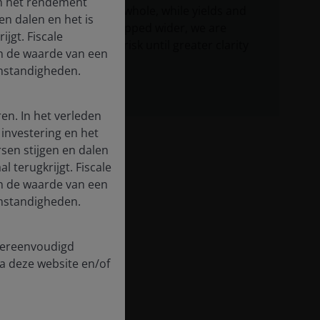
en het rendement
corporates as a whole, while yields and
n dalen en het is
spreads have gapped wider, we are
jgt. Fiscale
cautious to add risk until greater clarity
en de waarde van een
emerges.
 omstandigheden.
en. In het verleden
investering en het
en stijgen en dalen
l terugkrijgt. Fiscale
en de waarde van een
 omstandigheden.
 vereenvoudigd
a deze website en/of