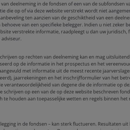
 van deelneming in de fondsen of een van de subfondsen 
electivity
ie die op of via deze website verstrekt wordt niet aangeme
aanbeveling ten aanzien van de geschiktheid van een deeln
 behoeve van een specifieke belegger. Indien u niet zeker b
 and economic
site verstrekte informatie, raadpleegt u dan uw juridisch, f
he supply
 adviseur.
 headline
. For now, longer-
is offers the
 schrijven op rechten van deelneming kan en mag uitsluitend
response to any
seerd op de informatie in het prospectus en het vereenvou
l prices raise
), aangevuld met informatie uit de meest recente jaarverslag
tially dampening
ceerd), jaarrekeningen en het inschrijfformulier van het be
re targeted
 de verantwoordelijkheid van degene die de informatie op de
he U.S. tax
te schrijven op een van de op deze website beschreven fon
te rising
ch te houden aan toepasselijke wetten en regels binnen het 
ctive relative to
Read more
egging in de fondsen – kan sterk fluctueren. Resultaten uit
 areas remain