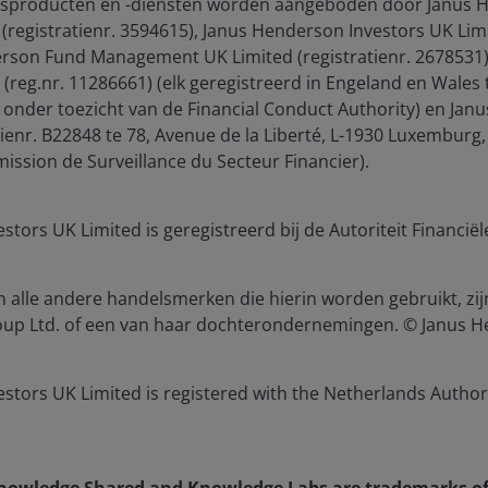
sproducten en -diensten worden aangeboden door Janus H
JHIESA Principal Adve
 (registratienr. 3594615), Janus Henderson Investors UK Limi
Statement
rson Fund Management UK Limited (registratienr. 2678531)
reg.nr. 11286661) (elk geregistreerd in Engeland en Wales 
nder toezicht van de Financial Conduct Authority) en Jan
for the use of institutional investors and consultants and is not
atienr. B22848 te 78, Avenue de la Liberté, L-1930 Luxembur
se and you may not get back the amount originally invested.
ission de Surveillance du Secteur Financier).
nsistently lead to successful investing. Any risk management proc
 low risk or the ability to control certain risk factors. The availabi
tors UK Limited is geregistreerd bij de Autoriteit Financië
nderson Investors is the name under which investment products an
alle andere handelsmerken die hierin worden gebruikt, zi
 Investors UK Limited (reg. no. 906355), Janus Henderson Fund Man
up Ltd. of een van haar dochterondernemingen. © Janus H
d in England and Wales at 201 Bishopsgate, London EC2M 3AE and r
Avenue de la Liberté, L-1930 Luxembourg, Luxembourg and regulate
tors UK Limited is registered with the Netherlands Authorit
 to improve customer service and for regulatory record keeping pu
 are trademarks of Janus Henderson Group Ltd. or one of its su