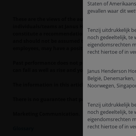
Staten of Amerikaans
gevallen waar dit wett
These are the views of the author at the time of pu
individuals/teams at Janus Henderson Investors. R
Tenzij uitdrukkelijk 
constitute a recommendation to buy, sell or hold a
noch gedeeltelijk, te
and should not be assumed to be profitable. Janus H
eigendomsrechten met
employees, may have a position in the securities 
recht hiertoe of in 
Past performance does not predict future returns.
can fall as well as rise and you may not get back t
Janus Henderson Hori
België, Denemarken, D
The information in this article does not qualify 
Noorwegen, Singapore
There is no guarantee that past trends will continue
Tenzij uitdrukkelijk 
noch gedeeltelijk, te
Marketing Communication.
eigendomsrechten met
recht hiertoe of in 
Glossary