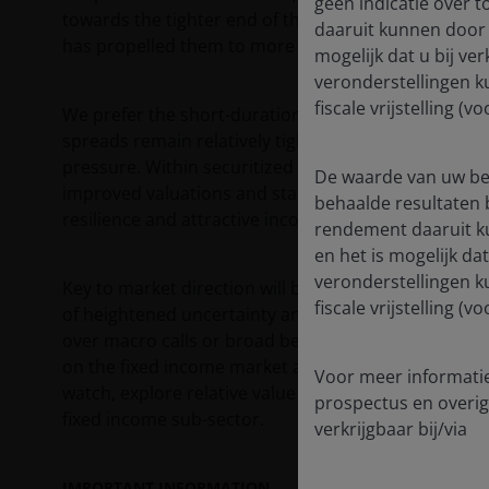
geen indicatie over
towards the tighter end of their ranges, even after 
daaruit kunnen door 
has propelled them to more favorable levels.
mogelijk dat u bij ve
veronderstellingen k
fiscale vrijstelling 
We prefer the short-duration, high quality carry ava
spreads remain relatively tight and recent spread wi
pressure. Within securitized we see opportunities i
De waarde van uw bel
improved valuations and stable fundamentals, and a
behaalde resultaten 
resilience and attractive income levels in Europe.
rendement daaruit k
en het is mogelijk da
veronderstellingen k
Key to market direction will be how the conflict and
fiscale vrijstelling 
of heightened uncertainty and asymmetric risks, we pr
over macro calls or broad beta exposure. In our qu
on the fixed income market and our quarterly asset a
Voor meer informatie
watch, explore relative value opportunities, and pro
prospectus en overig
fixed income sub-sector.
verkrijgbaar bij/via
IMPORTANT INFORMATION