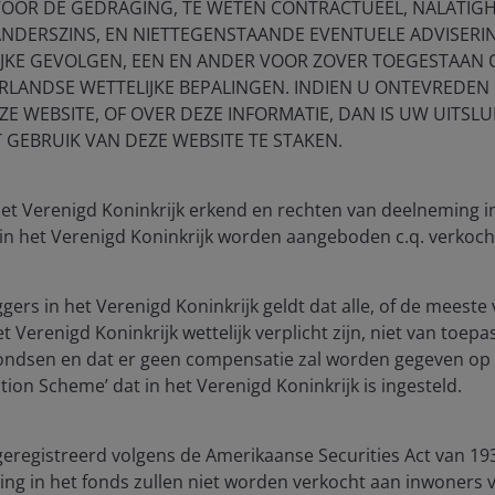
VOOR DE GEDRAGING, TE WETEN CONTRACTUEEL, NALATIGH
Timely & Topical
ANDERSZINS, EN NIETTEGENSTAANDE EVENTUELE ADVISERI
IJKE GEVOLGEN, EEN EN ANDER VOOR ZOVER TOEGESTAAN
store for 2026?
RLANDSE WETTELIJKE BEPALINGEN. INDIEN U ONTEVREDEN 
E WEBSITE, OF OVER DEZE INFORMATIE, DAN IS UW UITSLU
T GEBRUIK VAN DEZE WEBSITE TE STAKEN.
Timely & Topical
 het Verenigd Koninkrijk erkend en rechten van deelneming 
 in het Verenigd Koninkrijk worden aangeboden c.q. verkoch
ggers in het Verenigd Koninkrijk geldt dat alle, of de mees
 Verenigd Koninkrijk wettelijk verplicht zijn, niet van toepa
fondsen en dat er geen compensatie zal worden gegeven op 
Timely & Topical
ion Scheme’ dat in het Verenigd Koninkrijk is ingesteld.
ership
geregistreerd volgens de Amerikaanse Securities Act van 193
ng in het fonds zullen niet worden verkocht aan inwoners 