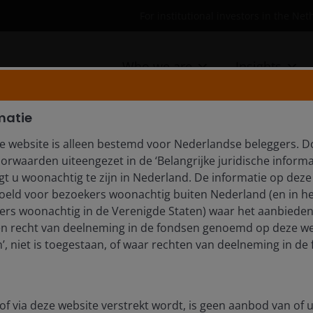
For institutional investors in the Ne
Who we are
Insights
matie
e website is alleen bestemd voor Nederlandse beleggers. D
orwaarden uiteengezet in de ‘Belangrijke juridische informa
t Allocation Perspectives:
t u woonachtig te zijn in Nederland. De informatie op deze 
ymmetric risks
edoeld voor bezoekers woonachtig buiten Nederland (en in he
rs woonachtig in de Verenigde Staten) waar het aanbieden
en recht van deelneming in de fondsen genoemd op deze we
ially through rates moves but more latterly through
, niet is toegestaan, of waar rechten van deelneming in de 
cated on a short conflict/resolution, but any
o the sectors and themes that are driving our asset
of via deze website verstrekt wordt, is geen aanbod van of u