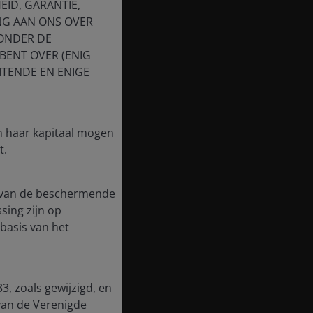
EID, GARANTIE,
NG AAN ONS OVER
 ONDER DE
BENT OVER (ENIG
ITENDE EN ENIGE
in haar kapitaal mogen
t.
te van de beschermende
ssing zijn op
basis van het
3, zoals gewijzigd, en
van de Verenigde