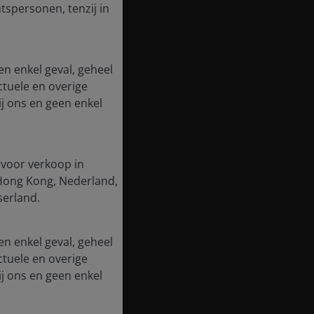
tspersonen, tenzij in
en enkel geval, geheel
ctuele en overige
j ons en geen enkel
 voor verkoop in
, Hong Kong, Nederland,
serland.
en enkel geval, geheel
ctuele en overige
j ons en geen enkel