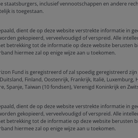
e staatsburgers, inclusief vennootschappen en andere rech
elijk is toegestaan.
blication and may differ from the views of other
eferences made to individual securities do not
bepaald, dient de op deze website verstrekte informatie in ge
ny security, investment strategy or market sector,
 worden gekopieerd, verveelvoudigd of verspreid. Alle intelle
enderson Investors, its affiliated advisor, or its
 betrekking tot de informatie op deze website berusten bi
mentioned.
verband hiermee zal op enige wijze aan u toekomen.
 The value of an investment and the income from it
he amount originally invested.
zon Fund is geregistreerd of zal spoedig geregistreerd zijn
uitsland, Finland, Oostenrijk, Frankrijk, Italië, Luxemburg
as an investment recommendation.
, Spanje, Taiwan (10 fondsen), Verenigd Koninkrijk en Zwit
, or forecasts will be realised.
bepaald, dient de op deze website verstrekte informatie in ge
 worden gekopieerd, verveelvoudigd of verspreid. Alle intelle
 betrekking tot de informatie op deze website berusten bi
verband hiermee zal op enige wijze aan u toekomen.