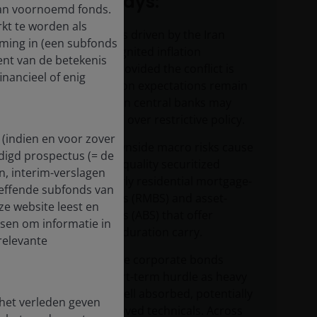
Key takeaways:
van voornoemd fonds.
rkt te worden als
Surging oil prices driven by the Iran
eming in (een subfonds
conflict have reignited inflation
ent van de betekenis
concerns, but provided the conflict is
inancieel of enig
short and inflation expectations remain
anchored, certain central banks may
favor ‘tough talk’ over restrictive policy.
 (indien en voor zover
Asymmetric downside macro risks cause
digd prospectus (= de
us to favor high quality securitized
en, interim-verslagen
credit, particularly residential mortgage-
treffende subfonds van
backed securities (RMBS) and asset-
ze website leest en
backed securities (ABS) that offer
dsen om informatie in
attractive short-duration carry.
relevante
Investment grade corporate bonds
overcame a short-term hurdle as heavy
Q1 supply was well absorbed, potentially
 het verleden geven
setting up improved technicals. Across