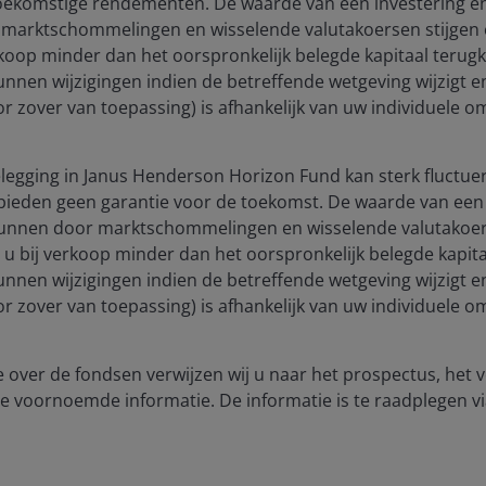
 toekomstige rendementen. De waarde van een investering 
recent widening
marktschommelingen en wisselende valutakoersen stijgen e
rkoop minder dan het oorspronkelijk belegde kapitaal terugkri
unnen wijzigingen indien de betreffende wetgeving wijzigt 
(voor zover van toepassing) is afhankelijk van uw individuele
ilable in securitized credit over corporates, where
dening can largely be explained by sector-specific
n residential mortgage-backed securities (RMBS) given
egging in Janus Henderson Horizon Fund kan sterk fluctuer
sset-backed securities (ABS), given U.S. consumer
bieden geen garantie voor de toekomst. De waarde van een 
unnen door marktschommelingen en wisselende valutakoers
t u bij verkoop minder dan het oorspronkelijk belegde kapitaa
unnen wijzigingen indien de betreffende wetgeving wijzigt 
 any ceasefire/resolution unfolds. Against a backdrop
(voor zover van toepassing) is afhankelijk van uw individuele
ioritize selective risk taking and security selection
arterly “Perspectives” document we share our views
llocation ranking. We highlight a timely chart to
 over de fondsen verwijzen wij u naar het prospectus, het
vide insight on our latest asset allocation scores by
e voornoemde informatie. De informatie is te raadplegen vi