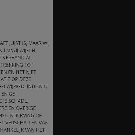
T JUIST IS, MAAR WIJ
 EN WIJ WIJZEN
T VERBAND AF,
ETREKKING TOT
EN EN HET NIET
ATIE OP DEZE
EWIJZIGD. INDIEN U
 ENIGE
CTE SCHADE,
ERE EN OVERIGE
OMSTENDERVING OF
HET VERSCHAFFEN VAN
HANKELIJK VAN HET