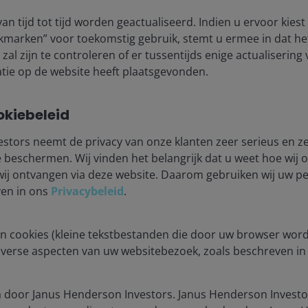
an tijd tot tijd worden geactualiseerd. Indien u ervoor kies
kmarken” voor toekomstig gebruik, stemt u ermee in dat he
zal zijn te controleren of er tussentijds enige actualisering
tie op de website heeft plaatsgevonden.
struction
Securitized
okiebeleid
stors neemt de privacy van onze klanten zeer serieus en ze
beschermen. Wij vinden het belangrijk dat u weet hoe wij
wij ontvangen via deze website. Daarom gebruiken wij uw 
ven in ons
Privacybeleid
.
ia centre
Legal Information
n cookies (kleine tekstbestanden die door uw browser wor
iverse aspecten van uw websitebezoek, zoals beschreven i
eers
Cookie policy
act us
Privacy policy
 door Janus Henderson Investors. Janus Henderson Investo
criptions
Fraud and security in