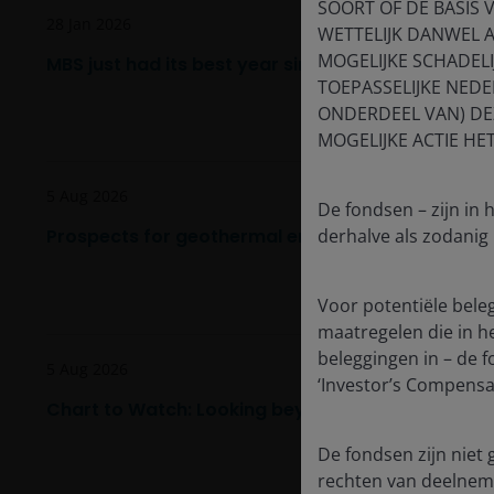
SOORT OF DE BASIS 
28 Jan 2026
WETTELIJK DANWEL 
MOGELIJKE SCHADEL
MBS just had its best year since 2002 – what’s in 
TOEPASSELIJKE NEDE
ONDERDEEL VAN) DEZ
MOGELIJKE ACTIE HE
5 Aug 2026
De fondsen – zijn in
derhalve als zodanig
Prospects for geothermal energy are heating up
Voor potentiële bele
maatregelen die in het
beleggingen in – de 
5 Aug 2026
‘Investor’s Compensat
Chart to Watch: Looking beyond U.S. market lead
De fondsen zijn niet 
rechten van deelnemi