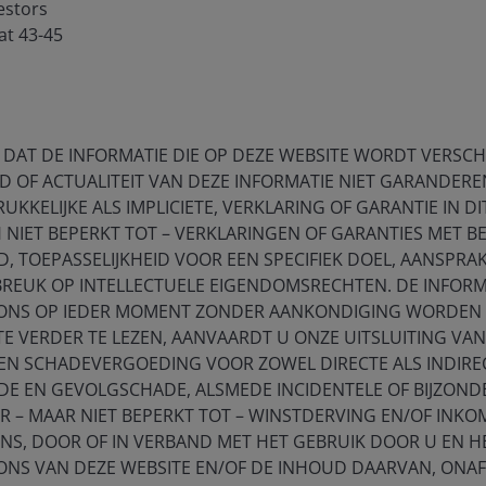
estors
at 43-45
 inflation, credit and default risk. As interest rates
eld bonds, or “junk” bonds
, involve a greater risk of
den and sharp price swings.
Foreign securities
,
uctuations, political and economic uncertainty and
h are magnified in emerging markets.
 DAT DE INFORMATIE DIE OP DEZE WEBSITE WORDT VERSCHAF
D OF ACTUALITEIT VAN DEZE INFORMATIE NIET GARANDEREN
UKKELIJKE ALS IMPLICIETE, VERKLARING OF GARANTIE IN DI
backed securities, are more sensitive to interest rate
NIET BEPERKT TOT – VERKLARINGEN OF GARANTIES MET B
e subject to more credit, valuation and liquidity risk
 TOEPASSELIJKHEID VOOR EEN SPECIFIEK DOEL, AANSPRAK
BREUK OP INTELLECTUELE EIGENDOMSRECHTEN. DE INFORM
ONS OP IEDER MOMENT ZONDER AANKONDIGING WORDEN G
tes the risk of experiencing investment losses.
TE VERDER TE LEZEN, AANVAARDT U ONZE UITSLUITING VAN
 EN SCHADEVERGOEDING VOOR ZOWEL DIRECTE ALS INDIRE
E EN GEVOLGSCHADE, ALSMEDE INCIDENTELE OF BIJZOND
 – MAAR NIET BEPERKT TOT – WINSTDERVING EN/OF INK
ENS, DOOR OF IN VERBAND MET HET GEBRUIK DOOR U EN 
ONS VAN DEZE WEBSITE EN/OF DE INHOUD DAARVAN, ONAF