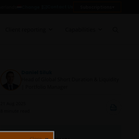
Contact Us
Change
Subscriptions
therlands
Client reporting
Capabilities
Daniel Siluk
Head of Global Short Duration & Liquidity
| Portfolio Manager
21 Aug 2025
8
minute read