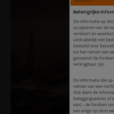
JURIDISCH
Belangrijke Infor
De informatie op dez
accepteren van de vo
verklaart en waarborg
uitdrukkelijk niet b
bedoeld voor bezoeke
tot het nemen van e
genoemd ‘de fondsen’
verkrijgbaar zijn.
De informatie die op 
nemen van een recht
Ook dient de informat
beleggingsadvies of 
van) – de fondsen ten
van enige op deze web