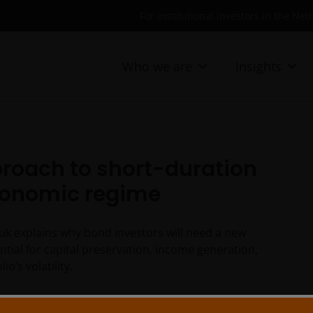
For institutional investors in the Ne
Who we are
Insights
proach to short-duration
economic regime
luk explains why bond investors will need a new
ntial for capital preservation, income generation,
o’s volatility.