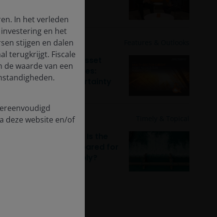
transformative AI
en. In het verleden
investering en het
en stijgen en dalen
15 Jul 2026
Features & Outlooks
l terugkrijgt. Fiscale
Multi-Sector Credit Asset
en de waarde van een
Allocation Perspectives:
 omstandigheden.
Navigating rate uncertainty
 vereenvoudigd
8 Jul 2026
Timely & Topical
a deze website en/of
Après-moi, le déluge: Is the
credit market unprepared for
the level of tech supply?