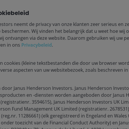
okiebeleid
stors neemt de privacy van onze klanten zeer serieus en ze
beschermen. Wij vinden het belangrijk dat u weet hoe wij
wij ontvangen via deze website. Daarom gebruiken wij uw 
ven in ons
Privacybeleid
.
of the Bloomberg U.S. Aggregate Index, and tracks
n cookies (kleine tekstbestanden die door uw browser wor
government-related, corporate, and securitized issues. It
iverse aspecten van uw websitebezoek, zoals beschreven i
p to, but not including, three years.
 door Janus Henderson Investors. Janus Henderson Investo
ios with credit
sproducten en -diensten worden aangeboden door Janus H
 (registratienr. 3594615), Janus Henderson Investors UK Limi
rson Fund Management UK Limited (registratienr. 2678531)
ay prove less attractive in this new regime, investors
reg.nr. 11286661) (elk geregistreerd in Engeland en Wales 
rating exposure to higher-quality corporate credits. Not
nder toezicht van de Financial Conduct Authority) en Jan
s with a credit risk premium, but the spread between