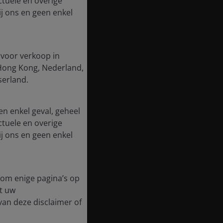
ctuele en overige
j ons en geen enkel
 voor verkoop in
, Hong Kong, Nederland,
serland.
en enkel geval, geheel
ctuele en overige
j ons en geen enkel
t om enige pagina’s op
t uw
 van deze disclaimer of