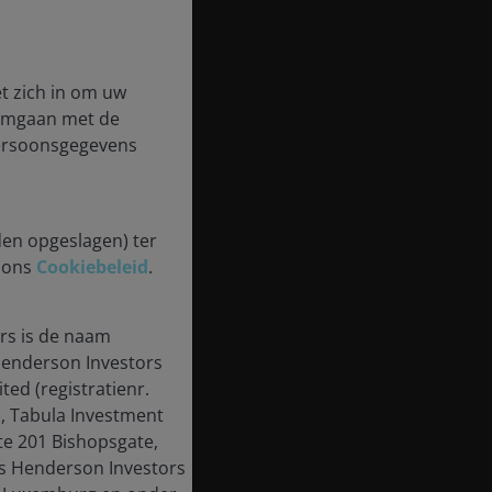
t zich in om uw
 omgaan met de
persoonsgegevens
den opgeslagen) ter
n ons
Cookiebeleid
.
rs is de naam
enderson Investors
ted (registratienr.
, Tabula Investment
te 201 Bishopsgate,
us Henderson Investors