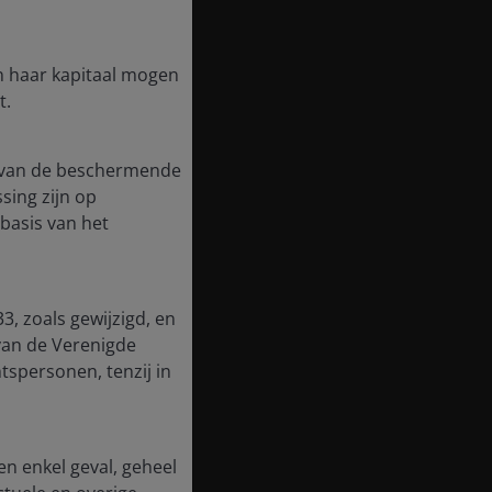
in haar kapitaal mogen
t.
te van de beschermende
ssing zijn op
basis van het
3, zoals gewijzigd, en
van de Verenigde
tspersonen, tenzij in
en enkel geval, geheel