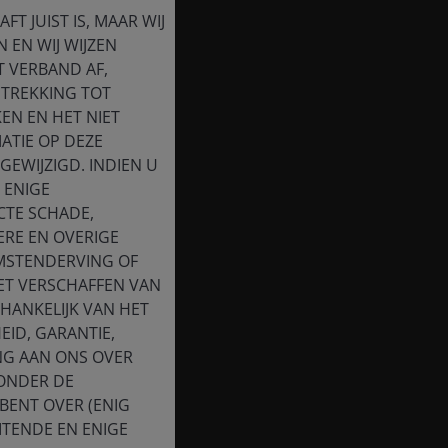
T JUIST IS, MAAR WIJ
 EN WIJ WIJZEN
T VERBAND AF,
ETREKKING TOT
EN EN HET NIET
ATIE OP DEZE
EWIJZIGD. INDIEN U
 ENIGE
CTE SCHADE,
ERE EN OVERIGE
OMSTENDERVING OF
HET VERSCHAFFEN VAN
HANKELIJK VAN HET
EID, GARANTIE,
NG AAN ONS OVER
 ONDER DE
BENT OVER (ENIG
ITENDE EN ENIGE