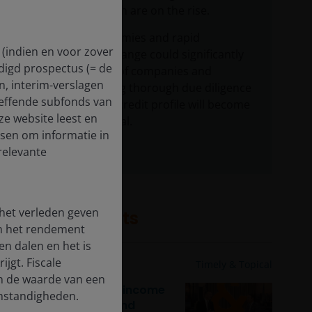
economic growth are on the rise.
Diverging economies and rapid
 (indien en voor zover
technological change could significantly
digd prospectus (= de
impact the fate of companies and
en, interim-verslagen
sectors, meaning thorough due diligence
treffende subfonds van
into an issuer’s credit profile will become
ze website leest en
even more crucial.
dsen om informatie in
relevante
 het verleden geven
Related insights
en het rendement
n dalen en het is
jgt. Fiscale
21 Jul 2026
Timely & Topical
en de waarde van een
Finding value in fixed income
 omstandigheden.
amid tight spreads and