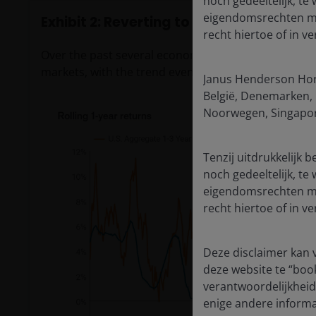
noch gedeeltelijk, te
eigendomsrechten met
Exhibit 2: Reverting to the mean
recht hiertoe of in 
Over the past several economic cycles, shorter-da
markets, with the trend even more pronounced during
Janus Henderson Hori
België, Denemarken, D
Noorwegen, Singapore
Tenzij uitdrukkelijk 
noch gedeeltelijk, te
eigendomsrechten met
recht hiertoe of in 
Deze disclaimer kan v
deze website te “boo
verantwoordelijkheid 
enige andere informa