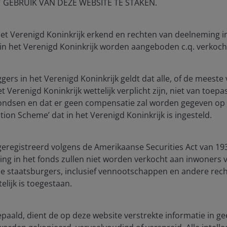
T GEBRUIK VAN DEZE WEBSITE TE STAKEN.
arket maturity groupings
securities exhibit higher Sharpe ratios, signifying a
 het Verenigd Koninkrijk erkend en rechten van deelneming 
tal level of risk.
 in het Verenigd Koninkrijk worden aangeboden c.q. verkoch
ggers in het Verenigd Koninkrijk geldt dat alle, of de mees
 Verenigd Koninkrijk wettelijk verplicht zijn, niet van toepa
fondsen en dat er geen compensatie zal worden gegeven op 
ion Scheme’ dat in het Verenigd Koninkrijk is ingesteld.
geregistreerd volgens de Amerikaanse Securities Act van 193
bonds in a period of heighted uncertainty are evident,
ng in het fonds zullen niet worden verkocht aan inwoners 
sure by holding exclusively cash or cash-like
e staatsburgers, inclusief vennootschappen en andere rech
 as seen in Exhibit 2, the Bloomberg U.S. 1–3-year Bond
elijk is toegestaan.
alculated monthly – have outperformed money markets
bepaald, dient de op deze website verstrekte informatie in ge