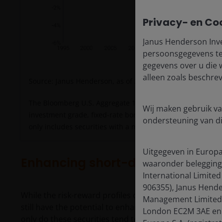
Privacy- en Co
Janus Henderson Inve
persoonsgegevens te 
gegevens over u die 
alleen zoals beschre
Source: Janus Henderson, as of 30 June 2025.
The Bloomberg U.S. Aggregate 1-3 Year Index is a subset 
Wij maken gebruik va
investment grade, fixed-rate bonds, including Treasuries, 
ondersteuning van d
only includes securities with a maturity between one and u
Uitgegeven in Europa
Enhancing short-duration portfol
waaronder belegging
International Limited
906355), Janus Hende
While the risk-reward profiles of longer-dated bonds m
Management Limited (
still have the potential to enhance returns by incorpo
London EC2M 3AE en o
only do these securities tend to compensate investor