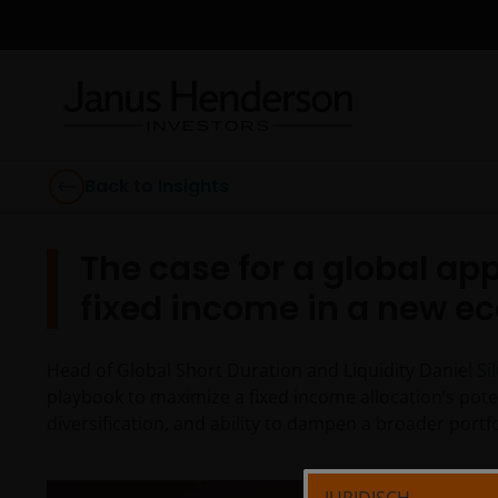
Back to Insights
The case for a global ap
fixed income in a new 
Head of Global Short Duration and Liquidity Daniel Si
playbook to maximize a fixed income allocation’s pote
diversification, and ability to dampen a broader portfoli