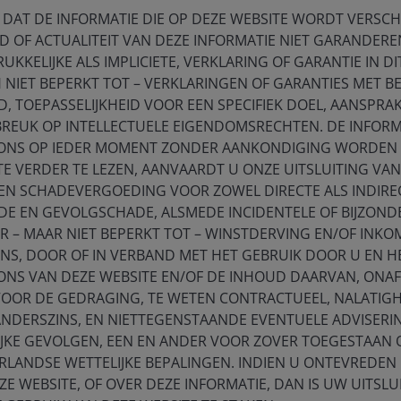
base, and unstable currencies – is likely to lead to
 DAT DE INFORMATIE DIE OP DEZE WEBSITE WORDT VERSCHAF
isdictions, term premiums may not sufficiently
D OF ACTUALITEIT VAN DEZE INFORMATIE NIET GARANDEREN
on exposure.
UKKELIJKE ALS IMPLICIETE, VERKLARING OF GARANTIE IN DI
NIET BEPERKT TOT – VERKLARINGEN OF GARANTIES MET B
 TOEPASSELIJKHEID VOOR EEN SPECIFIEK DOEL, AANSPRAK
 levels not consistently seen since prior to the GFC, the
BREUK OP INTELLECTUELE EIGENDOMSRECHTEN. DE INFORM
ial for more attractive risk-adjusted returns.
ONS OP IEDER MOMENT ZONDER AANKONDIGING WORDEN G
onetary policy diverging, spreading a shorter-dated
TE VERDER TE LEZEN, AANVAARDT U ONZE UITSLUITING VAN
xposure to attractive yields where economic growth is
 EN SCHADEVERGOEDING VOOR ZOWEL DIRECTE ALS INDIRE
 appreciation in regions where lagging growth
E EN GEVOLGSCHADE, ALSMEDE INCIDENTELE OF BIJZOND
 – MAAR NIET BEPERKT TOT – WINSTDERVING EN/OF INK
ENS, DOOR OF IN VERBAND MET HET GEBRUIK DOOR U EN 
o uncertainty, the potential benefits of front-end
ONS VAN DEZE WEBSITE EN/OF DE INHOUD DAARVAN, ONAF
rated in Exhibit 1, shorter-dated bonds, especially the
VOOR DE GEDRAGING, TE WETEN CONTRACTUEEL, NALATIGH
atios than do longer-dated tenors over extended time
ANDERSZINS, EN NIETTEGENSTAANDE EVENTUELE ADVISERI
IJKE GEVOLGEN, EEN EN ANDER VOOR ZOVER TOEGESTAAN
RLANDSE WETTELIJKE BEPALINGEN. INDIEN U ONTEVREDEN 
E WEBSITE, OF OVER DEZE INFORMATIE, DAN IS UW UITSLU