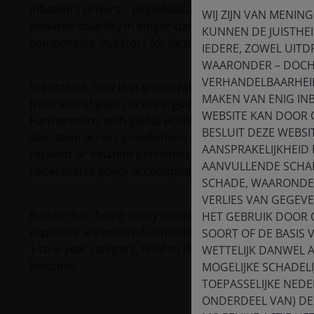
inflation’s drivers – deglobalization, a large monetary 
WIJ ZIJN VAN MENING
elevated volatility in longer-dated bonds. In many jur
KUNNEN DE JUISTHEI
compensate investors for incurring additional durati
IEDERE, ZOWEL UITDR
WAARONDER – DOCH 
VERHANDELBAARHEID,
In contrast, now that global rates have largely reset to
MAKEN VAN ENIG IN
front end of yield curves arguably presents the potent
WEBSITE KAN DOOR 
Furthermore, with global economies decoupling and m
BESLUIT DEZE WEBSI
allocation across jurisdictions could give investors e
AANSPRAKELIJKHEID
resilient or inflation persistent and allow for capital
AANVULLENDE SCHAD
necessitates policy accommodation.
SCHADE, WAARONDER
VERLIES VAN GEGEV
Rather than being solely driven by greater future macr
HET GEBRUIK DOOR 
exposure are moored in historical precedent. As illust
SOORT OF DE BASIS 
1-to-3-year category, tend to deliver higher Sharpe r
WETTELIJK DANWEL 
horizons.
MOGELIJKE SCHADEL
TOEPASSELIJKE NEDE
ONDERDEEL VAN) DEZ