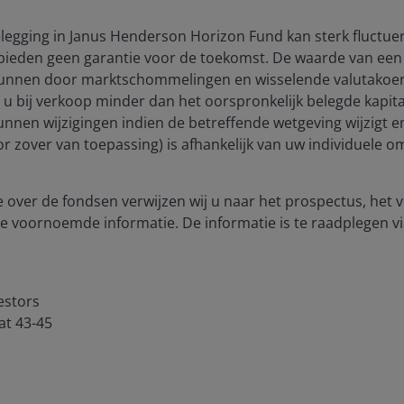
 over as the disinflationary forces of globalization
reversing. Furthermore, the era of extraordinary
egging in Janus Henderson Horizon Fund kan sterk fluctuer
lobal Financial Crisis (GFC) and continued through the
bieden geen garantie voor de toekomst. De waarde van een 
must also account for managing inflation. At the same
unnen door marktschommelingen en wisselende valutakoers
nd debt profiles have continued on a potentially
t u bij verkoop minder dan het oorspronkelijk belegde kapitaa
e a repricing of many of the world’s risk-free assets.
unnen wijzigingen indien de betreffende wetgeving wijzigt 
(voor zover van toepassing) is afhankelijk van uw individuele
countries and regions is likely to result in a less
tes diverge, with policy reflecting local conditions.
 over de fondsen verwijzen wij u naar het prospectus, het
likelihood of a greater dispersion of risk and potential
e voornoemde informatie. De informatie is te raadplegen vi
egories.
estors
at 43-45
terest rate risk. Sovereign yield curves already reflect
ng between front-end and mid-dated tenors. While the
s a welcome development, the uncertainty surrounding