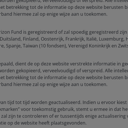
 worden gekopieerd, verveelvoudigd of verspreid. Alle intelle
 betrekking tot de informatie op deze website berusten bi
verband hiermee zal op enige wijze aan u toekomen.
ted bonds have typically outperformed money
 periods of falling policy rates.
zon Fund is geregistreerd of zal spoedig geregistreerd zijn
uitsland, Finland, Oostenrijk, Frankrijk, Italië, Luxemburg
, Spanje, Taiwan (10 fondsen), Verenigd Koninkrijk en Zwit
bepaald, dient de op deze website verstrekte informatie in ge
 worden gekopieerd, verveelvoudigd of verspreid. Alle intelle
 betrekking tot de informatie op deze website berusten bi
verband hiermee zal op enige wijze aan u toekomen.
an tijd tot tijd worden geactualiseerd. Indien u ervoor kies
kmarken” voor toekomstig gebruik, stemt u ermee in dat he
zal zijn te controleren of er tussentijds enige actualisering
tie op de website heeft plaatsgevonden.