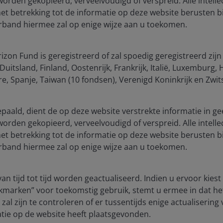
 worden gekopieerd, verveelvoudigd of verspreid. Alle intelle
 betrekking tot de informatie op deze website berusten bi
d “constructive strategic stability”, which implies
verband hiermee zal op enige wijze aan u toekomen.
engagement and managed disagreements. This looks to
rsus decoupling) toward a more controlled, rules-
zon Fund is geregistreerd of zal spoedig geregistreerd zijn
uitsland, Finland, Oostenrijk, Frankrijk, Italië, Luxemburg
, Spanje, Taiwan (10 fondsen), Verenigd Koninkrijk en Zwit
 critical supply chains, given the US remains reliant on
bepaald, dient de op deze website verstrekte informatie in ge
anced chips and AI-related technologies. This creates a
 worden gekopieerd, verveelvoudigd of verspreid. Alle intelle
ily disengage without incurring meaningful economic
 betrekking tot de informatie op deze website berusten bi
mestic resilience and technological independence.
verband hiermee zal op enige wijze aan u toekomen.
n
an tijd tot tijd worden geactualiseerd. Indien u ervoor kies
g competition remains intense, particularly in
kmarken” voor toekomstig gebruik, stemt u ermee in dat he
asingly shifting toward full-stack control (chips,
zal zijn te controleren of er tussentijds enige actualisering
tie op de website heeft plaatsgevonden.