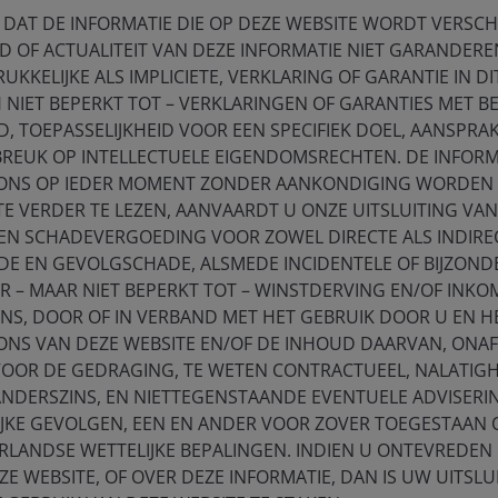
 DAT DE INFORMATIE DIE OP DEZE WEBSITE WORDT VERSCHAF
D OF ACTUALITEIT VAN DEZE INFORMATIE NIET GARANDEREN
UKKELIJKE ALS IMPLICIETE, VERKLARING OF GARANTIE IN DI
NIET BEPERKT TOT – VERKLARINGEN OF GARANTIES MET B
 TOEPASSELIJKHEID VOOR EEN SPECIFIEK DOEL, AANSPRAK
ummit with incentives to stabilise, but not to fully
BREUK OP INTELLECTUELE EIGENDOMSRECHTEN. DE INFORM
 a time when its domestic economy remains fragile. The
ONS OP IEDER MOMENT ZONDER AANKONDIGING WORDEN G
so preserving leverage on technology controls.
TE VERDER TE LEZEN, AANVAARDT U ONZE UITSLUITING VAN
 EN SCHADEVERGOEDING VOOR ZOWEL DIRECTE ALS INDIRE
come
E EN GEVOLGSCHADE, ALSMEDE INCIDENTELE OF BIJZOND
 – MAAR NIET BEPERKT TOT – WINSTDERVING EN/OF INK
ted truce’, marked by selective cooperation, modest
ENS, DOOR OF IN VERBAND MET HET GEBRUIK DOOR U EN 
. However, more notably, we believe it has likely
ONS VAN DEZE WEBSITE EN/OF DE INHOUD DAARVAN, ONAF
ignals on the future structure of US‑China relations.
VOOR DE GEDRAGING, TE WETEN CONTRACTUEEL, NALATIGH
ANDERSZINS, EN NIETTEGENSTAANDE EVENTUELE ADVISERI
IJKE GEVOLGEN, EEN EN ANDER VOOR ZOVER TOEGESTAAN
traints
RLANDSE WETTELIJKE BEPALINGEN. INDIEN U ONTEVREDEN 
s such as export controls, advanced semiconductors,
E WEBSITE, OF OVER DEZE INFORMATIE, DAN IS UW UITSLU