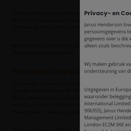
Privacy- en Co
China continues to prioritise self-sufficiency, while 
restrictions. Geopolitical risks remain in terms of bot
Janus Henderson Inve
frameworks and security-related restrictions remain fi
persoonsgegevens te 
gegevens over u die 
While there has been no de-escalation in strategic ri
alleen zoals beschre
and predictable competition.
Wij maken gebruik va
Investment implications for Chin
ondersteuning van d
The Temple of Heaven symbolises the importance of re
Uitgegeven in Europa
broader stabilisation in US-China relations would mea
waaronder belegging
indiscriminately, but in identifying the sectors where 
International Limited
visibility, valuation multiples and capital flows. Semi
906355), Janus Hende
transportation, batteries, chemicals and selected indu
Management Limited (
London EC2M 3AE en o
This summit was unlikely to produce a grand deal. But