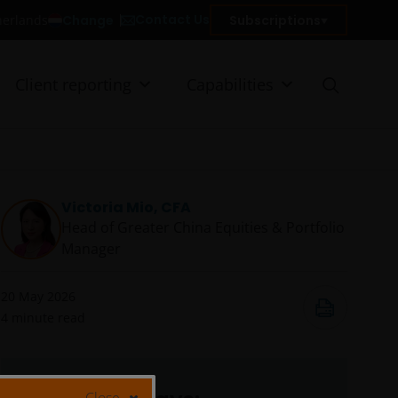
Contact Us
Change
Subscriptions
therlands
Client reporting
Capabilities
Victoria Mio, CFA
Head of Greater China Equities & Portfolio
Manager
20 May 2026
4
minute read