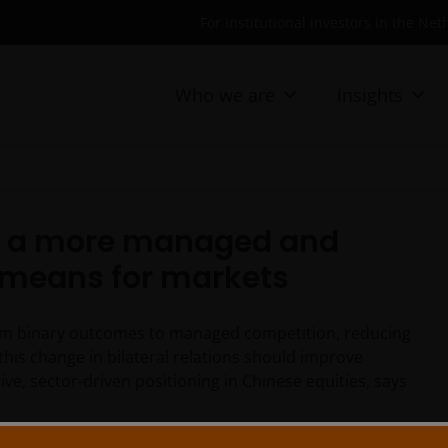
For institutional investors in the Ne
Who we are
Insights
 a more managed and
p means for markets
rom binary outcomes to managed competition, reducing
e this change in bilateral relations should improve
ctive, sector-driven positioning in Chinese equities, says