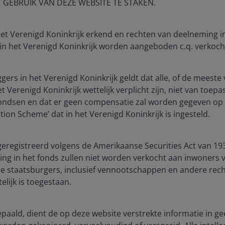
ain structurally high and there was no indication of
T GEBRUIK VAN DEZE WEBSITE TE STAKEN.
 het Verenigd Koninkrijk erkend en rechten van deelneming 
rily in areas that are commercially meaningful but
 in het Verenigd Koninkrijk worden aangeboden c.q. verkoch
ggers in het Verenigd Koninkrijk geldt dat alle, of de mees
including the creation of formal dialogue mechanisms
 Verenigd Koninkrijk wettelijk verplicht zijn, niet van toepa
fondsen en dat er geen compensatie zal worden gegeven op 
ion Scheme’ dat in het Verenigd Koninkrijk is ingesteld.
, echoing earlier ‘phase one’ commitments
anges.
geregistreerd volgens de Amerikaanse Securities Act van 193
ng in het fonds zullen niet worden verkocht aan inwoners 
e staatsburgers, inclusief vennootschappen en andere rech
es looked to make progress where feasible and wanted to
elijk is toegestaan.
bepaald, dient de op deze website verstrekte informatie in ge