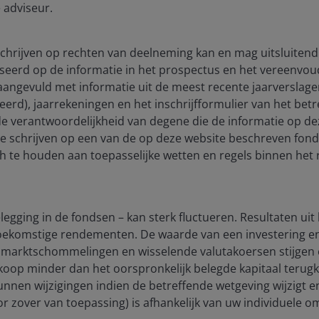
 adviseur.
 schrijven op rechten van deelneming kan en mag uitsluitend
seerd op de informatie in het prospectus en het vereenvou
), aangevuld met informatie uit de meest recente jaarverslag
ceerd), jaarrekeningen en het inschrijfformulier van het be
 into symbolism matters
 de verantwoordelijkheid van degene die de informatie op de
te schrijven op een van de op deze website beschreven fon
viewed as another geopolitical photo opportunity. In
ch te houden aan toepasselijke wetten en regels binnen het 
often carry as much meaning as communiqués. During
o the Forbidden City, the historic centre of imperial
 Temple of Heaven sent a different message. It is not
 between heaven, earth and man. In cultural terms, it
egging in de fondsen – kan sterk fluctueren. Resultaten uit
w power. For Beijing, this may be a subtle way of
 toekomstige rendementen. De waarde van een investering 
t alone, but as a civilisational dialogue between two
marktschommelingen en wisselende valutakoersen stijgen e
s.
rkoop minder dan het oorspronkelijk belegde kapitaal terugkri
unnen wijzigingen indien de betreffende wetgeving wijzigt 
(voor zover van toepassing) is afhankelijk van uw individuele