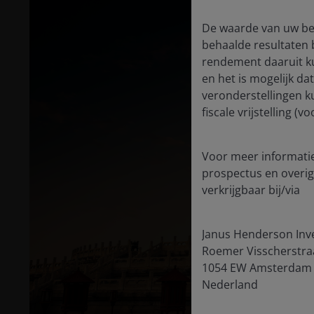
De waarde van uw bel
behaalde resultaten 
rendement daaruit k
en het is mogelijk da
veronderstellingen k
fiscale vrijstelling 
Voor meer informatie
prospectus en overig
verkrijgbaar bij/via
Janus Henderson Inv
Roemer Visscherstra
1054 EW Amsterdam
Nederland