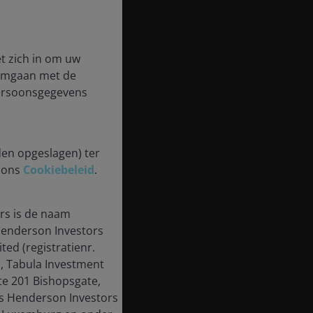
t zich in om uw
 omgaan met de
persoonsgegevens
den opgeslagen) ter
n ons
Cookiebeleid
.
rs is de naam
enderson Investors
ted (registratienr.
, Tabula Investment
te 201 Bishopsgate,
us Henderson Investors