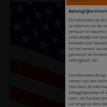
JURIDISCH
Belangrijke Infor
De informatie op dez
accepteren van de vo
verklaart en waarborg
uitdrukkelijk niet b
bedoeld voor bezoeke
tot het nemen van e
genoemd ‘de fondsen’
verkrijgbaar zijn.
De informatie die op 
nemen van een recht
Ook dient de informat
beleggingsadvies of 
van) – de fondsen ten
van enige op deze web