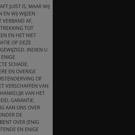
T JUIST IS, MAAR WIJ
 EN WIJ WIJZEN
T VERBAND AF,
ETREKKING TOT
EN EN HET NIET
ATIE OP DEZE
EWIJZIGD. INDIEN U
 ENIGE
CTE SCHADE,
ERE EN OVERIGE
OMSTENDERVING OF
HET VERSCHAFFEN VAN
HANKELIJK VAN HET
EID, GARANTIE,
NG AAN ONS OVER
 ONDER DE
BENT OVER (ENIG
ITENDE EN ENIGE