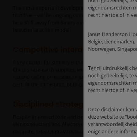
noch gedeeltelijk, te
eigendomsrechten met
The most important development is the alignment aroun
recht hiertoe of in 
that there will be ongoing competition, structured 
be a shift away from binary outcomes (cooperation ve
based interaction model.
Janus Henderson Hori
België, Denemarken, D
Competitive interdependence
Noorwegen, Singapore
A key anchor for stability is mutual dependency across
Tenzij uitdrukkelijk 
China’s rare earth supplies, while China needs US adv
noch gedeeltelijk, te
natural ceiling on escalation as neither side can eas
eigendomsrechten met
cost. At the same time, both continue to invest in do
recht hiertoe of in 
Disciplined strategic competitio
Deze disclaimer kan v
Despite improved tone and better structure, underlyin
deze website te “boo
semiconductors and AI ecosystems, where focus is incre
verantwoordelijkheid 
compute, talent, infrastructure).
enige andere informa