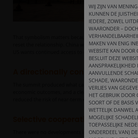
WIJ ZIJN VAN MENING
KUNNEN DE JUISTHEI
IEDERE, ZOWEL UITDR
WAARONDER – DOCH 
VERHANDELBAARHEID,
That symbolism matters because both sides enter the s
MAKEN VAN ENIG IN
reset the relationship. China wants trade stability at
WEBSITE KAN DOOR 
US wants continued access to critical inputs, while al
BESLUIT DEZE WEBSI
AANSPRAKELIJKHEID
A directionally constructive out
AANVULLENDE SCHAD
SCHADE, WAARONDER
The summit produced what can be described as a ‘limi
VERLIES VAN GEGEV
economic outcomes, and a clearer path for engagement
HET GEBRUIK DOOR 
reduced the risk of near-term escalation and offered s
SOORT OF DE BASIS 
WETTELIJK DANWEL 
MOGELIJKE SCHADEL
Selective cooperation within cons
TOEPASSELIJKE NEDE
There were no developments in core structural issue
ONDERDEEL VAN) DEZ