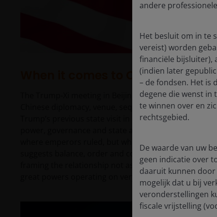
andere professionele
Het besluit om in te
vereist) worden geba
financiële bijsluiter
(indien later gepubli
When it comes to China, reading
– de fondsen. Het is
degene die wenst in 
The Trump-Xi meeting in Beijing should not be simply 
te winnen over en zi
Chinese diplomacy, venue, sequence and symbolism 
rechtsgebied.
Trump’s previous state visit in 2017, Beijing took him t
power, governance and state authority. This time, the
where emperors ruled, but where they sought harmony
De waarde van uw bel
suggests balance, order and continuity rather than ra
geen indicatie over
framing the relationship not as a transactional contes
daaruit kunnen door 
great powers operating on very different time horizon
mogelijk dat u bij ve
veronderstellingen k
fiscale vrijstelling 