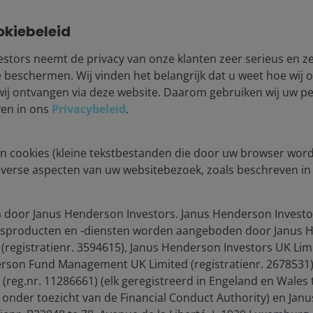
okiebeleid
the US continues to deploy export controls and ecosystem
h nation’s policies towards Taiwan, while export control
stors neemt de privacy van onze klanten zeer serieus en ze
rmly in place.
beschermen. Wij vinden het belangrijk dat u weet hoe wij
wij ontvangen via deze website. Daarom gebruiken wij uw 
valry, there could be a move towards more disciplined
ven in ons
Privacybeleid
.
n cookies (kleine tekstbestanden die door uw browser wor
ese equities
iverse aspecten van uw websitebezoek, zoals beschreven i
storing alignment after disorder. For investors, a
 door Janus Henderson Investors. Janus Henderson Investo
n the opportunity is not in buying the whole market
sproducten en -diensten worden aangeboden door Janus H
lower geopolitical risk most directly improves earnings
 (registratienr. 3594615), Janus Henderson Investors UK Limi
conductors, internet platforms, data centres, healthcare,
rson Fund Management UK Limited (registratienr. 2678531)
strial exporters could be potential beneficiaries.
reg.nr. 11286661) (elk geregistreerd in Engeland en Wales 
nder toezicht van de Financial Conduct Authority) en Jan
 it does not need to. Markets may only require