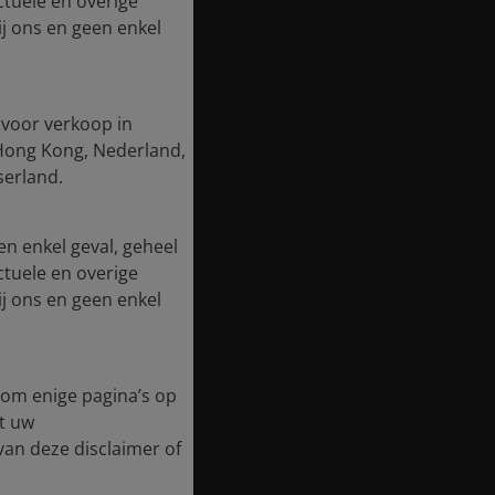
ctuele en overige
j ons en geen enkel
 voor verkoop in
, Hong Kong, Nederland,
serland.
en enkel geval, geheel
ctuele en overige
j ons en geen enkel
t om enige pagina’s op
t uw
 van deze disclaimer of