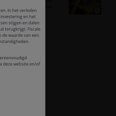
humanoid robots be the
country’s next industrial
en. In het verleden
breakthrough?
investering en het
en stijgen en dalen
l terugkrijgt. Fiscale
en de waarde van een
 omstandigheden.
 vereenvoudigd
a deze website en/of