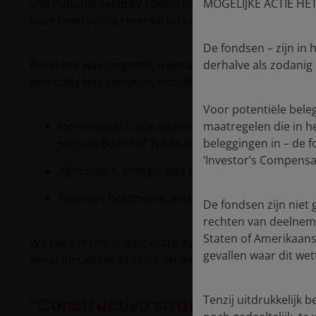
and national security concerns. Meanwhile, tariffs rem
MOGELIJKE ACTIE HE
near-term policy reversal on either side.
De fondsen – zijn in
But there was targeted, transactional progress, prima
derhalve als zodanig
1
politically less sensitive, including:
Voor potentiële bele
Incremental trade and investment cooperation, 
maatregelen die in het
such as Board of Trade and Board of Investment
beleggingen in – de 
‘Investor’s Compensat
Agriculture, energy, and aerospace procurement
Tourism, healthcare, and people-to-people exch
De fondsen zijn niet 
rechten van deelnemi
Staten of Amerikaans
We believe this is deliberate by design as both parti
gevallen waar dit wett
avoid forced resolutions on more contentious issues.
Tenzij uitdrukkelijk 
“Constructive strategic stability”