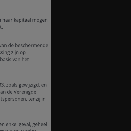
in haar kapitaal mogen
t.
te van de beschermende
ssing zijn op
basis van het
3, zoals gewijzigd, en
van de Verenigde
tspersonen, tenzij in
en enkel geval, geheel