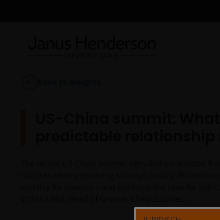
Back to Insights
US-China summit: What
predictable relationshi
The recent US-China summit signalled a transition f
tail risks while preserving strategic rivalry. We believ
visibility for investors and reinforce the case for sele
Victoria Mio, Head of Greater China Equities.