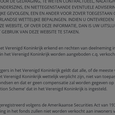
VOOR DE GEDRAGING, TE WETEN CONTRACTUEEL, NALATIGH
ANDERSZINS, EN NIETTEGENSTAANDE EVENTUELE ADVISERI
IJKE GEVOLGEN, EEN EN ANDER VOOR ZOVER TOEGESTAAN
RLANDSE WETTELIJKE BEPALINGEN. INDIEN U ONTEVREDEN 
E WEBSITE, OF OVER DEZE INFORMATIE, DAN IS UW UITSLU
T GEBRUIK VAN DEZE WEBSITE TE STAKEN.
24 Apr 2025
Timely & Topical
 het Verenigd Koninkrijk erkend en rechten van deelneming 
Property Equities: “What’s
 in het Verenigd Koninkrijk worden aangeboden c.q. verkoch
going on? Anyone?
Anyone?”
ggers in het Verenigd Koninkrijk geldt dat alle, of de mees
 Verenigd Koninkrijk wettelijk verplicht zijn, niet van toepa
Guy Barnard, CFA
Tim Gibson
Greg Kuhl,
fondsen en dat er geen compensatie zal worden gegeven op 
CFA
ion Scheme’ dat in het Verenigd Koninkrijk is ingesteld.
6
minute read
geregistreerd volgens de Amerikaanse Securities Act van 193
ng in het fonds zullen niet worden verkocht aan inwoners 