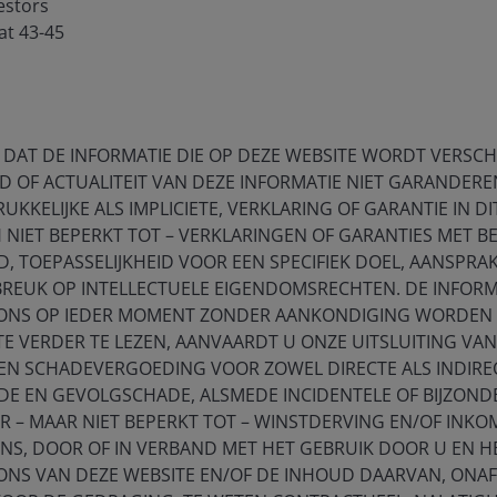
estors
at 43-45
 DAT DE INFORMATIE DIE OP DEZE WEBSITE WORDT VERSCHAF
D OF ACTUALITEIT VAN DEZE INFORMATIE NIET GARANDEREN
UKKELIJKE ALS IMPLICIETE, VERKLARING OF GARANTIE IN DI
NIET BEPERKT TOT – VERKLARINGEN OF GARANTIES MET B
 TOEPASSELIJKHEID VOOR EEN SPECIFIEK DOEL, AANSPRAK
BREUK OP INTELLECTUELE EIGENDOMSRECHTEN. DE INFORM
ONS OP IEDER MOMENT ZONDER AANKONDIGING WORDEN G
TE VERDER TE LEZEN, AANVAARDT U ONZE UITSLUITING VAN
 EN SCHADEVERGOEDING VOOR ZOWEL DIRECTE ALS INDIRE
E EN GEVOLGSCHADE, ALSMEDE INCIDENTELE OF BIJZOND
 – MAAR NIET BEPERKT TOT – WINSTDERVING EN/OF INK
ENS, DOOR OF IN VERBAND MET HET GEBRUIK DOOR U EN 
ONS VAN DEZE WEBSITE EN/OF DE INHOUD DAARVAN, ONAF