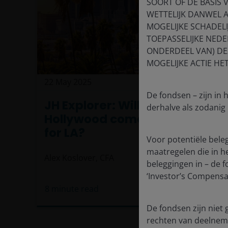
SOORT OF DE BASIS 
WETTELIJK DANWEL 
MOGELIJKE SCHADEL
TOEPASSELIJKE NEDE
ONDERDEEL VAN) DEZ
MOGELIJKE ACTIE HE
22 May 2025
Timely & Topical
De fondsen – zijn in
JH Explorer: Will there be a
derhalve als zodanig
Hollywood comeback story
for LA?
Voor potentiële bele
maatregelen die in het
Alex Koslover, CFA
beleggingen in – de 
‘Investor’s Compensat
8
minute read
De fondsen zijn niet 
rechten van deelnemi