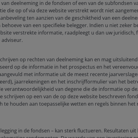
 van deelneming in de fondsen of een van de subfondsen 
ie die op of via deze website verstrekt wordt niet aangeme
aanbeveling ten aanzien van de geschiktheid van een deeln
 behoeve van een specifieke belegger. Indien u niet zeker b
site verstrekte informatie, raadpleegt u dan uw juridisch, f
 adviseur.
 schrijven op rechten van deelneming kan en mag uitsluitend
seerd op de informatie in het prospectus en het vereenvou
), aangevuld met informatie uit de meest recente jaarverslag
ceerd), jaarrekeningen en het inschrijfformulier van het be
 de verantwoordelijkheid van degene die de informatie op de
te schrijven op een van de op deze website beschreven fon
ch te houden aan toepasselijke wetten en regels binnen het 
25 Mar 2026
Timely & Topical
Weathering the storm:
Physical climate risk and the
egging in de fondsen – kan sterk fluctueren. Resultaten uit
 toekomstige rendementen. De waarde van een investering 