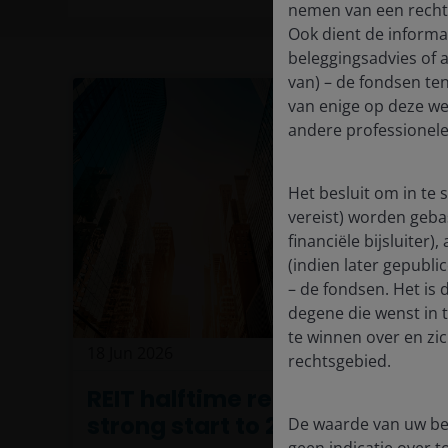
nemen van een recht
Ook dient de informat
beleggingsadvies of 
van) – de fondsen ten
van enige op deze web
andere professionele
Het besluit om in te
vereist) worden geba
financiële bijsluiter
(indien later gepubli
– de fondsen. Het is
degene die wenst in 
te winnen over en zi
18 Jun 2026
Timely & Topical
rechtsgebied.
REIT halftime report: Off to a
strong start to 2026
De waarde van uw bel
geen indicatie over