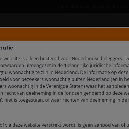
For institutional investors in the Ne
Who we are
Insights
matie
e website is alleen bestemd voor Nederlandse beleggers. D
orwaarden uiteengezet in de ‘Belangrijke juridische informa
day’s investment landscape. Explore timely updates, 
t u woonachtig te zijn in Nederland. De informatie op deze 
edoeld voor bezoekers woonachtig buiten Nederland (en in he
rs woonachtig in de Verenigde Staten) waar het aanbieden
en recht van deelneming in de fondsen genoemd op deze we
, niet is toegestaan, of waar rechten van deelneming in de 
tlooks
of via deze website verstrekt wordt, is geen aanbod van of u