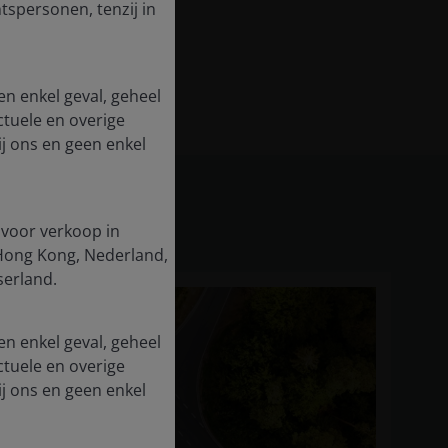
tspersonen, tenzij in
en enkel geval, geheel
ctuele en overige
j ons en geen enkel
 voor verkoop in
, Hong Kong, Nederland,
serland.
en enkel geval, geheel
ctuele en overige
j ons en geen enkel