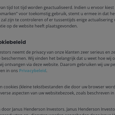
an tijd tot tijd worden geactualiseerd. Indien u ervoor kies
lore now
kmarken” voor toekomstig gebruik, stemt u ermee in dat he
zal zijn te controleren of er tussentijds enige actualisering
tie op de website heeft plaatsgevonden.
okiebeleid
stors neemt de privacy van onze klanten zeer serieus en ze
beschermen. Wij vinden het belangrijk dat u weet hoe wij
wij ontvangen via deze website. Daarom gebruiken wij uw 
ia centre
Legal Information
ven in ons
Privacybeleid
.
eers
Cookie policy
act us
Privacy policy
n cookies (kleine tekstbestanden die door uw browser wor
criptions
Fraud and security in
iverse aspecten van uw websitebezoek, zoals beschreven i
JHIESA Principal Adve
Statement
 door Janus Henderson Investors. Janus Henderson Investo