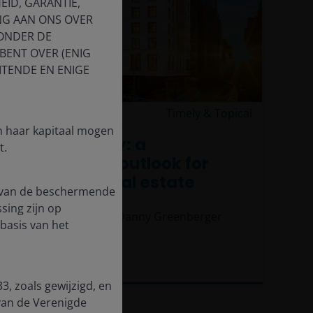
EID, GARANTIE,
NG AAN ONS OVER
 ONDER DE
BENT OVER (ENIG
ITENDE EN ENIGE
3 Apr 2025
Timely & Topical
in haar kapitaal mogen
Sleeping easy: a
t.
constructive outlook for
residential real estate
te van de beschermende
ssing zijn op
Guy Barnard, CFA
Danny Greenberger
basis van het
5
minute read
3, zoals gewijzigd, en
van de Verenigde