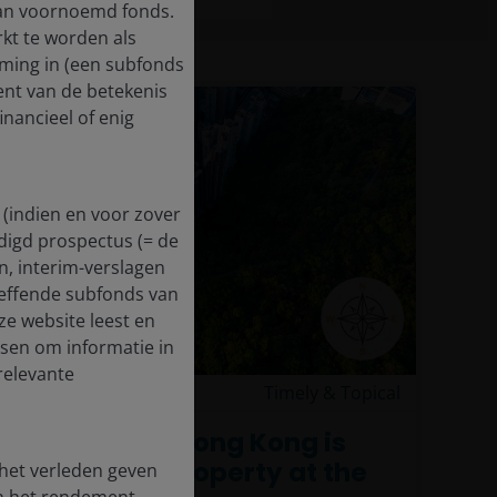
van voornoemd fonds.
rkt te worden als
eming in (een subfonds
ent van de betekenis
inancieel of enig
 (indien en voor zover
digd prospectus (= de
en, interim-verslagen
treffende subfonds van
ze website leest en
dsen om informatie in
relevante
24 Feb 2026
Timely & Topical
JH Explorer: Hong Kong is
back! With property at the
 het verleden geven
en het rendement