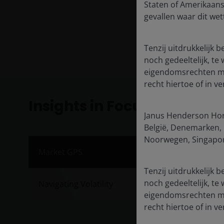
Staten of Amerikaans
gevallen waar dit wett
Tenzij uitdrukkelijk 
noch gedeeltelijk, te
eigendomsrechten met
recht hiertoe of in 
Insights in Focus
Janus Henderson Hori
België, Denemarken, D
Noorwegen, Singapore
Inve
Market GPS
Publis
Tenzij uitdrukkelijk 
noch gedeeltelijk, te
Navigating Volatility
Janus 
eigendomsrechten met
market
recht hiertoe of in 
half of