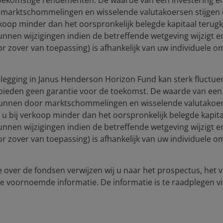
future of real estate
marktschommelingen en wisselende valutakoersen stijgen e
rkoop minder dan het oorspronkelijk belegde kapitaal terugkri
Guy Barnard, CFA
Nicolas Scherf
Olivia
unnen wijzigingen indien de betreffende wetgeving wijzigt 
Jones
(voor zover van toepassing) is afhankelijk van uw individuele
7
minute read
egging in Janus Henderson Horizon Fund kan sterk fluctuer
bieden geen garantie voor de toekomst. De waarde van een 
unnen door marktschommelingen en wisselende valutakoers
t u bij verkoop minder dan het oorspronkelijk belegde kapitaa
unnen wijzigingen indien de betreffende wetgeving wijzigt 
(voor zover van toepassing) is afhankelijk van uw individuele
 over de fondsen verwijzen wij u naar het prospectus, het
e voornoemde informatie. De informatie is te raadplegen vi