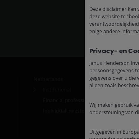
Deze disclaimer kan v
Exp
deze website te “boo
verantwoordelijkheid 
enige andere informa
Privacy- en Co
Janus Henderson Inve
persoonsgegevens te 
gegevens over u die 
Netherlands
Med
alleen zoals beschre
Institutional
Car
Financial professionals
Cont
Wij maken gebruik va
Individual investors
Subs
ondersteuning van d
Uitgegeven in Europa