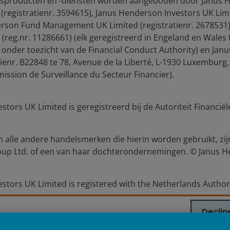
sproducten en -diensten worden aangeboden door Janus H
 (registratienr. 3594615), Janus Henderson Investors UK Limi
for the use of institutional investors and consultants and is not
rson Fund Management UK Limited (registratienr. 2678531)
se and you may not get back the amount originally invested.
reg.nr. 11286661) (elk geregistreerd in Engeland en Wales 
nder toezicht van de Financial Conduct Authority) en Jan
nsistently lead to successful investing. Any risk management proc
atienr. B22848 te 78, Avenue de la Liberté, L-1930 Luxembur
 low risk or the ability to control certain risk factors. The availabi
ission de Surveillance du Secteur Financier).
nderson Investors is the name under which investment products an
tors UK Limited is geregistreerd bij de Autoriteit Financië
 Investors UK Limited (reg. no. 906355), Janus Henderson Fund Man
d in England and Wales at 201 Bishopsgate, London EC2M 3AE and r
Avenue de la Liberté, L-1930 Luxembourg, Luxembourg and regulate
alle andere handelsmerken die hierin worden gebruikt, zi
up Ltd. of een van haar dochterondernemingen. © Janus H
 to improve customer service and for regulatory record keeping pu
 are trademarks of Janus Henderson Group Ltd. or one of its su
tors UK Limited is registered with the Netherlands Authorit
nderson Investors.
Declin
nowledge Shared and Knowledge Labs are trademarks o