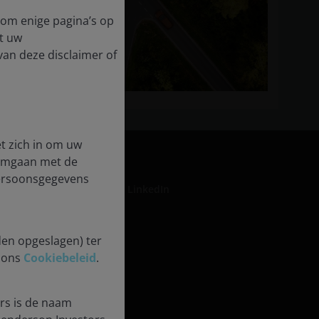
t om enige pagina’s op
t uw
 van deze disclaimer of
t zich in om uw
 omgaan met de
persoonsgegevens
LinkedIn
den opgeslagen) ter
formation
n ons
Cookiebeleid
.
rse Impact
rs is de naam