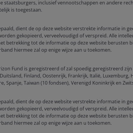
e staatsburgers, inclusief vennootschappen en andere rech
elijk is toegestaan.
Load more Insights
bepaald, dient de op deze website verstrekte informatie in ge
 worden gekopieerd, verveelvoudigd of verspreid. Alle intelle
 betrekking tot de informatie op deze website berusten bi
verband hiermee zal op enige wijze aan u toekomen.
zon Fund is geregistreerd of zal spoedig geregistreerd zijn
uitsland, Finland, Oostenrijk, Frankrijk, Italië, Luxemburg
, Spanje, Taiwan (10 fondsen), Verenigd Koninkrijk en Zwit
stment Outlook Mid-Year 2026
hed: Jun 2026
bepaald, dient de op deze website verstrekte informatie in ge
 worden gekopieerd, verveelvoudigd of verspreid. Alle intelle
Henderson’s investment outlook for navigating
 betrekking tot de informatie op deze website berusten bi
 trends and portfolio opportunities in the second
verband hiermee zal op enige wijze aan u toekomen.
 2026.