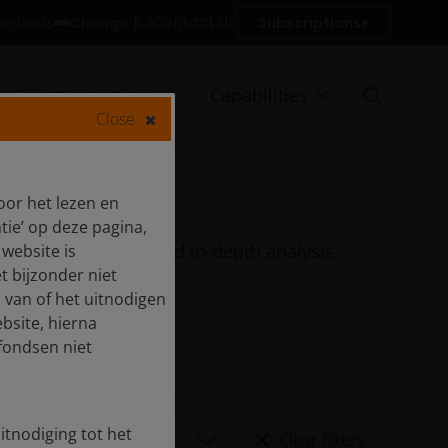
Contact Us
Change
Subscriptions
therlands
Client reporting
Capabilities
Close
oor het lezen en
tie’ op deze pagina,
quarterly features and in-depth analysis
website is
t bijzonder niet
 van of het uitnodigen
bsite, hierna
fondsen niet
itnodiging tot het
Clear filters