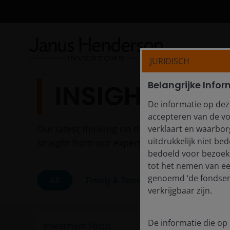
JURIDISCH
Belangrijke Infor
INSIGHTS
De informatie op dez
accepteren van de vo
Our latest thinking on the themes shaping to
verklaart en waarborg
uitdrukkelijk niet b
straight from our experts.
bedoeld voor bezoeke
tot het nemen van e
genoemd ‘de fondsen’
All
Timely & Topical
Features & Ou
verkrijgbaar zijn.
De informatie die op 