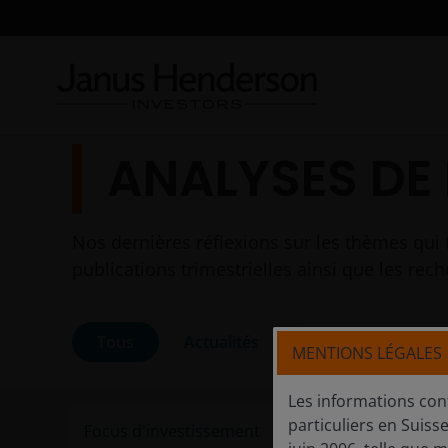
ANALYSES DE
Nos dernières réflexions sur les thèmes qui 
publications trimestrielles ainsi que les re
Tous
Actualités
Caractéristiques e
MENTIONS LÉGALES
Les informations con
particuliers en Suisse