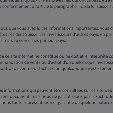
odifiée, ainsi qu’aux clients privés nés qui ont choisi d’êtr
s conformément à l’article 5, paragraphe 1 de la loi suisse su
sous que vous avez lu ces informations importantes, vous d
es résident Suisse. Les investisseurs d’autres pays, en part
 sites web concernés par leur pays.
 ce site Internet ne constitue ou ne doit être interprété c
ommandation de vente ou d’achat d’un quelconque investissem
contrat de vente ou d’achat d’un quelconque investissement
2 décembre 2025
s informations qui peuvent être consultées sur ce site web 
Caractéristiques et perspectives
ésent document, mais nous ne garantissons pas l’exactitude 
Facteurs
inons toute représentation et garantie de quelque nature q
macroéconomiques : les