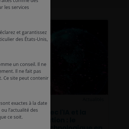
e traités comme des
r les services
éclarez et garantissez
iculier des États-Unis,
omme un conseil. Il ne
ent. Il ne fait pas
. Ce site peut contenir
19 novembre 2025
Actualités
sont exactes à la date
ou l’actualité des
Composer avec l'IA et la
ue ce soit.
démondialisation : le
leadership technologique en