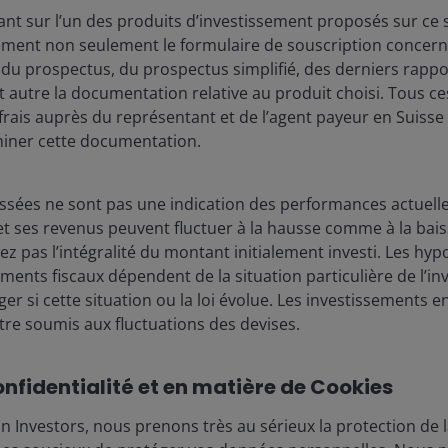
principales tendances
t sur l’un des produits d’investissement proposés sur ce si
façonneront
rement non seulement le formulaire de souscription concerné
l'investissement en 2026
 du prospectus, du prospectus simplifié, des derniers rapp
ut autre la documentation relative au produit choisi. Tous
Ali Dibadj
rais auprès du représentant et de l’agent payeur en Suisse 
iner cette documentation.
6
minutes de lecture
sées ne sont pas une indication des performances actuelles
t ses revenus peuvent fluctuer à la hausse comme à la baisse
z pas l’intégralité du montant initialement investi. Les hypo
tements fiscaux dépendent de la situation particulière de l’in
er si cette situation ou la loi évolue. Les investissements 
re soumis aux fluctuations des devises.
onfidentialité et en matière de Cookies
 Investors, nous prenons très au sérieux la protection de l