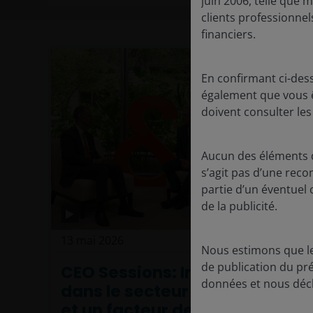
juin 2006, telle que m
clients professionnel
financiers.
En confirmant ci-des
également que vous êt
doivent consulter les
Aucun des éléments de
s’agit pas d’une rec
partie d’un éventuel 
de la publicité.
13 mai 2026
Actualités
Nous estimons que le
de publication du pr
CEO Sessions: Innovation
données et nous décl
dans le secteur de la santé
et un facteur de