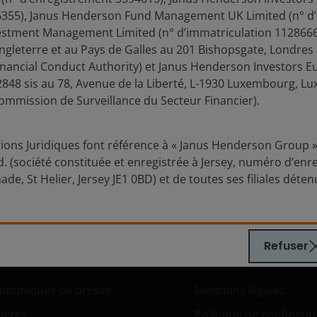
pectives d'investissement en
6355), Janus Henderson Fund Management UK Limited (n° d
eu d'année 2026
estment Management Limited (n° d’immatriculation 11286661
Angleterre et au Pays de Galles au 201 Bishopsgate, Londres
 publication : Juin 2026
inancial Conduct Authority) et Janus Henderson Investors E
rspectives d'investissement de Janus Henderson
848 sis au 78, Avenue de la Liberté, L-1930 Luxembourg, L
adapter au contexte d’investissement et saisir les
ommission de Surveillance du Secteur Financier).
unités de portefeuille au second semestre de
ons Juridiques font référence à « Janus Henderson Group », 
 (société constituée et enregistrée à Jersey, numéro d’enr
ouvrez les perspectives
ade, St Helier, Jersey JE1 0BD) et de toutes ses filiales déte
Refuser
muniqués de presse
Mentions légales
ières
Politique de confidenti