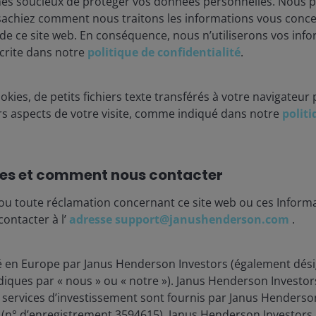
es soucieux de protéger vos données personnelles. Nous pe
sachiez comment nous traitons les informations vous conc
 de ce site web. En conséquence, nous n’utiliserons vos inf
crite dans notre
politique de confidentialité
.
okies, de petits fichiers texte transférés à votre navigateur 
urs aspects de votre visite, comme indiqué dans notre
polit
es et comment nous contacter
ou toute réclamation concernant ce site web ou ces Informa
contacter à l’
adresse support@janushenderson.com
.
tiques
ié en Europe par Janus Henderson Investors (également dési
diques par « nous » ou « notre »). Janus Henderson Investor
t services d’investissement sont fournis par Janus Henderso
d (n° d’enregistrement 3594615), Janus Henderson Investors 