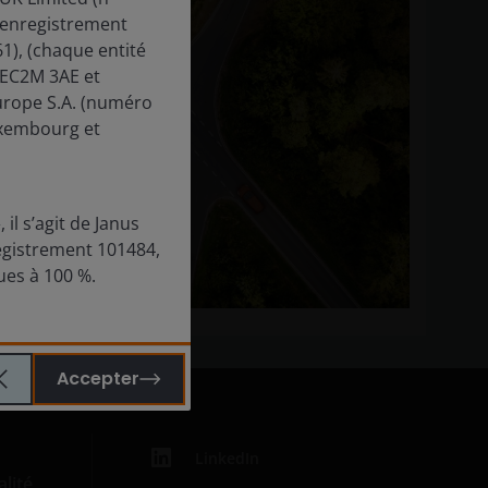
’enregistrement
), (chaque entité
 EC2M 3AE et
urope S.A. (numéro
uxembourg et
il s’agit de Janus
egistrement 101484,
nues à 100 %.
Accepter
LinkedIn
alité