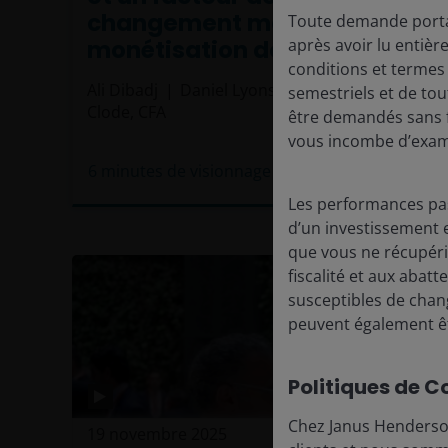
changement majeur dans la
Toute demande portan
monétisation de l'IA
après avoir lu entiè
conditions et termes
Ali Dibadj
Daniel Lyons, PhD, CFA
Richard
semestriels et de to
Clode, CFA
être demandés sans f
vous incombe d’exam
6
minutes de visionnage
Les performances pas
d’un investissement e
que vous ne récupérie
fiscalité et aux abat
susceptibles de chang
peuvent également êt
Politiques de C
Chez Janus Henderson
19 novembre 2025
Actualités