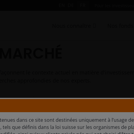
EN
DE
FR
Pour les investisseu
Nous connaître
Nos fonds
 MARCHÉ
façonnent le contexte actuel en matière d'investissem
cherches approfondies de nos experts.
t perspectives
tenues dans ce site sont destinées uniquement à l’usage de
, tels que définis dans la loi suisse sur les organismes de p