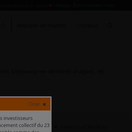
Contactez-nous
Changer
rs particuliers en Suisse
Analyses de marché
Librairie
ent. Découvrez les dernières analyses, les
Close
s investisseurs
lacement collectif du 23
Réinitialiser les filtres