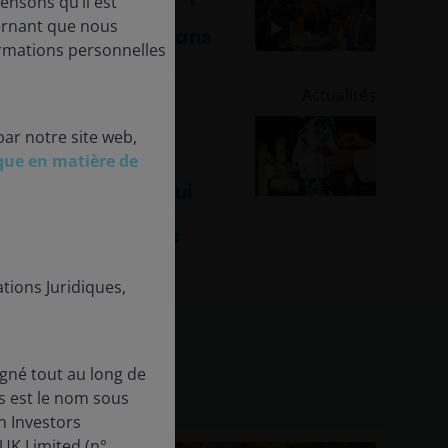
nsons qu’il est
les clients se
ernant que nous
concentrent-ils dans
ormations personnelles
les obligations ?
31 juillet 2025
Actualités
Vers quoi les
par notre site web,
investisseurs
ique en matière de
devraient-ils se
tourner aujourd’hui
pour tirer parti de
l’essor des robots
humanoïdes ?
tions Juridiques,
gné tout au long de
s est le nom sous
n Investors
UK Limited (n°