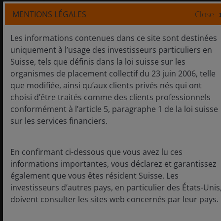
approche disciplinée à long
MENTIONS LÉGALES
Close
terme nous distinguent de la
concurrence en nous
Les informations contenues dans ce site sont destinées
permettant de générer des
uniquement à l’usage des investisseurs particuliers en
Une approche à
performances ajustées du
Suisse, tels que définis dans la loi suisse sur les
long terme
risque élevées dans le
organismes de placement collectif du 23 juin 2006, telle
secteur de la santé.
que modifiée, ainsi qu’aux clients privés nés qui ont
choisi d’être traités comme des clients professionnels
conformément à l’article 5, paragraphe 1 de la loi suisse
sur les services financiers.
En confirmant ci-dessous que vous avez lu ces
informations importantes, vous déclarez et garantissez
Analyses de marché
également que vous êtes résident Suisse. Les
investisseurs d’autres pays, en particulier des États-Unis
doivent consulter les sites web concernés par leur pays.