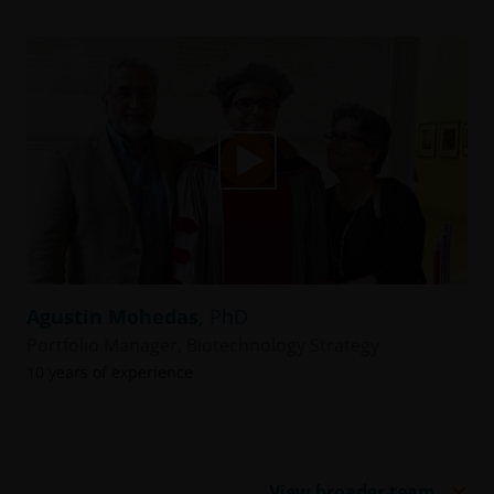
vidéo
Lire
la
Agustin Mohedas
, PhD
Portfolio Manager, Biotechnology Strategy
10 years of experience
vidéo
View broader team