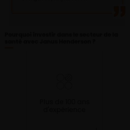
Pourquoi investir dans le secteur de la
santé avec Janus Henderson ?
Une équipe dédiée de 9
personnes combinant plus
de 100 ans d’expérience en
matière d'investissement
Plus de 100 ans
dans le secteur de la santé.
d'expérience