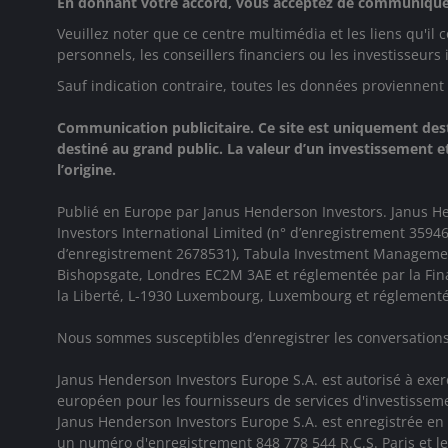
En donnant votre accord, vous acceptez de communiquer
Veuillez noter que ce centre multimédia et les liens qu'i
personnels, les conseillers financiers ou les investisseurs 
Sauf indication contraire, toutes les données proviennent
Communication publicitaire. Ce site est uniquement destin
destiné au grand public. La valeur d’un investissement 
l’origine.
Publié en Europe par Janus Henderson Investors. Janus Hen
Investors International Limited (n° d’enregistrement 35
d’enregistrement 2678531), Tabula Investment Management 
Bishopsgate, Londres EC2M 3AE et réglementée par la Fin
la Liberté, L-1930 Luxembourg, Luxembourg et réglementée
Nous sommes susceptibles d’enregistrer les conversations 
Janus Henderson Investors Europe S.A. est autorisé à exer
européen pour les fournisseurs de services d'investisseme
Janus Henderson Investors Europe S.A. est enregistrée en
un numéro d'enregistrement 848 778 544 R.C.S. Paris et le 