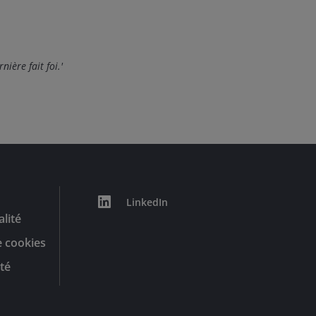
nière fait foi.'
LinkedIn
alité
e cookies
té