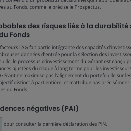
ent convenu d'un processus décisionnel qui s'appliquera au
ives au Fonds, comme le précise le Prospectus.
bables des risques liés à la durabilité 
du Fonds
 facteurs ESG fait partie intégrante des capacités d'investi
mbreuses données d'entrée pour la sélection des investisse
euille, le processus d'investissement du Gérant est conçu 
nces ajustées du risque à long terme pour les investisseur
 Gérant ne maximise pas l'alignement du portefeuille sur les 
bjectif distinct à part entière, et n'attribue pas précisément
ces du Fonds.
cidences négatives (PAI)
pour consulter la dernière déclaration des PIN.