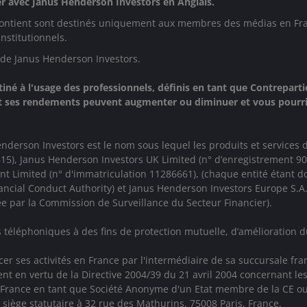
 avec Janus Henderson Investors en Anglais.
l contient sont destinés uniquement aux membres des médias en Franc
institutionnels.
 de Janus Henderson Investors.
é à l'usage des professionnels, définis en tant que Contreparties
et ses rendements peuvent augmenter ou diminuer et vous pourrie
derson Investors est le nom sous lequel les produits et services 
94615), Janus Henderson Investors UK Limited (n° d’enregistrement
Limited (n° d'immatriculation 11286661), (chaque entité étant dom
ancial Conduct Authority)
et Janus Henderson Investors Europe S.A
 par la Commission de Surveillance du Secteur Financier).
téléphoniques à des fins de protection mutuelle, d’amélioration du
cer ses activités en France par l'intermédiaire de sa succursale f
nt en vertu de la Directive 2004/39 du 21 avril 2004 concernant le
 France en tant que Société Anonyme d'un Etat membre de la CE ou
siège statutaire à 32 rue des Mathurins, 75008 Paris, France.