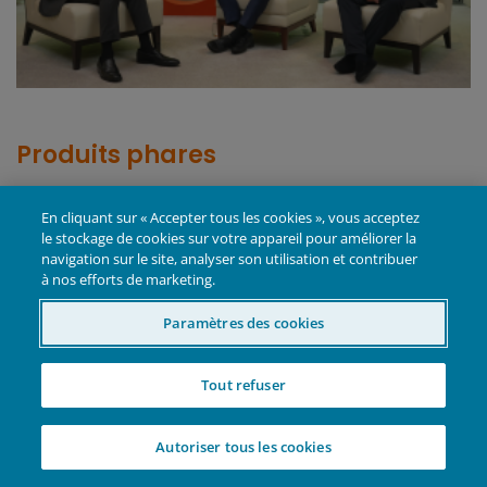
Produits phares
En cliquant sur « Accepter tous les cookies », vous acceptez
Horizon Discovering New Alpha Fund
le stockage de cookies sur votre appareil pour améliorer la
navigation sur le site, analyser son utilisation et contribuer
à nos efforts de marketing.
Global Life Sciences Fund
Paramètres des cookies
Horizon Biotechnology Fund
Tout refuser
Agustin Mohedas, PhD
Autoriser tous les cookies
Gérant de portefeuille | Analyste de
recherche