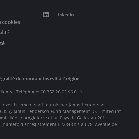
LinkedIn
e cookies
alité
té
ralité du montant investi à l’origine.
lients - Téléphone: 00.352.26.05.96.01.)
d'investissement sont fournis par
Janus Henderson
 906355), Janus Henderson Fund Management UK Limited (n°
iciliée en Angleterre et au Pays de Galles au 201
. (numéro d'enregistrement B22848 sis au 78, Avenue de