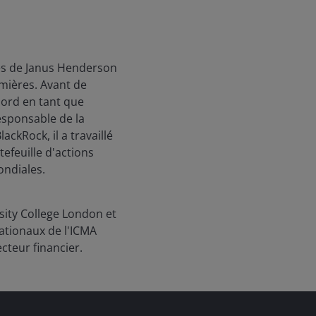
ives de Janus Henderson
emières. Avant de
bord en tant que
esponsable de la
ckRock, il a travaillé
efeuille d'actions
ondiales.
rsity College London et
nationaux de l'ICMA
cteur financier.