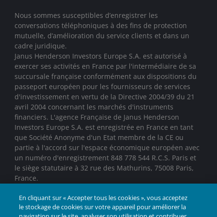
Nous sommes susceptibles d’enregistrer les
conversations téléphoniques à des fins de protection
mutuelle, d’amélioration du service clients et dans un
cadre juridique.
Janus Henderson Investors Europe S.A. est autorisé à
exercer ses activités en France par l'intermédiaire de sa
succursale française conformément aux dispositions du
passeport européen pour les fournisseurs de services
d'investissement en vertu de la Directive 2004/39 du 21
avril 2004 concernant les marchés d'instruments
financiers. L'agence Française de Janus Henderson
Investors Europe S.A. est enregistrée en France en tant
que Société Anonyme d'un Etat membre de la CE ou
partie à l'accord sur l'espace économique européen avec
un numéro d'enregistrement 848 778 544 R.C.S. Paris et
le siège statutaire à 32 rue des Mathurins, 75008 Paris,
France.
En cliquant sur « Accepter tous les cookies », vous acceptez
Janus Henderson® et toutes les autres marques
le stockage de cookies sur votre appareil pour améliorer la
déposées utilisées dans le présent document sont des
navigation sur le site, analyser son utilisation et contribuer