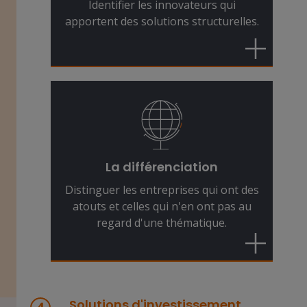
Identifier les innovateurs qui
performances d'investissement
apportent des solutions structurelles.
probantes.
Les entreprises qui favorisent le
changement constituent une
composante dynamique du marché.
Mais la dispersion entre les gagnants
et les perdants est de plus en plus
La différenciation
importante. C'est pourquoi
Distinguer les entreprises qui ont des
l'expertise en matière de sélection
atouts et celles qui n'en ont pas au
des titres est essentielle.
regard d'une thématique.
Solutions d'investissement