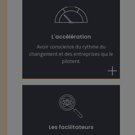
Les changements se succèdent à un
rythme plus rapide que jamais. Nous
identifions les entreprises qui se
L'accélération
positionnent de manière dynamique
Avoir conscience du rythme du
pour devenir les gagnants de demain.
changement et des entreprises qui le
pilotent.
Nous recherchons des entreprises
qui utilisent et fournissent des
techniques et des technologies
innovantes. Ce sont leurs solutions
qui rendent possibles les
changements structurels, et qui
Les facilitateurs
permettent de réaliser des