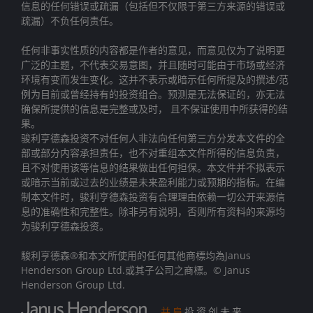
信息的任何错误或疏漏（包括但不仅限于第三方来源的错误或
疏漏）不负任何责任。
任何非事实性质的内容都是作者的意见，而意见仅为了说明更
广泛的主题，不代表交易意图，并且随时可能由于市场或经济
环境有变而发生变化。这并不表示或暗示任何所提及的撰述/范
例为目前或曾经持有的投资组合。预测是无法保证的，亦无法
确保所提供的信息是完整或及时， 且不保证使用中所获得的结
果。
骏利亨德森投资不对任何人非法向任何第三方分发本文件的全
部或部分内容承担责任，也不对重组本文件所得的信息负责，
且不对使用该等信息的结果做出任何担保。本文件并不拟表示
或暗示当前或过去的业绩是未来盈利能力或预期的指标。在编
制本文件时，骏利亨德森投资有合理理由依赖一切公开来源信
息的准确性和完整性。除非另有说明，否则所有资料的来源均
为骏利亨德森投资。
駿利亨德森®和本文所使用的任何其他商標均為Janus
Henderson Group Ltd.或其子公司之商標。© Janus
Henderson Group Ltd.
并肩
投资创未来