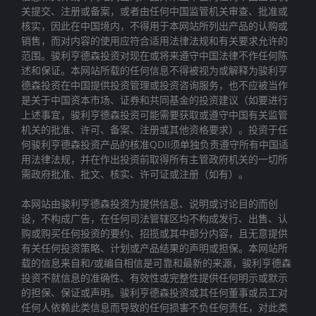
关提交、注册或备案，或者由任何中国监管机关审查、批准或
核实，因此在中国境内，不得用于本网站所列出产品的认购或
销售，而对内容的使用应符合适用法律法规和有关要求允许的
范围。骏利亨德森投资对现在或将来遵守中国法律不作任何陈
述和保证。本网站所载的任何信息不得被视为或解释为骏利亨
德森投资在中国提供投资管理或投资咨询服务，也不应被当作
是关于中国资本市场、证券和共同基金的投资建议（如要进行
上述事宜，骏利亨德森投资可能需要获取或遵守中国有关监管
机关的批准、许可、备案、注册或其他资格要求）。投资于任
何骏利亨德森投资产品的核准QDII须单独负责遵守所有中国适
用法律法规，并在作出投资前取得所有主管政府机关的一切所
需政府批准、批文、核实、许可证或注册（如有）。
本网站由骏利亨德森投资为提供信息、说明或讨论目的而创
设，不构成广告，在任何司法管辖区均不构成发行、出售、认
购或购买任何投资的要约、招揽或其中部分内容，且无意提供
有关任何投资策略、计划或产品结果的声明或担保。本网站所
载的信息来自和/或编自相信是可靠和最新的来源，骏利亨德森
投资不就信息的准确性、有效性或完整性提供任何明示或默示
的担保、保证或声明。骏利亨德森投资或其任何董事或员工对
任何人依赖此类信息而导致的任何损害不负任何责任，对此类