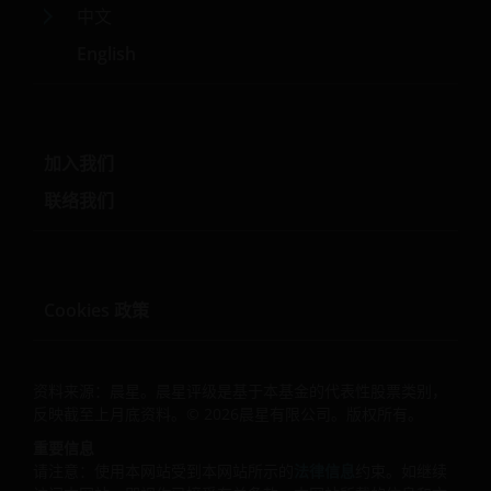
取一切所需的批准和许可。
中文
English
本网站所载产品并不拟在中国直接或间接发售或出售（无论
公开或非公开形式的）。本网站所载或通过提述而收纳其中
关于本网站列出产品的信息和文件，并不构成在中国境内产
的出售，要约或招揽购买的要约（无论是公开或非公开形式
加入我们
的）。
联络我们
骏利亨德森投资并未获得中国证券监督管理委员会的许可、
权或注册以进行投资管理或投资咨询业务，或经任何中国监
机关批准在中国提供投资管理或投资咨询服务。骏利亨德森
Cookies 政策
资对现在或将来遵守中国法律不作任何陈述和保证。本网站
载的任何信息不得被视为或解释为骏利亨德森投资在中国提
投资管理或投资咨询服务，也不应被当作是关于中国资本市
资料来源：晨星。晨星评级是基于本基金的代表性股票类别，
场、证券和共同基金的投资建议（如要进行上述事宜，骏利
反映截至上月底资料。© 2026晨星有限公司。版权所有。
德森投资可能需要获取或遵守中国有关监管机关的批准、许
重要信息
可、备案、注册或其他资格要求）。投资于任何骏利亨德森
请注意：使用本网站受到本网站所示的
法律信息
约束。如继续
资产品的核准QDII须单独负责遵守所有中国适用法律法规，