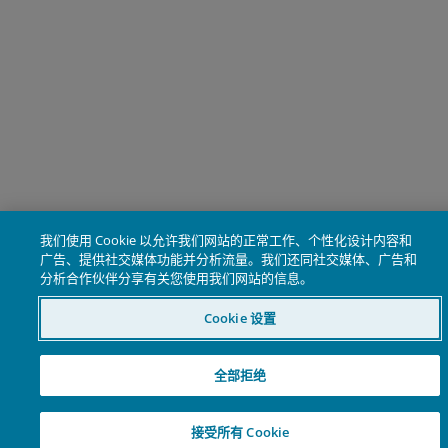
骏利亨德森投资授权您拥有非独家、个人、不可转让、不可
授权、有限及可撤销使用权等条件下可于您作为用户及仅供
使用的任何电脑或其他电子屏幕装置上访问、使用和展示本
站（简称“许可使用”）的权利。您同意于合法用途、许可使
用，以及非下列禁止使用等情况下使用本网站。除非您取得
们事先书面许可，否则不得使用本网站。
您可以打印和下载本网站内容，但有关打印副本必须符合仅
我们使用 Cookie 以允许我们网站的正常工作、个性化设计内容和
许可使用用途、不得以任何方式删除或修改内容或信息，而
广告、提供社交媒体功能并分析流量。我们还同社交媒体、广告和
分析合作伙伴分享有关您使用我们网站的信息。
必须包含本网站内容所载的任何声明和法律信息，例如：所
版权声明、商标图案或其他专利权通知，以及在屏幕上或通
Cookie 设置
电子键结于注脚显示的所有法律免责声明或本屏幕上展示的
款和条件。只有在完全符合所有适用法律法规及该等条款和
件的前提下，并且取得我们事先书面许可，才获准与本网站
全部拒绝
有限度的键结。此外，请参阅下文的“键结与商标使用政策”
接受所有 Cookie