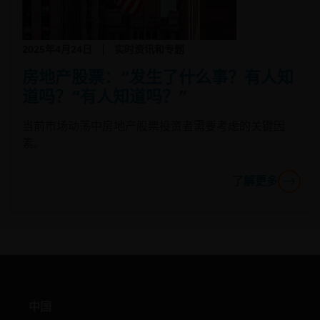
投资者不应只根据此文件而作出投资决定，并应细阅有关基
金销售文件，了解风险因素资料。
2025年4月24日
实时资讯和专题
註: 投资决定乃属于阁下所有。如阁下对本文件的内容有任何
房地产股票：“发生了什么事？有人知
疑问，应寻求独立专业财务意見。投资者不应只根据此文件
道吗？“有人知道吗？”
作出投资决定，并应细阅有关基金销售文件，了解风险因素
料。
当前市场动荡中房地产股票投资者需要考虑的关键因
素。
一般规定
了解更多
本网站提供的信息和文件仅供按照中国合格境内机构投资者
律体制，并获准购买骏利亨德森投资产品的中国金融机构使
（“核准QDII”）。任何其他中国实体或个人均不得使用本网
的任何信息或文件。在您作出投资决定前，应向核准QDII或
投资顾问咨询意见。骏利亨德森投资无意让任何非核准QDII
人士使用本网站，也不会指示任何人向任何中国投资者推介
网站。访问本网站的中国用户出于自愿，在查阅或使用本网
所载信息和文件前，必须遵守所有中国适用法律法规，并已
中国