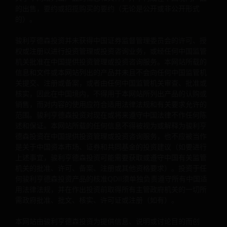
的出售，要约或招揽购买的要约（无论是公开或非公开形式
的）。
本网站由骏利亨德森投资为提供信息、说明或讨论目的而创
骏利亨德森投资并未获得中国证券监督管理委员会的许可、授
设，不构成广告，在任何司法管辖区均不构成发行、出售、
权或注册以进行投资管理或投资咨询业务，或经任何中国监管
购或购买任何投资的要约、招揽或其中部分内容，且无意提
机关批准在中国提供投资管理或投资咨询服务。本网站所载的
有关任何投资策略、计划或产品结果的声明或担保。本网站
信息和文件或本网站列出的产品并未且不会向任何中国监管机
载的信息来自和/或编自相信是可靠和最新的来源，骏利亨德
关提交、注册或备案，或者由任何中国监管机关审查、批准或
森投资不就信息的准确性、有效性或完整性提供任何明示或
核实，因此在中国境内，不得用于本网站所列出产品的认购或
示的担保、保证或声明。骏利亨德森投资或其任何董事或员
销售，而对内容的使用应符合适用法律法规和有关要求允许的
范围。骏利亨德森投资对现在或将来遵守中国法律不作任何陈
对任何人依赖此类信息而导致的任何损害不负任何责任，对
述和保证。本网站所载的任何信息不得被视为或解释为骏利亨
类信息的任何错误或疏漏（包括但不仅限于第三方来源的错
德森投资在中国提供投资管理或投资咨询服务，也不应被当作
或疏漏）不负任何责任。
是关于中国资本市场、证券和共同基金的投资建议（如要进行
上述事宜，骏利亨德森投资可能需要获取或遵守中国有关监管
机关的批准、许可、备案、注册或其他资格要求）。投资于任
任何非事实性质的内容都是作者的意见，而意见仅为了说明
何骏利亨德森投资产品的核准QDII须单独负责遵守所有中国适
广泛的主题，不代表交易意图，并且随时可能由于市场或经
用法律法规，并在作出投资前取得所有主管政府机关的一切所
环境有变而发生变化。这并不表示或暗示任何所提及的撰述/
需政府批准、批文、核实、许可证或注册（如有）。
范例为目前或曾经持有的投资组合。预测是无法保证的，亦
法确保所提供的信息是完整或及时， 且不保证使用中所获得
本网站由骏利亨德森投资为提供信息、说明或讨论目的而创