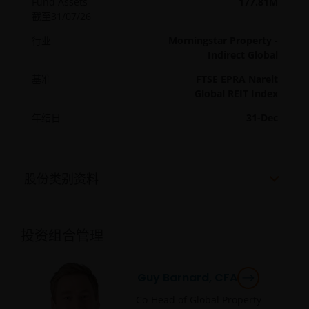
Fund Assets
177.81M
截至
31/07/26
行业
Morningstar Property -
Indirect Global
基准
FTSE EPRA Nareit
Global REIT Index
年结日
31-Dec
股份类别资料
投资组合管理
Guy Barnard, CFA
Co-Head of Global Property