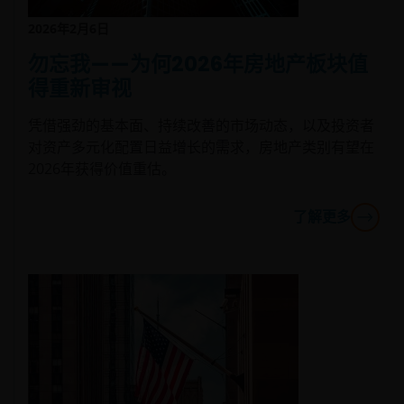
较高波动性。
2026年2月6日
一些子基金可投资于新兴市场、中国A股/中国A股连接产品，
勿忘我——为何2026年房地产板块值
可能具较高波动性，并承受投资中国证券及沪港通/深港通的
风险。
得重新审视
一些子基金可能承受各种有关可持续投资策略风险: 集中、投
凭借强劲的基本面、持续改善的市场动态，以及投资者
资挑选的主观判断、排除、依赖企业数据及第三方资料、投
对资产多元化配置日益增长的需求，房地产类别有望在
资性质的改变风险。
2026年获得价值重估。
一些子基金可能投资于欧元区, 或会蒙受欧洲区风险。
了解更多
就一些子基金的股份类别而言，董事可酌情从（i）总投资收
入、已变现及未变现资本收益净额中支付股息，同时从资本
中⽀付全部或部分费用及支出，致使供支付股息的可供分派
收入增加，因此子基金可实际地从资本中支付股息; 及（ii）
某些股份类别也可从原有资本支付股息。这相当于退回或提
取投资者部份的原有投资额或该原有投资额应占的任何资本
收益，并可能会导致本基金每股资产净值即时减少。
一些子基金可能征收业绩表现费。即使投资资本亏损，投资
者也可能需要支付此费用。