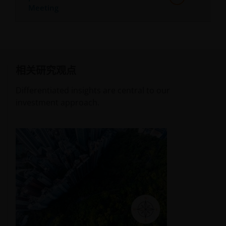
╱优先股）╱中小型公司，或会具较高波动性。
Meeting
一些子基金投资于从事或涉及地产业的公司，须承受地产投
资信托基金及地产相关公司的风险。
一些子基金可投资于发展中市场并涉及较高风险。
相关研究观点
一些子基金可酌情决定(i)从子基金的资本中支付股息，及╱
或 (ii)从收益总额中支付股息，同时从子基金的资本中扣除所
Differentiated insights are central to our
有或部份费用及开支，导致可供子基金支付股息的可分派收
益增加，故子基金实际上可从资本中支付股息。此可能导致
investment approach.
子基金的每股资产净值即时减少，并相等于从投资者的原本
投资或该原本投资应占的任何资本增益中退回或提取部份款
项。
投资者不应只根据此文件而作出投资决定，并应细阅有关基
金销售文件，了解风险因素资料。
骏利亨德森远见基金
骏利亨德森远见基金作为一个伞子基金，包含不同子基金，
主要投资于股票或债务证券，而各项投资均具不同风险范围
。