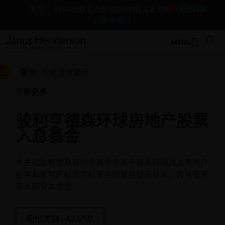
中文
EN
更改网站
中国核准合格境内机构投资者专用
联络我们
MENU
警示:
可疑活动警示
了解更多
骏利亨德森环球房地产股票
入息基金
本主动型管理及高信念基金专注于基金经理对上市地产
股票和房地产投资信托基金的最佳投资意念，并旨在带
来长期资本增值
股份类别 - A2 USD