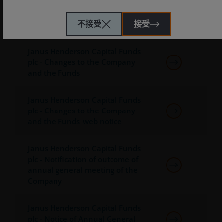
金，主要投资于股票╱债券，而各项投资均具不同风险范围
。
骏利亨德森环球房地产股票入息基
不接受
接受
金 - 符合可持续财务揭露规范
一些子基金投资于股票，须承受证券价值波动的股本证券风
险 。
Janus Henderson Capital Funds
一些子基金投资于债券╱优先股(包括低于投资级别或未评级)
plc - Changes to the Company
及资产╱按揭抵押证券╱商业票据，须承受较高利率、信贷
and the Funds
╱对手方，波动性、流动性、降级、估值及信贷评级风险，
或会具较高波动性。
Janus Henderson Capital Funds
投资子基金涉及一般投资、货币、对冲、经济、政治、政
plc - Changes to the Company
策、外汇、流动性、税务、法律、监管、中小型公司相关、
and the Funds_web notice
证券融资交易相关及优先股相关风险。在极端的市场环境
下，阁下可能会损失全部投资。
Janus Henderson Capital Funds
一些子基金可使用金融衍生工具作投资、有效管理投资组合
plc - Notification of outcome of
及╱或对冲目的，并涉及对手方、流动性、杠杆、波动性、
annual general meeting of the
估值、场外交易、信贷、货币、指数、交收违约及利率风
Company
险，子基金可能蒙受全部或重大损失。
一些子基金的投资集中于单一市场（如美国）╱行业领域
Janus Henderson Capital Funds
（如科技、地产）╱工具 (如低于投资级别或未评级美国债券
plc - Notice of Annual General