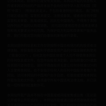
访问本网站，即视作已接受有关条款。本网站所载的信息和文
在作出投资前取得所有主管政府机关的一切所需政府批准、
件或本网站列出的产品并未且不会向任何中华人民共和国（简
文、核实、许可证或注册（如有）。
称“中国”）（根据此处定义，不包括香港特别行政区、澳门特别
行政区或台湾）监管机关提交、注册或备案，或者由任何中国
监管机关审查、批准或核实。因此在中国境内，不得用于本网
浏览和接受本法律信息的中国用户，即被视作已向骏利亨德
站所列出产品的认购或销售。 对内容的使用应符合适用法律法
投资提供陈述及同意下列声明：
规和有关要求允许的范围。为保护双方利益和改善客户服务品
质，我们可能对您向我们办事处的来电进行录音。
“本人获得雇主（一家核准银行QDII）正式授权可以浏览本网
本网站提供的信息和文件仅供按照中国合格境内机构投资者法
律体制，并获准购买骏利亨德森投资产品的中国金融机构使用
站的信息和/或文件，我们过去以至将来仍将遵守适用于该核
（“核准QDII”）。任何其他中国实体或个人均不得使用本网站
准银行QDII的所有中国法律法规以使用有关信息和文件。如
的任何信息或文件。在您作出投资决定前，应向核准QDII或其
第三方就本人使用本网站向骏利亨德森投资提出索偿，我们
投资顾问咨询意见。骏利亨德森投资无意让任何非核准QDII的
意全数赔偿骏利亨德森投资的所有损害（包括任何合理的律
人士使用本网站，也不会指示任何人向任何中国投资者推介本
费用）。
网站。访问本网站的中国用户出于自愿，在查阅或使用本网站
所载信息和文件前，必须遵守所有中国适用法律法规，并已获
取一切所需的批准和许可。
本人的雇主（一家核准银行QDII）在作出投资前已取得所有
管中国监管机关的一切适用政府批准、批文、核实、许可证
本网站所载产品并不拟在中国直接或间接发售或出售（无论是
注册（如有），并已经及将继续遵守有关投资于本网站列出
公开或非公开形式的）。本网站所载或通过提述而收纳其中而
关于本网站列出产品的信息和文件，并不构成在中国境内产品
品的所有中国适用法律法规。”