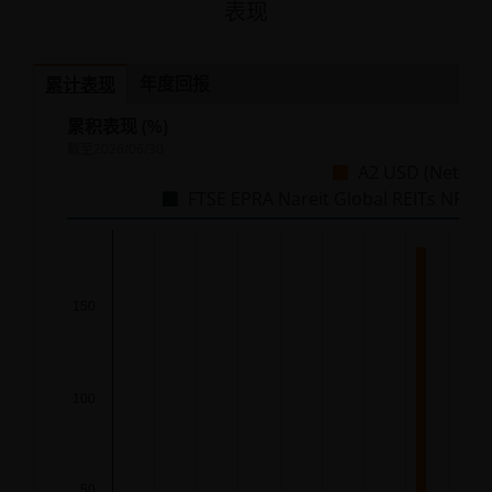
表现
年度回报
累计表现
累积表现 (%)
截至
2026/06/30
A2 USD (Net)
FTSE EPRA Nareit Global REITs NR
Chart
Bar chart with 2 data series.
150
The chart has 1 X axis displaying categories.
The chart has 1 Y axis displaying %. Data ranges from
100
50