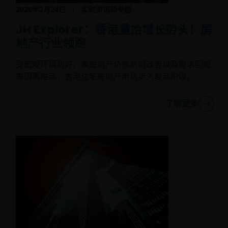
2026年2月24日
实时资讯和专题
一些子基金投资于股票，须承受证券价值波动的股本证券风
险 。
JH Explorer：香港重拾增长势头！房
地产行业领跑
一些子基金投资于债券或其他债务证券，须承受信贷，利
率、信贷评级、场外交易市场及降级风险。
受宏观环境利好、家庭资产负债状况改善以及需求回暖
投资子基金涉及一般投资、货币、人民币货币及兑换、流动
等因素推动，香港住宅房地产市场步入复苏阶段。
性、对冲、市场、经济、政治、监管、税务、有关证券借
出、有关反向回购交易、金融、利率、中小型公司相关、科
了解更多
技相关公司及基准值风险。在极端的市场环境下，阁下可能
会损失全部投资。
一些子基金可投资于房地产行业，并承受地产证券相关风
险。
一些子基金可使用金融衍生工具作投资用途、及/ 或降低风
险、缔造额外收益、及更有效率地管理子基金，并涉及对手
方、流动性、杠杆、波动性、估值、 场外交易及短仓风险，
子基金可能会蒙受全部或重大损失。
一些子基金的投资集中于于单一市场（如中国）╱地区（如
亚洲）╱行业领域（如科技、地产）╱中小型公司，或会具