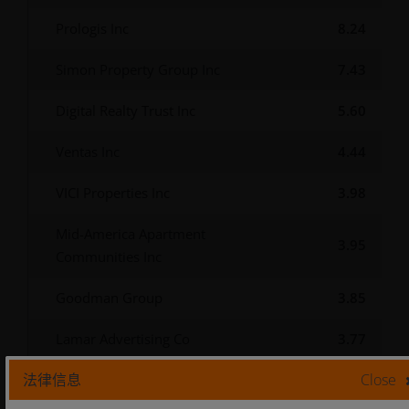
Prologis Inc
8.24
Simon Property Group Inc
7.43
Digital Realty Trust Inc
5.60
Ventas Inc
4.44
VICI Properties Inc
3.98
Mid-America Apartment
3.95
Communities Inc
Goodman Group
3.85
Lamar Advertising Co
3.77
法律信息
Close
Omega Healthcare Investors Inc
3.36