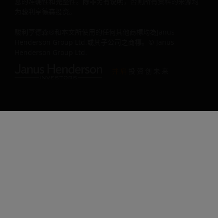
息的准确性和完整性。除非另有说明，否则所有资料的来源均
您就资料输入和输出准确性的特定需要。骏利亨德森投资不
为骏利亨德森投资。
向您或任何第三方就包括但不限于有关准确性、时效性、完
駿利亨德森®和本文所使用的任何其他商標均為Janus
性、适销性、适用于任何特定用途、不侵犯第三方权利和/或
Henderson Group Ltd.或其子公司之商標。© Janus
免受电脑病毒入侵等提供陈述，并且不会提供任何形式的明
Henderson Group Ltd.
示、暗示及法定担保。骏利亨德森投资就任何错误或遗漏所
致的后果概不负责。若您对本网站的任何部分或重要法律信
并肩
投资创未来
有所不满，您的唯一补救行动是立即停止使用本网站。
骏利亨德森投资不对本网站的持续不间断或无误运作提供陈
或担保。不得使用本网站，以致妨碍其他互联网用户、危害/
损害本网站运作、和/或影响本网站或通过本网站或相关软件
提供信息。
骏利亨德森投资保留权利更正、改善或更新本网站，并就维
或完善本网站等缘故暂停开放本网站。本网站可能出现排版
误或其他不准确之处，骏利亨德森投资不会就有关修正或更
信息负责。