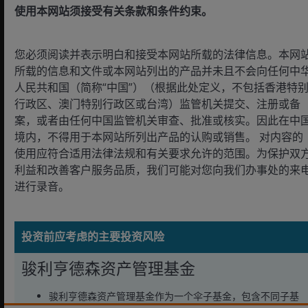
总计
52.96
使用本网站须接受有关条款和条件约束。
持股可在未有通知的情况下更改。
您必须阅读并表示明白和接受本网站所载的法律信息。本网
所载的信息和文件或本网站列出的产品并未且不会向任何中
人民共和国（简称“中国”）（根据此处定义，不包括香港特
行政区、澳门特别行政区或台湾）监管机关提交、注册或备
案，或者由任何中国监管机关审查、批准或核实。因此在中
文件
境内，不得用于本网站所列出产品的认购或销售。 对内容的
使用应符合适用法律法规和有关要求允许的范围。为保护双
利益和改善客户服务品质，我们可能对您向我们办事处的来
文件
查阅
进行录音。
Janus Henderson Capital Funds
plc - Schedule of Non-Dealing
投资前应考虑的主要投资风险
Days 2026
骏利亨德森资产管理基金
骏利亨德森环球房地产股票入息基
金 (A2 美元) - 基金月报
骏利亨德森资产管理基金作为一个伞子基金，包含不同子基