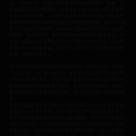
设，不构成广告，在任何司法管辖区均不构成发行、出售、认
的结果。
购或购买任何投资的要约、招揽或其中部分内容，且无意提供
有关任何投资策略、计划或产品结果的声明或担保。本网站所
载的信息来自和/或编自相信是可靠和最新的来源，骏利亨德森
骏利亨德森投资不对任何人非法向任何第三方分发本文件的
投资不就信息的准确性、有效性或完整性提供任何明示或默示
部或部分内容承担责任，也不对重组本文件所得的信息负责
的担保、保证或声明。骏利亨德森投资或其任何董事或员工对
且不对使用该等信息的结果做出任何担保。本文件并不拟表
任何人依赖此类信息而导致的任何损害不负任何责任，对此类
或暗示当前或过去的业绩是未来盈利能力或预期的指标。在
信息的任何错误或疏漏（包括但不仅限于第三方来源的错误或
制本文件时，骏利亨德森投资有合理理由依赖一切公开来源
疏漏）不负任何责任。
息的准确性和完整性。除非另有说明，否则所有资料的来源
为骏利亨德森投资。
任何非事实性质的内容都是作者的意见，而意见仅为了说明更
广泛的主题，不代表交易意图，并且随时可能由于市场或经济
环境有变而发生变化。这并不表示或暗示任何所提及的撰述/范
本网站的提供和使用
例为目前或曾经持有的投资组合。预测是无法保证的，亦无法
确保所提供的信息是完整或及时， 且不保证使用中所获得的结
本网站按照“现状”和“可供使用”的方式供您使用，一切风险由
果。
骏利亨德森投资不对任何人非法向任何第三方分发本文件的全
您自负。本网站所载信息可能随时更新，恕不另行通告。若
部或部分内容承担责任，也不对重组本文件所得的信息负责，
选择将本网站的网页加入书签以供日后使用，您同意负责检
且不对使用该等信息的结果做出任何担保。本文件并不拟表示
自上次访问本网站以来是否有做出任何此类更新。请自行确
或暗示当前或过去的业绩是未来盈利能力或预期的指标。在编
您的电脑系统符合使用本网站所需的一切相关技术规格，同
制本文件时，骏利亨德森投资有合理理由依赖一切公开来源信
采取足够措施和病毒检查（包括防毒及其他安全检查）以满