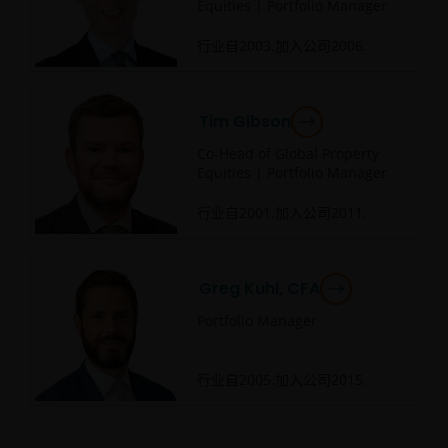
Equities | Portfolio Manager
行业自
2003
.加入公司
2006
.
Tim Gibson
Co-Head of Global Property
Equities | Portfolio Manager
行业自
2001
.加入公司
2011
.
Greg Kuhl, CFA
Portfolio Manager
行业自
2005
.加入公司
2015
.