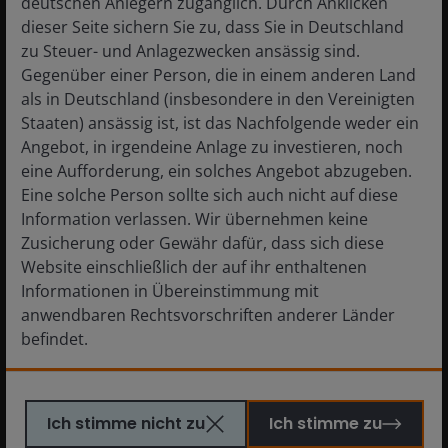
deutschen Anlegern zugänglich. Durch Anklicken
Wertpapiere und
sprechen über
dieser Seite sichern Sie zu, dass Sie in Deutschland
CLO-ETFs Portfolios
Marktchancen,
zu Steuer- und Anlagezwecken ansässig sind.
unterstützen
zentrale Treiber,
Gegenüber einer Person, die in einem anderen Land
können. John
Risiken sowie den
als in Deutschland (insbesondere in den Vereinigten
Kerschner wurde
Aufbau eines aktiven
Staaten) ansässig ist, ist das Nachfolgende weder ein
dabei von den
High Conviction
Angebot, in irgendeine Anlage zu investieren, noch
Portfoliomanagern
Portfolios.
eine Aufforderung, ein solches Angebot abzugeben.
Denis Struc und Ian
Eine solche Person sollte sich auch nicht auf diese
Bettney sowie der
Information verlassen. Wir übernehmen keine
Kundenportfoliomanagerin
Zusicherung oder Gewähr dafür, dass sich diese
Kareena Moledina
Website einschließlich der auf ihr enthaltenen
Global
Short Duration
begleitet. Sehen Sie
Informationen in Übereinstimmung mit
Technology
Fixed Income
sich hier die
anwendbaren Rechtsvorschriften anderer Länder
Leaders
Webcast
Aufzeichnung an.
befindet.
Februar 2026
Februar 2026
Webinar
Sehen Sie sich unser
Daniel Siluk, Head of
Bevor Sie fortfahren, müssen Sie zunächst die
"Global Technology
Global Short
Ich stimme nicht zu
Ich stimme zu
folgenden Hinweise lesen.
Leaders"-Webcast
Duration & Liquidity,