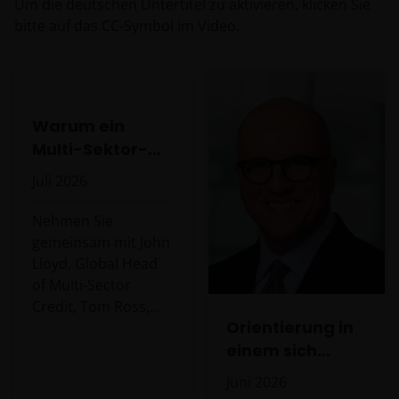
Um die deutschen Untertitel zu aktivieren, klicken Sie
bitte auf das CC-Symbol im Video.
Warum ein
Multi-Sektor-
Ansatz im
Juli 2026
aktuellen Fixed-
Income-Umfeld
Nehmen Sie
überzeugt
gemeinsam mit John
Lloyd, Global Head
of Multi-Sector
Credit, Tom Ross,
Orientierung in
Head of High Yield,
und Kareena
einem sich
Moledina, Client
wandelnden
Juni 2026
Portfoliomanager
makroökonomische