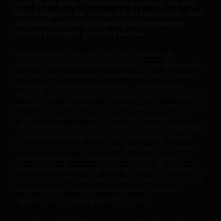
nicht für die breite Öffentlichkeit bestimmt. Der Wert
nicht garantiert werden. Die Besteuerung und
einer Anlage und der Erträge aus ihr kann steigen, aber
eventuelle Steuervorteile sind von den persönlichen
auch fallen, und die Rückzahlung des eingesetzten
Umständen des Anlegers abhängig und können sich
Kapitals kann nicht garantiert werden.
ändern, wenn sich diese Umstände oder die
gesetzlichen Rahmenbedingungen ändern. Anlagen
Herausgegeben in Europa von Janus Henderson
Investors. Janus Henderson Investors ist der Name, unter
in Fremdwährungen können zudem
dem Anlageprodukte und -dienstleistungen von
Janus
Währungsschwankungen unterliegen.
Henderson Investors International Limited (Reg.-Nr.
3594615), Janus Henderson Investors UK Limited (Reg.-Nr.
906355), Janus Henderson Fund Management UK Limited
Sofern Sie Zweifel über die Bedeutung der
(Reg.-Nr. 2678531), Tabula Investment Management
Informationen, die auf dieser Website zur Verfügung
Limited (eingetragene Nr. 11286661), (jeweils eingetragen
gestellt werden, haben, ziehen Sie bitte Ihren
in England und Wales unter 201 Bishopsgate, London
Finanzberater oder sonstigen professionellen
EC2M 3AE und beaufsichtigt von der Financial Conduct
Berater zu Rate.
Authority)
und Janus Henderson Investors Europe S.A.
(Registrierungsnummer B22848 mit Sitz in 78, Avenue de
la Liberté, L-1930 Luxemburg, Luxemburg, und durch die
Soweit nicht anders angegeben, dürfen die
Commission de Surveillance du Secteur Financier
Informationen auf dieser Website nicht, auch nicht
reguliert) zur Verfügung gestellt werden.
auszugsweise, kopiert, verarbeitet oder
Zum Schutz aller Beteiligten, zur Verbesserung des