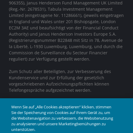
906355), Janus Henderson Fund Management UK Limited
(Reg.-Nr. 2678531), Tabula Investment Management
Limited (eingetragene Nr. 11286661), (jeweils eingetragen
in England und Wales unter 201 Bishopsgate, London
EC2M 3AE und beaufsichtigt von der Financial Conduct
Authority)
und Janus Henderson Investors Europe S.A.
(Registrierungsnummer B22848 mit Sitz in 78, Avenue de
la Liberté, L-1930 Luxemburg, Luxemburg, und durch die
Commission de Surveillance du Secteur Financier
reguliert) zur Verfügung gestellt werden.
Zum Schutz aller Beteiligten, zur Verbesserung des
Kundenservice und zur Erfüllung der gesetzlich
vorgeschriebenen Aufzeichnungspflichten können
Telefongespräche aufgezeichnet werden.
Janus Henderson® und alle anderen hierin
Wenn Sie auf „Alle Cookies akzeptieren“ klicken, stimmen
verwendeten Marken sind Marken der Janus Henderson
Sie der Speicherung von Cookies auf Ihrem Gerät zu, um
Group Ltd. oder einer ihrer Tochtergesellschaften. ©
die Websitenavigation zu verbessern, die Websitenutzung
Janus Henderson Group Ltd.
zu analysieren und unsere Marketingbemühungen zu
unterstützen.
GEMEINSAM
IN