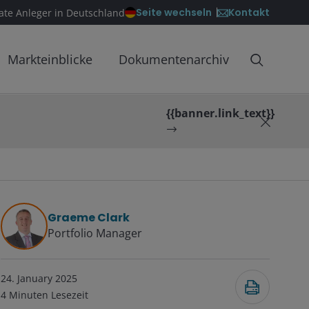
Kontakt
Seite wechseln
vate Anleger in Deutschland
Markteinblicke
Dokumentenarchiv
{{banner.link_text}}
Graeme Clark
Portfolio Manager
24. January 2025
4
Minuten Lesezeit