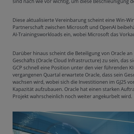
sind nach wie vor wichtig, um diese Beschleunigung 
Diese aktualisierte Vereinbarung scheint eine Win-Win
Partnerschaft zwischen Microsoft und OpenAI beibehält
AI-Trainingsworkloads ein, wobei Microsoft das Vorka
Darüber hinaus scheint die Beteiligung von Oracle an
Geschäfts (Oracle Cloud Infrastructure) zu sein, da
GCP schnell eine Position unter den vier führenden KI
vergangenen Quartal erwartete Oracle, dass sein Gesc
wachsen wird, wobei sich die Investitionen im GJ25 v
Kapazität aufzubauen. Oracle hat einen starken Auftra
Projekt wahrscheinlich noch weiter angekurbelt wird.