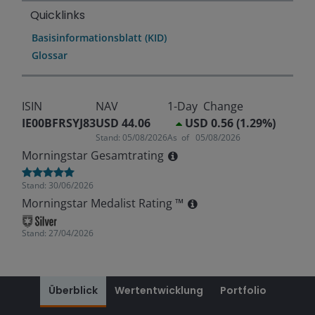
Quicklinks
Basisinformationsblatt (KID)
Glossar
ISIN
NAV
1-Day Change
IE00BFRSYJ83
USD 44.06
USD 0.56 (1.29%)
Stand:
05/08/2026
As of
05/08/2026
Morningstar Gesamtrating
Stand:
30/06/2026
Morningstar Medalist Rating ™
Stand:
27/04/2026
Überblick
Wertentwicklung
Portfolio