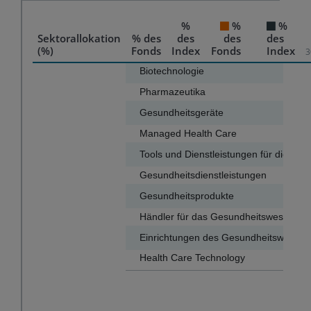
%
%
%
Sektorallokation
% des
des
des
des
(%)
Fonds
Index
Fonds
Index
3
Chart
Biotechnologie
36.9
Pharmazeutika
32.6
Bar chart with 2 data series.
Gesundheitsgeräte
11.4
The chart has 1 X axis displaying categories.
Managed Health Care
6.2
The chart has 1 Y axis displaying values. Data ranges f
Tools und Dienstleistungen für die Life
Gesundheitsdienstleistungen
2.0
Gesundheitsprodukte
1.9
Händler für das Gesundheitswesen
Einrichtungen des Gesundheitswesens
Health Care Technology
0.3
End of interactive chart.