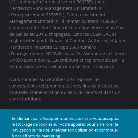
UK Limited (n° d’enregistrement 906355), Janus
Henderson Fund Management UK Limited (n°
d’enregistrement 2678531), Tabula Investment
Management Limited (n° d'immatriculation 11286661),
(chaque entité étant domiciliée en Angleterre et au Pays
de Galles au 201 Bishopsgate, Londres EC2M 3AE et
réglementée par la Financial Conduct Authority) et Janus
Henderson Investors Europe S.A. (numéro
d'enregistrement B22848 sis au 78, Avenue de la Liberté,
L-1930 Luxembourg, Luxembourg et réglementée par la
Commission de Surveillance du Secteur Financier).
Nous sommes susceptibles d’enregistrer les
conversations téléphoniques à des fins de protection
mutuelle, d’amélioration du service clients et dans un
cadre juridique.
Janus Henderson® et toutes les autres marques
déposées utilisées dans le présent document sont des
En cliquant sur « Accepter tous les cookies », vous acceptez
le stockage de cookies sur votre appareil pour améliorer la
marques déposées de Janus Henderson Group Ltd. ou
navigation sur le site, analyser son utilisation et contribuer
de l'une de ses filiales. © Janus Henderson Group Ltd.
à nos efforts de marketing.