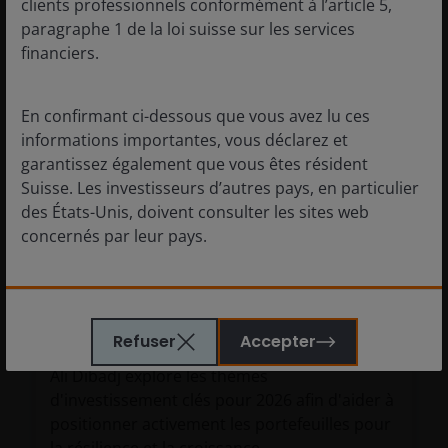
clients professionnels conformément à l’article 5,
paragraphe 1 de la loi suisse sur les services
financiers.
En confirmant ci-dessous que vous avez lu ces
informations importantes, vous déclarez et
garantissez également que vous êtes résident
2 décembre 2025
Caractéristiques et perspectives
Suisse. Les investisseurs d’autres pays, en particulier
des États-Unis, doivent consulter les sites web
Facteurs macroéconomiques : les
concernés par leur pays.
principales tendances façonneront
l'investissement en 2026
Aucun des éléments de ce site Internet ne constitue
Ali Dibadj
ou ne doit être interprété comme un conseil. Il ne
Refuser
Accepter
s’agit pas d’une recommandation de vente ou
d’achat d’un quelconque investissement. Il ne fait
Ali Dibadj explore les thèmes
pas partie d’un éventuel contrat de vente ou d’achat
d'investissement clés pour 2026 afin d'aider à
d’un quelconque investissement. Ce site peut
positionner activement les portefeuilles pour
contenir de la publicité.
la résilience et la croissance.