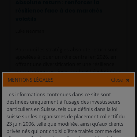
Absolute return : renforcer la
résilience face à des marchés
volatils
Luke Newman
Pourquoi les stratégies absolute return sont
appelées à jouer un rôle central en 2026, en
offrant une diversification et une résilience
pour compenser l'incertitude et l'évolution de
la dynamique de marché.
MENTIONS LÉGALES
Close
4
minutes de lecture
Les informations contenues dans ce site sont
destinées uniquement à l’usage des investisseurs
particuliers en Suisse, tels que définis dans la loi
suisse sur les organismes de placement collectif du
23 juin 2006, telle que modifiée, ainsi qu’aux clients
privés nés qui ont choisi d’être traités comme des