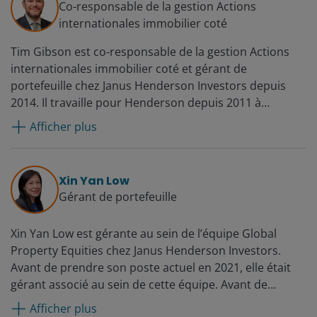
Co-responsable de la gestion Actions
internationales immobilier coté
Tim Gibson est co-responsable de la gestion Actions
internationales immobilier coté et gérant de
portefeuille chez Janus Henderson Investors depuis
2014. Il travaille pour Henderson depuis 2011 à
Singapour. Avant de rejoindre Henderson, Tim
Afficher plus
occupait le poste de gérant européen chez AMP Capital
Brookfield, chargé de la construction de portefeuille et
de la gestion d’un fonds immobilier indirect.
Xin Yan Low
Auparavant, il a été analyste pour Morgan Stanley au
Gérant de portefeuille
sein de l’équipe d’investissement dédiée au marché
immobilier européen à Londres et Amsterdam. Sa
Xin Yan Low est gérante au sein de l’équipe Global
mission consistait à fournir des recommandations sur
Property Equities chez Janus Henderson Investors.
les sociétés immobilières britanniques et
Avant de prendre son poste actuel en 2021, elle était
européennes.
gérant associé au sein de cette équipe. Avant de
rejoindre Henderson en tant qu’analyste en 2014, Xin
Afficher plus