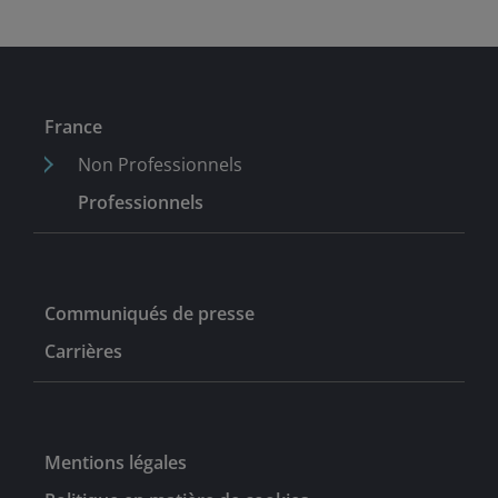
Yan a travaillé pendant sept ans pour Bank of America
Merrill Lynch en qualité d’analyste actions, en charge
des actions immobilières de Singapour et d’Indonésie.
Elle a débuté sa carrière en 2005 en tant que
consultante en management pour Monitor Group.
France
Non Professionnels
Professionnels
Communiqués de presse
Carrières
Mentions légales