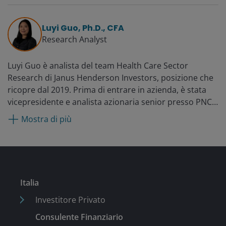
occupato dell’Healthcare and Life Sciences Fund. Prima
di allora, dal 2014 ha lavorato come analista presso RA
Luyi Guo, Ph.D., CFA
Capital Management, un hedge fund long/short
Research Analyst
incentrato sulle biotecnologie.
Luyi Guo è analista del team Health Care Sector
Research di Janus Henderson Investors, posizione che
ricopre dal 2019. Prima di entrare in azienda, è stata
vicepresidente e analista azionaria senior presso PNC
Capital Advisors, dal 2015. Dal 2011 ha ricoperto ruoli
Mostra di più
di marketing nelle divisioni di oncologia di Novartis e
del suo predecessore GlaxoSmithKline, e dal 2009 è
stata vicepresidente aggiunto del Corporate Banking
per il settore sanitario presso PNC Financial Services
Group. La dottoressa Guo ha iniziato la sua carriera
Italia
professionale come chimico medicinale nel 2002, nel
settore delle biotecnologie.
Investitore Privato
Consulente Finanziario