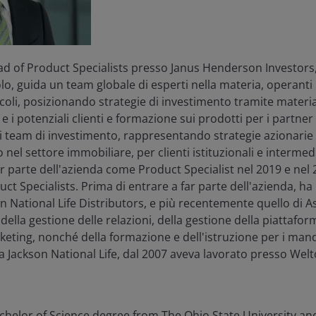
 of Product Specialists presso Janus Henderson Investors,
lo, guida un team globale di esperti nella materia, operanti i
eicoli, posizionando strategie di investimento tramite materi
i e i potenziali clienti e formazione sui prodotti per i partner
 i team di investimento, rappresentando strategie azionari
 nel settore immobiliare, per clienti istituzionali e intermedi
r parte dell'azienda come Product Specialist nel 2019 e nel
t Specialists. Prima di entrare a far parte dell'azienda, ha 
n National Life Distributors, e più recentemente quello di A
ella gestione delle relazioni, della gestione della piattafor
rketing, nonché della formazione e dell'istruzione per i man
a Jackson National Life, dal 2007 aveva lavorato presso Wel
chelor of Science degree from The Ohio State University a