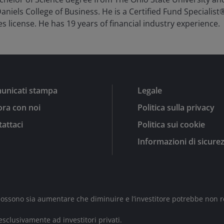
aniels College of Business. He is a Certified Fund Specialist
es license. He has
19
years of financial industry experience.
unicati stampa
Legale
ra con noi
Politica sulla privacy
attaci
Politica sui cookie
Informazioni di sicure
 possono sia aumentare che diminuire e l’investitore potrebbe non r
sclusivamente ad investitori privati.