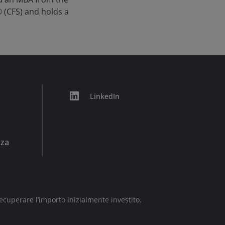
® (CFS) and holds a
LinkedIn
zza
ecuperare l’importo inizialmente investito.