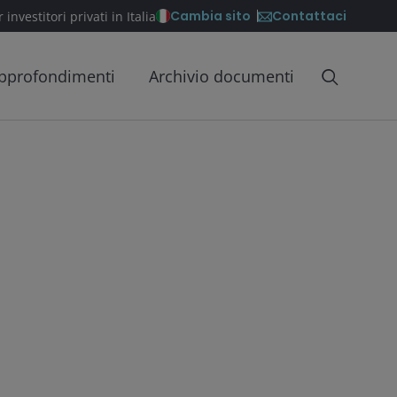
Contattaci
Cambia sito
 investitori privati in Italia
pprofondimenti
Archivio documenti