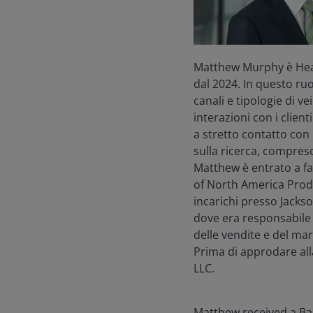
Matthew Murphy è Head
dal 2024. In questo ruo
canali e tipologie di v
interazioni con i client
a stretto contatto con
sulla ricerca, compreso
Matthew è entrato a fa
of North America Produc
incarichi presso Jackso
dove era responsabile d
delle vendite e del ma
Prima di approdare all
LLC.
Matthew received a Ba