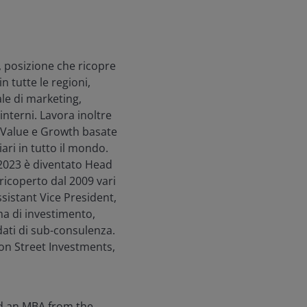
 posizione che ricopre
n tutte le regioni,
ale di marketing,
 interni. Lavora inoltre
e Value e Growth basate
ari in tutto il mondo.
 2023 è diventato Head
ricoperto dal 2009 vari
ssistant Vice President,
ma di investimento,
dati di sub-consulenza.
ton Street Investments,
nd an MBA from the