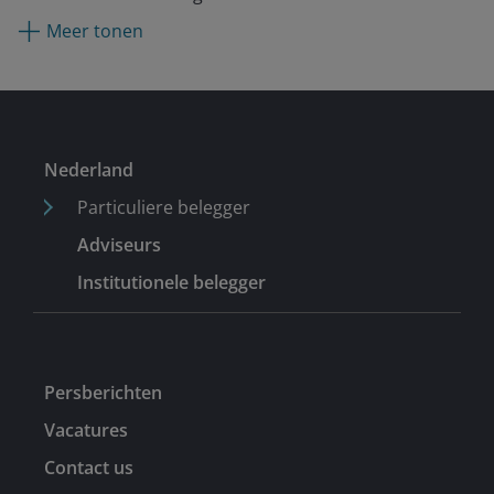
aandelenbeleggingen. Eerder deed hij ervaring op bij
Meer tonen
Regatta Clothing in Xiamen (China) en liep hij twee
maanden stage bij Lazard Asset Management.
Nederland
Particuliere belegger
Adviseurs
Institutionele belegger
Persberichten
Vacatures
Contact us