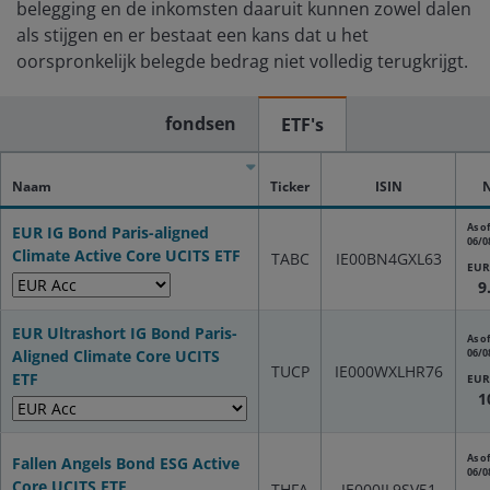
belegging en de inkomsten daaruit kunnen zowel dalen
als stijgen en er bestaat een kans dat u het
oorspronkelijk belegde bedrag niet volledig terugkrijgt.
fondsen
ETF's
Naam
Ticker
ISIN
As of
EUR IG Bond Paris-aligned
06/0
Climate Active Core UCITS ETF
TABC
IE00BN4GXL63
EUR
9
EUR Ultrashort IG Bond Paris-
As of
Aligned Climate Core UCITS
06/0
TUCP
IE000WXLHR76
ETF
EUR
1
As of
Fallen Angels Bond ESG Active
06/0
Core UCITS ETF
THFA
IE000JL9SV51