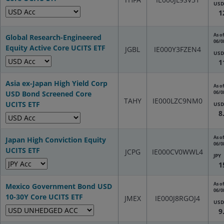
USD
1
As of
Global Research-Engineered
06/0
Equity Active Core UCITS ETF
JGBL
IE000Y3FZEN4
USD
1
Asia ex-Japan High Yield Corp
As of
USD Bond Screened Core
06/0
TAHY
IE000LZC9NM0
UCITS ETF
USD
8
As of
Japan High Conviction Equity
06/0
UCITS ETF
JCPG
IE000CV0WWL4
JPY
1
As of
Mexico Government Bond USD
06/0
10-30Y Core UCITS ETF
JMEX
IE000J8RGOJ4
USD
9