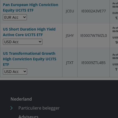
As of
Pan European High Conviction
06/0
Equity UCITS ETF
JCEU
IE0002A3VE77
EUR
1
As of
US Short Duration High Yield
06/0
Active Core UCITS ETF
JSHY
IE0007W7MZL0
USD
1
US Transformational Growth
As of
High Conviction Equity UCITS
06/0
JTXT
IE0009ZTL4B5
ETF
USD
1
Nederland
Particuliere belegger
Adviseurs