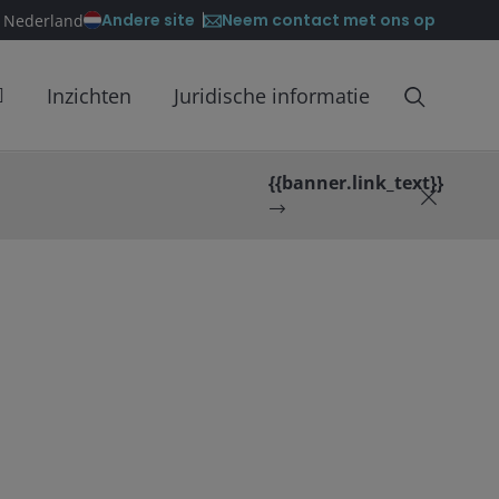
Neem contact met ons op
Andere site
n Nederland
Inzichten
Juridische informatie
{{banner.link_text}}