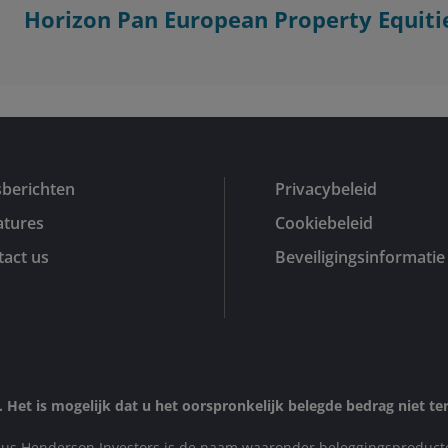
Horizon Pan European Property Equiti
sberichten
Privacybeleid
atures
Cookiebeleid
act us
Beveiligingsinformatie
 Het is mogelijk dat u het oorspronkelijk belegde bedrag niet ter
anus Henderson Investors is de naam waaronder beleggingsproduc