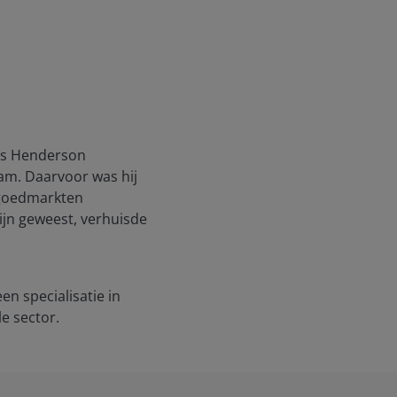
nus Henderson
wam. Daarvoor was hij
stgoedmarkten
ijn geweest, verhuisde
en specialisatie in
le sector.