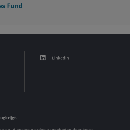
es Fund
LinkedIn
ugkrijgt.
ten en -diensten worden aangeboden door Janus