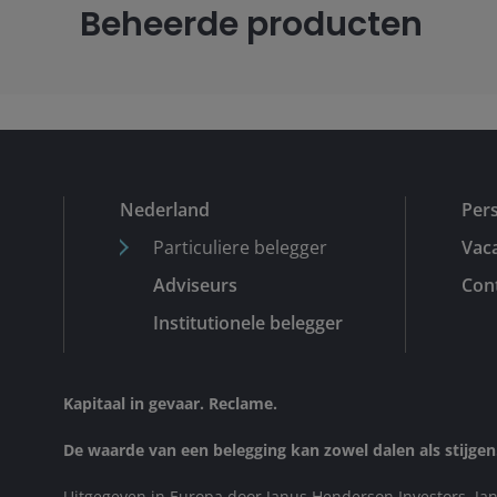
Beheerde producten
Nederland
Per
Particuliere belegger
Vac
Adviseurs
Cont
Institutionele belegger
Kapitaal in gevaar. Reclame.
De waarde van een belegging kan zowel dalen als stijgen.
Uitgegeven in Europa door Janus Henderson Investors. J