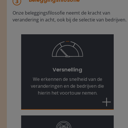
Onze beleggingsfilosofie neemt de kracht van
verandering in acht, ook bij de selectie van bedrijven.
De veranderingen vinden sneller
plaats dan ooit. Wij stellen vast welke
bedrijven zich dynamisch
Versnelling
positioneren als de winnaars van
We erkennen de snelheid van de
morgen.
veranderingen en de bedrijven die
hierin het voortouw nemen.
We zoeken bedrijven die innovatieve