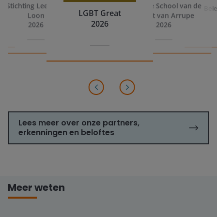
Stichting Leefbaar
De Hoge School van de
Bele
LGBT Great
Loon
Jezuïet van Arrupe
2026
2026
2026
Lees meer over onze partners,
erkenningen en beloftes
Meer weten