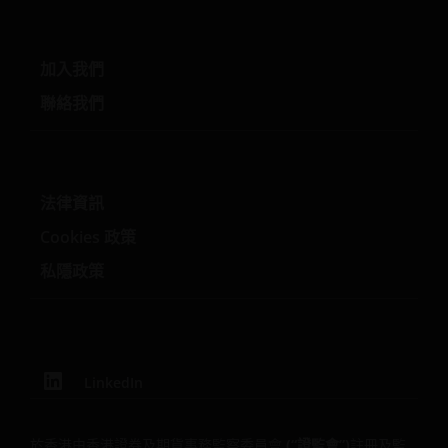
一些子基金投資於債券或其他債務證券，須承受信貸，
利率、信貸評級、場外交易市場及降級風險。
加入我們
投資子基金涉及一般投資、貨幣、人民幣貨幣及兌換、
聯絡我們
流動性、對沖、市場、經濟、政治、監管、稅務、有關
證券借出、有關反向回購交易、金融、利率、中小型公
司相關、科技相關公司及基準值風險。在極端的市場環
境下，閣下可能會損失全部投資。
法律資訊
一些子基金可投資於房地產行業，並承受地產證券相關
風險。
Cookies 政策
一些子基金可使用金融衍生工具作投資用途、及/ 或降低
私隱政策
風險、締造額外收益、及更有效率地管理子基金， 並涉
及對手方、流動性、槓桿、波動性、估值、 場外交易及
短倉風險，子基金可能會蒙受全部或重大損失。
一些子基金的投資集中於於單一市場（如中國）╱地區
LinkedIn
（如亞洲）╱行業領域（如科技、地產）╱中小型公
司，或會具較高波動性。
一些子基金可投資於新興市場、中國A股/中國A股連接產
於香港由香港證券及期貨事務監察委員會
(“證監會”)
註冊及監