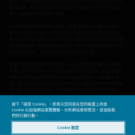
約及利率風險，子基金可能蒙受全部或重大損失。
廣告、投資建議或證券買賣要約或建議，以及沒有意圖為任何
投資策略、程序或產品的結果提供代表或保證。投資涉及風
一些子基金的投資集中於單一市場（如美國）╱行業領
險，往績並非未來表現之保證。
域（如科技、地產）╱工具 (如低於投資級別或未評級美
國債券╱優先股）╱中小型公司，或會具較高波動性。
任何非事實本質為作者的意見，意見僅就廣泛主題加以闡述，
並非交易意圖之指示，且隨時因市場或經濟面的改變而有變
一些子基金投資於從事或涉及地產業的公司，須承受地
動。這並不表示或暗示任何所提及的撰述/範例為目前或曾經持
產投資信託基金及地產相關公司的風險。
有的投資組合。預測是無法保證的，亦無法確保所提供的信息
是完整或及時， 且不保證使用中所獲得的結果。
一些子基金可投資於發展中市場並涉及較高風險。
一些子基金可酌情決定(i)從子基金的資本中支付股息，
駿利亨德森投資就本文件全部、部分或轉載資料違法分發予任
及╱或 (ii)從收益總額中支付股息，同時從子基金的資本
何第三者概不負責，且不擔保使用該資料之結果。它並不表示
中扣除所有或部份費用及開支，導致可供子基金支付股
或暗示現時或過去的結果代表未來盈利或預期。在擬備本文
息的可分派收益增加，故子基金實際上可從資本中支付
時，駿利亨德森投資合理地相信所有以公眾來源的資料為準確
股息。此可能導致子基金的每股資產淨值即時減少，並
及完整。除非另有說明，所有數據資料均源自駿利亨德森投
相等於從投資者的原本投資或該原本投資應佔的任何資
資。
本增益中退回或提取部份款項。
按下「接受 Cookie」，即表示您同意在您的裝置上存放
駿利亨德森®和本文所使用的任何其他商標均為Janus
Cookie 以加強網站瀏覽體驗、分析網站使用情況，並協助我
投資者不應只根據本文件而作出投資決定，並應細閱有
Henderson Group Ltd.或其子公司之商標。© Janus
們的行銷行動。
關的發售文件以理解更詳細的投資風險。
Henderson Group Ltd.
Cookie 設定
並肩
投資創未來