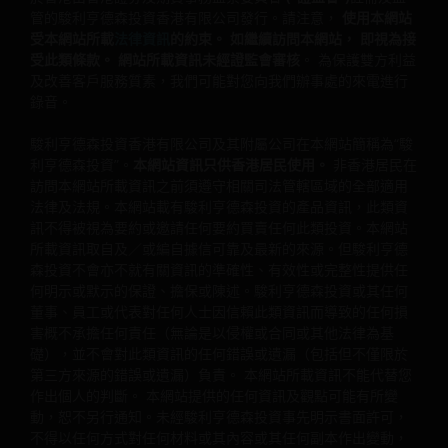
品，可能具較高波動性，並承受投資中國證券及滬港通/
管的駿利亨德森投資香港有限公司發行。請注意，
使用本網站
深港通的風險。
受本網站所載
法律資訊
的約束。 如繼續訪問本網站， 即視為接
受此類條款。 網站所載資訊未經證監會審核
。 為保護雙方利益
一些子基金可能承受各種有關可持續投資策略風險: 集
及改善客戶服務質素，我們可能對您向我們辦事處的來電進行
中、投資挑選的主觀判斷、排除、依賴企業數據及第三
錄音。
方資料、投資性質的改變風險。
駿利亨德森投資香港有限公司及其附屬公司在本網站簡稱為“駿
一些子基金可能投資於歐元區, 或會蒙受歐元區風險。
利亨德森投資”。
本網站資訊只供香港居民使用。
非香港居民在
訪問本網站所載資訊之前須遵守相關司法管轄區域的全部適用
就一些子基金的股份類別而言，董事可酌情從（i）總投
法律及法規。本網站載有駿利亨德森投資的產品資訊，此類資
資收入、已變現及未變現資本收益淨額中支付股息，同
訊不得被視為要約或邀請任何要約買賣任何此類投資。本網站
時從資本中⽀付全部或部分費用及支出，致使供支付股
所載資訊取自及／或編自據信可靠及最新的來源。但駿利亨德
息的可供分派收入增加，因此子基金可實際地從資本中
森投資不會亦不就有關資訊的準確性、有效性或完整性提供任
支付股息; 及（ii）某些股份類別也可從原有資本支付股
何明示或默示的保證、擔保或陳述。駿利亨德森投資或其任何
息。這相當於退回或提取投資者部分的原有投資額或該
董事、員工或代表對任何人士因信賴此類資訊而導致的任何損
原有投資額應佔的任何資本收益，並可能會導致本基金
害概不承擔任何責任（無論是以侵權或合同或其他法律為基
每股資產淨值即時減少。
礎），並不會對此類資訊的任何錯誤或遺漏（包括但不僅限於
一些子基金可能徵收業績表現費。即使投資資本虧損，
第三方來源的錯誤或遺漏）負責。 本網站所載資訊不能代替您
投資者也可能需要支付此費用。
作出個人的判斷。 本網站提供的任何資訊及觀點可能有所變
動，恕不另行通知。未經駿利亨德森投資事先明示書面許可，
投資者不應只根據本文件而作出投資決定，並應細閱有
不得以任何方式對任何材料或其內容或其任何副本作出變動，