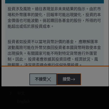
與我們並肩投資
投資涉及風險。過往表現並非未來結果的指示。由於市
駿利亨德森將人才和創意匯聚在一起，以締造
場和外幣匯率的變化，回報率可能出現變化，投資的本
創新的投資解決方案，在資產管理方面擁有逾
金價值也可能波動。倘若贖回各基金的股份，所得的可
90年的經驗。
能超出或低於原投資成本。
投資者如投資不以當地貨幣計價的基金， 應瞭解匯率
了解更多
波動風險可能在外幣兌換回投資者本國貨幣時致使本金
出現損失。有關國家可能不時對特定貨幣進行外匯管
制。因此， 投資者應依據其投資目標、經濟狀況、風
險範圍， 決定是否適合進行任何外幣投資。
不接受
接受
駿利亨德森遠見基金
香港
駿利亨德森遠見基金作為一個傘子基金，包含不同子基
中文
金，主要投資於股票，而各項投資均具不同風險範圍。
English
一些子基金投資於股票，須承受證券價值波動的股本證
券風險。