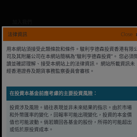
加入我們
聯絡我們
法律資訊
Close
用本網站須接受此類條款和條件。駿利亨德森投資香港有限
司及其附屬公司在本網站簡稱為“駿利亨德森投資”。 您必須
法律資訊
讀並確認理解、接受本網站上的法律資訊。 網站所載資訊未
經香港證券及期貨事務監察委員會審核。
Cookies 政策
私隱政策
在投資本基金前應考慮的主要投資風險：
投資涉及風險。過往表現並非未來結果的指示。由於市場
和外幣匯率的變化，回報率可能出現變化，投資的本金價
LinkedIn
值也可能波動。倘若贖回各基金的股份，所得的可能超出
或低於原投資成本。
於香港由香港證券及期貨事務監察委員會
(“證監會”)
註冊及監