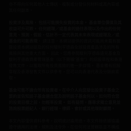
亦不得向任何其他人士傳送、複製或分發任何材料或其內容或
技相關公司及基準值風險。在極端的市場環境下，閣下可能
其任何副本。
會損失全部投資。
投資涉及風險， 包括可能損失投資的本金。 基金單位價值及其
一些子基金可投資於房地產行業，並承受地產證券相關風
收益可升可跌。 任何經理／或基金的過往表現以及作出的任何
險。
意見、預測、假設、估計不一定代表其未來表現或經理及／或
一些子基金可使用金融衍生工具作投資用途、及/ 或降低風
基金的可能表現
。 請注意，本網站提供的資訊可能尚未載有披
險、締造額外收益、及更有效率地管理子基金， 並涉及對手
露投資本網站提及的任何駿利亨德森全球投資產品涉及的所有
方、流動性、槓桿、波動性、估值、 場外交易及短倉風險，
風險與其他重大方面， 因此，您應參閱駿利亨德森遠見基金及
子基金可能會蒙受全部或重大損失。
駿利亨德森資產管理基金（以下簡稱“基金”）的招股章程和香港
發售文件，以獲取所有投資風險的進一步詳情。 基金備有招股
一些子基金的投資集中於於單一市場（如中國）╱地區（如
章程及香港發售文件以供參考，您可以向香港代表及分銷商索
亞洲）╱行業領域（如科技、地產）╱中小型公司，或會具
取。
較高波動性。
基金可能不適合所有投資者。在中介人向您發出投資子基金之
一些子基金可投資於新興市場、中國A股/中國A股連接產品，
要約並告知該子基金適合您及說明該子基金何以、如何符合您
可能具較高波動性，並承受投資中國證券及滬港通/深港通的
的投資目標之前，勿輕率投資。 如有疑問，應尋求獨立意見並
風險。
諮詢股票經紀人、銀行經理、律師、會計或其他理財顧問。
一些子基金可能承受各種有關可持續投資策略風險: 集中、投
資挑選的主觀判斷、排除、依賴企業數據及第三方資料、投
本文內容僅供資料參考，說明或討論用途。本文件除依據協議
資性質的改變風險。
遵守適用的法律、規則及法令外，在任何司法管轄區並不構成