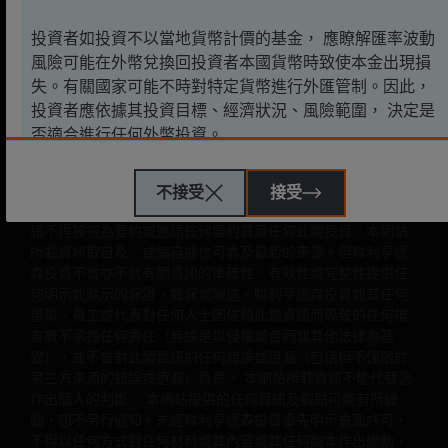
管的駿利亨德森投資香港有限公司發行。請注意，
使用本網站
投資者如投資不以當地貨幣計價的基金， 應瞭解匯率波動
受本網站所載
法律資訊
的約束。 如繼續訪問本網站， 即視為接
風險可能在外幣兌換回投資者本國貨幣時致使本金出現損
受此類條款。 網站所載資訊未經證監會審核
。 為保護雙方利益
及改善客戶服務質素，我們可能對您向我們辦事處的來電進行
失。有關國家可能不時對特定貨幣進行外匯管制。因此，
錄音。
投資者應依據其投資目標、經濟狀況、風險範圍， 決定是
否適合進行任何外幣投資。
駿利亨德森投資香港有限公司及其附屬公司在本網站簡稱為“駿
利亨德森投資”。
本網站資訊只供香港居民使用。
非香港居民在
訪問本網站所載資訊之前須遵守相關司法管轄區域的全部適用
不接受
接受
駿利亨德森遠見基金
法律及法規。本網站載有駿利亨德森投資的產品資訊，此類資
訊不得被視為要約或邀請任何要約買賣任何此類投資。本網站
駿利亨德森遠見基金作為一個傘子基金，包含不同子基金，
所載資訊取自及／或編自據信可靠及最新的來源。但駿利亨德
主要投資於股票，而各項投資均具不同風險範圍。
森投資不會亦不就有關資訊的準確性、有效性或完整性提供任
一些子基金投資於股票，須承受證券價值波動的股本證券風
何明示或默示的保證、擔保或陳述。駿利亨德森投資或其任何
險。
董事、員工或代表對任何人士因信賴此類資訊而導致的任何損
害概不承擔任何責任（無論是以侵權或合同或其他法律為基
一些子基金投資於債券或其他債務證券，須承受信貸，利
礎），並不會對此類資訊的任何錯誤或遺漏（包括但不僅限於
率、信貸評級、場外交易市場及降級風險。
第三方來源的錯誤或遺漏）負責。 本網站所載資訊不能代替您
作出個人的判斷。 本網站提供的任何資訊及觀點可能有所變
投資子基金涉及一般投資、貨幣、人民幣貨幣及兌換、流動
動，恕不另行通知。未經駿利亨德森投資事先明示書面許可，
性、對沖、市場、經濟、政治、監管、稅務、有關證券借
不得以任何方式對任何材料或其內容或其任何副本作出變動，
出、有關反向回購交易、金融、利率、中小型公司相關、科