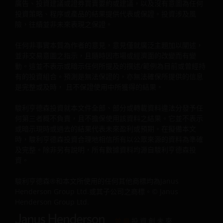
廣告、投資建議或證券買賣要約或建議，以及沒有意圖為任何
一些子基金可能投資於歐元區, 或會蒙受歐元區風險。
投資策略、程序或產品的結果提供代表或保證。投資涉及風
險，往績並非未來表現之保證。
就一些子基金的股份類別而言，董事可酌情從（i）總投資收
入、已變現及未變現資本收益淨額中支付股息，同時從資本
任何非事實本質為作者的意見，意見僅就廣泛主題加以闡述，
中⽀付全部或部分費用及支出，致使供支付股息的可供分派
並非交易意圖之指示，且隨時因市場或經濟面的改變而有變
收入增加，因此子基金可實際地從資本中支付股息; 及（ii）
動。這並不表示或暗示任何所提及的撰述/範例為目前或曾經持
某些股份類別也可從原有資本支付股息。這相當於退回或提
有的投資組合。預測是無法保證的，亦無法確保所提供的信息
取投資者部分的原有投資額或該原有投資額應佔的任何資本
是完整或及時， 且不保證使用中所獲得的結果。
收益，並可能會導致本基金每股資產淨值即時減少。
駿利亨德森投資就本文件全部、部分或轉載資料違法分發予任
一些子基金可能徵收業績表現費。即使投資資本虧損，投資
何第三者概不負責，且不擔保使用該資料之結果。它並不表示
者也可能需要支付此費用。
或暗示現時或過去的結果代表未來盈利或預期。在擬備本文
投資者不應只根據本文件而作出投資決定，並應細閱有關的
時，駿利亨德森投資合理地相信所有以公眾來源的資料為準確
發售文件以理解更詳細的投資風險。
及完整。除非另有說明，所有數據資料均源自駿利亨德森投
資。
駿利亨德森資產管理基金
駿利亨德森®和本文所使用的任何其他商標均為Janus
駿利亨德森遠見基金作為一個傘子基金，包含不同子基金，
Henderson Group Ltd.或其子公司之商標。© Janus
主要投資於股票，而各項投資均具不同風險範圍 。
Henderson Group Ltd.
一些子基金投資於股票，須承受證券價值波動的股本證券風
並肩
投資創未來