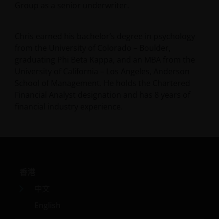
Group as a senior underwriter.
Chris earned his bachelor’s degree in psychology
from the University of Colorado – Boulder,
graduating Phi Beta Kappa, and an MBA from the
University of California – Los Angeles, Anderson
School of Management. He holds the Chartered
Financial Analyst designation and has
8
years of
financial industry experience.
香港
中文
English