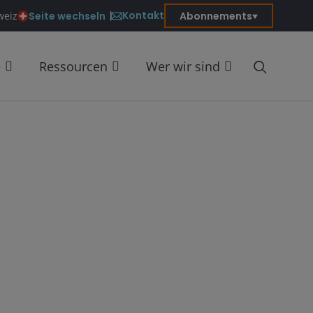
Kontakt
Seite wechseln
Abonnements
weiz
e
Ressourcen
Wer wir sind