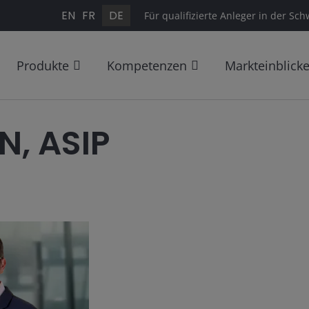
EN
FR
DE
Für qualifizierte Anleger in der Sch
Produkte
Kompetenzen
Markteinblick
, ASIP