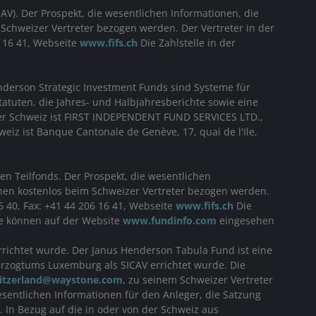
V). Der Prospekt, die wesentlichen Informationen, die
 Schweizer Vertreter bezogen werden. Der Vertreter in der
6 16 41, Webseite
www.fifs.ch
Die Zahlstelle in der
derson Strategic Investment Funds sind Systeme für
atuten, die Jahres- und Halbjahresberichte sowie eine
 der Schweiz ist FIRST INDEPENDENT FUND SERVICES LTD.,
weiz ist Banque Cantonale de Genève, 17, quai de l'Ile,
n Teilfonds. Der Prospekt, die wesentlichen
önnen kostenlos beim Schweizer Vertreter bezogen werden.
6 40, Fax: +41 44 206 16 41, Webseite
www.fifs.ch
Die
ise können auf der Website
www.fundinfo.com
eingesehen
richtet wurde. Der Janus Henderson Tabula Fund ist eine
erzogtums Luxemburg als SICAV errichtet wurde. Die
itzerland@waystone.com
, zu seinem Schweizer Vertreter
esentlichen Informationen für den Anleger, die Satzung
 In Bezug auf die in oder von der Schweiz aus