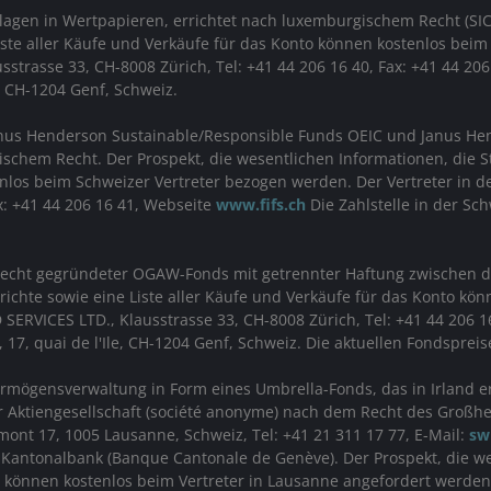
agen in Wertpapieren, errichtet nach luxemburgischem Recht (SICA
Liste aller Käufe und Verkäufe für das Konto können kostenlos beim
trasse 33, CH-8008 Zürich, Tel: +41 44 206 16 40, Fax: +41 44 20
, CH-1204 Genf, Schweiz.
nus Henderson Sustainable/Responsible Funds OEIC und Janus Hen
schem Recht. Der Prospekt, die wesentlichen Informationen, die St
tenlos beim Schweizer Vertreter bezogen werden. Der Vertreter in
ax: +41 44 206 16 41, Webseite
www.fifs.ch
Die Zahlstelle in der Sch
 Recht gegründeter OGAW-Fonds mit getrennter Haftung zwischen de
erichte sowie eine Liste aller Käufe und Verkäufe für das Konto k
SERVICES LTD., Klausstrasse 33, CH-8008 Zürich, Tel: +41 44 206 1
 17, quai de l'Ile, CH-1204 Genf, Schweiz. Die aktuellen Fondspre
rmögensverwaltung in Form eines Umbrella-Fonds, das in Irland er
ner Aktiengesellschaft (société anonyme) nach dem Recht des Großh
mont 17, 1005 Lausanne, Schweiz, Tel: +41 21 311 17 77, E-Mail:
sw
fer Kantonalbank (Banque Cantonale de Genève). Der Prospekt, die w
e können kostenlos beim Vertreter in Lausanne angefordert werden.