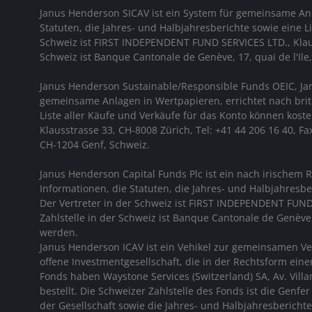
Janus Henderson SICAV ist ein System für gemeinsame Anl
Statuten, die Jahres- und Halbjahresberichte sowie eine 
Schweiz ist FIRST INDEPENDENT FUND SERVICES LTD., Klauss
Schweiz ist Banque Cantonale de Genève, 17, quai de l'Ile
Janus Henderson Sustainable/Responsible Funds OEIC, Ja
gemeinsame Anlagen in Wertpapieren, errichtet nach briti
Liste aller Käufe und Verkäufe für das Konto können kos
Klausstrasse 33, CH-8008 Zürich, Tel: +41 44 206 16 40, F
CH-1204 Genf, Schweiz.
Janus Henderson Capital Funds Plc ist ein nach irischem
Informationen, die Statuten, die Jahres- und Halbjahresb
Der Vertreter in der Schweiz ist FIRST INDEPENDENT FUND 
Zahlstelle in der Schweiz ist Banque Cantonale de Genève,
werden.
Janus Henderson ICAV ist ein Vehikel zur gemeinsamen Ve
offene Investmentgesellschaft, die in der Rechtsform ei
Fonds haben Waystone Services (Switzerland) SA, Av. Villa
bestellt. Die Schweizer Zahlstelle des Fonds ist die Gen
der Gesellschaft sowie die Jahres- und Halbjahresbericht