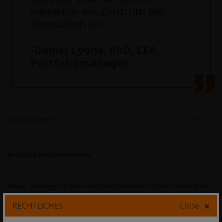
weiterhin ein Zentrum der
Innovation ist.
-Daniel Lyons, PhD, CFA,
Portfoliomanager
Definitionen
WICHTIGE INFORMATIONEN
Aktien
unterliegen Risiken, einschließlich des Marktrisikos. Die Renditen
können je nach Emittenten sowie politischen und wirtschaftlichen
RECHTLICHES
Close
Entwicklungen schwanken.
Der Gesundheitssektor
unterliegt der
staatlichen Regulierung und den Erstattungssätzen sowie der staatlichen