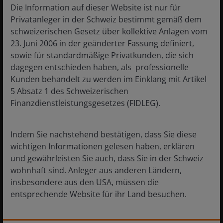
Die Information auf dieser Website ist nur für
Zulassung von Produkten und Dienstleistungen. Das kann sich erheblich
Privatanleger in der Schweiz bestimmt gemäß dem
auf Preise und Verfügbarkeit auswirken, und durch schnelle Veralterung
schweizerischen Gesetz über kollektive Anlagen vom
von Medikamenten und den Ablauf von Patenten erheblich beeinflusst
23. Juni 2006 in der geänderter Fassung definiert,
werden.
Die
Volatilität
misst das Risiko anhand der Streuung der Renditen
sowie für standardmäßige Privatkunden, die sich
für eine bestimmte Anlage.
dagegen entschieden haben, als professionelle
Kunden behandelt zu werden im Einklang mit Artikel
Die vorstehenden Einschätzungen sind die des
5 Absatz 1 des Schweizerischen
Autors zum Zeitpunkt der Veröffentlichung und
Finanzdienstleistungsgesetzes (FIDLEG).
können von den Ansichten anderer
Personen/Teams bei Janus Henderson Investors
Indem Sie nachstehend bestätigen, dass Sie diese
abweichen. Die Bezugnahme auf einzelne
wichtigen Informationen gelesen haben, erklären
Wertpapiere stellt keine Empfehlung zum Kauf,
und gewährleisten Sie auch, dass Sie in der Schweiz
Verkauf oder Halten eines Wertpapiers, einer
wohnhaft sind. Anleger aus anderen Ländern,
Anlagestrategie oder eines Marktsektors dar und
insbesondere aus den USA, müssen die
sollten nicht als gewinnbringend angesehen
entsprechende Website für ihr Land besuchen.
werden. Janus Henderson Investors, die mit ihr
verbundenen Berater oder ihre Mitarbeiter haben
möglicherweise eine Position in den genannten