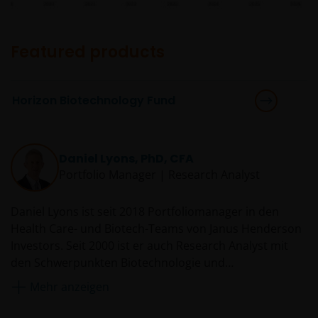
Jersey, Registrierungs-Nr. 101484, eingetragener Sitz
47 Esplanade, St Helier, Jersey JE1 0BD) und alle ihre
hundertprozentigen Tochtergesellschaften.
Featured products
Horizon Biotechnology Fund
Daniel Lyons, PhD, CFA
Portfolio Manager | Research Analyst
Daniel Lyons ist seit 2018 Portfoliomanager in den
Health Care- und Biotech-Teams von Janus Henderson
Investors. Seit 2000 ist er auch Research Analyst mit
den Schwerpunkten Biotechnologie und
biowissenschaftliche Instrumente im Healthcare Team.
Mehr anzeigen
Daniel Lyons begann 1997 als Berater für Janus und
übernahm im Jahr 2000 eine Vollzeitstelle im Research-