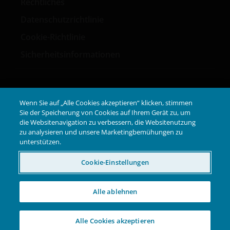
Rechtliches
Datenschutzrichtlinie
Cookie-Richtlinie
Sicherheitsinformationen
Wenn Sie auf „Alle Cookies akzeptieren“ klicken, stimmen
LinkedIn
Sie der Speicherung von Cookies auf Ihrem Gerät zu, um
die Websitenavigation zu verbessern, die Websitenutzung
zu analysieren und unsere Marketingbemühungen zu
unterstützen.
GEMEINSAM
IN
Cookie-Einstellungen
EINE BESSERE ZUKUNFT INVESTIEREN
Alle ablehnen
W-0925-1535852-09-01-2026 TL
Alle Cookies akzeptieren