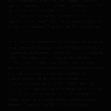
compte peuvent être obtenus gratuitement auprès du
montant investi à l’origine. Aucune information
représentant suisse. Le Représentant en Suisse est FIRST
contenue dans ce document ne doit être interprétée
INDEPENDENT FUND SERVICES LTD., Klausstrasse 33, CH-
comme un conseil. Les hypothèses en matière
8008 Zurich, tél. : +41 44 206 16 40, fax : +41 44 206 16 41,
d’impôts et d’allègements dépendent des
web www.fifs.ch L'Agent payeur en Suisse est la Banque
circonstances particulières d’un investisseur et
Cantonale de Genève, 17, quai de l’Ile, CH-1204 Genève,
peuvent changer si ces circonstances ou si la loi
Suisse.
changent. Les investissements en devises étrangères
Janus Henderson Sustainable/Responsible Funds OEIC et
peuvent être également soumis aux fluctuations des
Janus Henderson Strategic Investment Funds sont deux
taux de change.
organismes de placement collectifs établis aux termes du
droit du Royaume Uni. Le prospectus, les documents
d'informations clés, les statuts, les rapports annuels et
Politique de confidentialité et en matière
semestriels ainsi qu'une liste de tous les achats et ventes
de cookies
effectués pour le compte peuvent être obtenus
gratuitement auprès du représentant suisse. Le
A Janus Henderson Investors, la confidentialité de
Représentant en Suisse est FIRST INDEPENDENT FUND
nos clients est un sujet que nous prenons très au
SERVICES LTD., Klausstrasse 33, CH-8008 Zurich, tél. : +41
sérieux et nous sommes déterminés à protéger vos
44 206 16 40, fax : +41 44 206 16 41, web www.fifs.ch
données personnelles. Nous estimons qu’il est
L'Agent payeur en Suisse est la Banque Cantonale de
important de vous informer sur la manière dont
Genève, 17, quai de l’Ile, CH-1204 Genève, Suisse.
nous traitons les données vous concernant que nous