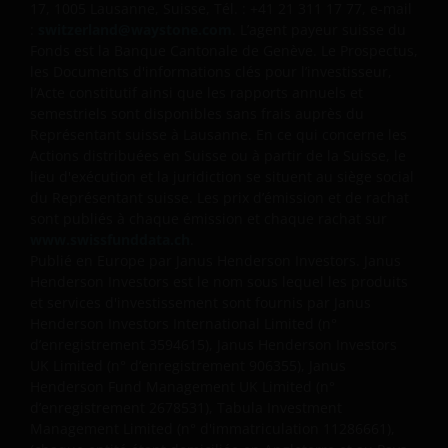
(n° d’enregistrement 3594615), Janus Henderson
17, 1005 Lausanne, Suisse, Tél. : +41 21 311 17 77, e-mail
Investors UK Limited (n° d’enregistrement 906355),
:
switzerland@waystone.com
. L’agent payeur suisse du
Janus Henderson Fund Management UK Limited (n°
Fonds est la Banque Cantonale de Genève. Le Prospectus,
les Documents d'informations clés pour l’investisseur,
d’enregistrement 2678531), Tabula Investment
l’Acte constitutif ainsi que les rapports annuels et
Management Limited (n° d’immatriculation
semestriels sont disponibles sans frais auprès du
11286661), (chaque entité étant domiciliée en
Représentant suisse à Lausanne. En ce qui concerne les
Angleterre et au Pays de Galles au 201 Bishopsgate,
Actions distribuées en Suisse ou à partir de la Suisse, le
Londres EC2M 3AE et réglementée par la Financial
lieu d'exécution et la juridiction se situent au siège social
Conduct Authority) et Janus Henderson Investors
du Représentant suisse. Les prix d’émission et de rachat
Europe S.A. (numéro d’enregistrement B22848 sis au
sont publiés à chaque émission et chaque rachat sur
www.swissfunddata.ch
.
78, Avenue de la Liberté, L-1930 Luxembourg,
Publié en Europe par Janus Henderson Investors. Janus
Luxembourg et réglementée par la Commission de
Henderson Investors est le nom sous lequel les produits
Surveillance du Secteur Financier).
et services d'investissement sont fournis par Janus
Henderson Investors International Limited (n°
d’enregistrement 3594615), Janus Henderson Investors
Lorsque les présentes conditions générales se
UK Limited (n° d’enregistrement 906355), Janus
réfèrent au « Groupe Janus Henderson », on entend
Henderson Fund Management UK Limited (n°
par là, la société Janus Henderson Group Ltd. (fondée
d’enregistrement 2678531), Tabula Investment
et enregistrée à Jersey, sous le numéro 101484, siège
Management Limited (n° d'immatriculation 11286661),