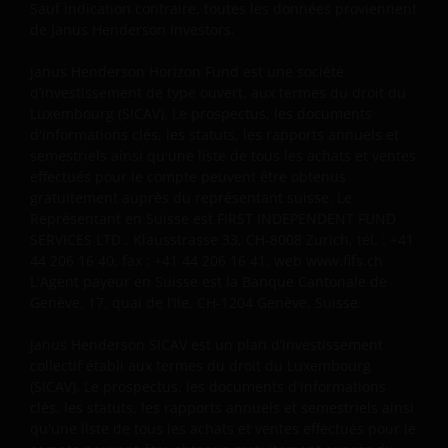
Sauf indication contraire, toutes les données proviennent
de Janus Henderson Investors.
Une souscription sur un véhicule d’investissement,
quel qu’il soit, présenté sur ce site, doit être
Janus Henderson Horizon Fund est une société
effectuée après avoir lu intégralement non
d’investissement de type ouvert, aux termes du droit du
seulement le formulaire de souscription
Luxembourg (SICAV). Le prospectus, les documents
correspondant, mais également les conditions
d'informations clés, les statuts, les rapports annuels et
générales applicables du prospectus, le, les derniers
semestriels ainsi qu'une liste de tous les achats et ventes
rapports annuels ou semestriels et tous autres
effectués pour le compte peuvent être obtenus
gratuitement auprès du représentant suisse. Le
documents relatifs au véhicule choisi. Tous ces
Représentant en Suisse est FIRST INDEPENDENT FUND
documents peuvent être demandés gratuitement au
SERVICES LTD., Klausstrasse 33, CH-8008 Zurich, tél. : +41
représentant et à l’agent payeur en Suisse. Il est de
44 206 16 40, fax : +41 44 206 16 41, web www.fifs.ch
votre responsabilité de consulter cette
L'Agent payeur en Suisse est la Banque Cantonale de
documentation.
Genève, 17, quai de l’Ile, CH-1204 Genève, Suisse.
Janus Henderson SICAV est un plan d’investissement
Les performances passées ne préjugent pas des
collectif établi aux termes du droit du Luxembourg
performances futures. La valeur d’un investissement
(SICAV). Le prospectus, les documents d'informations
et ses rendements peuvent augmenter ou diminuer
clés, les statuts, les rapports annuels et semestriels ainsi
qu'une liste de tous les achats et ventes effectués pour le
et vous pourriez ne pas récupérer l’intégralité du