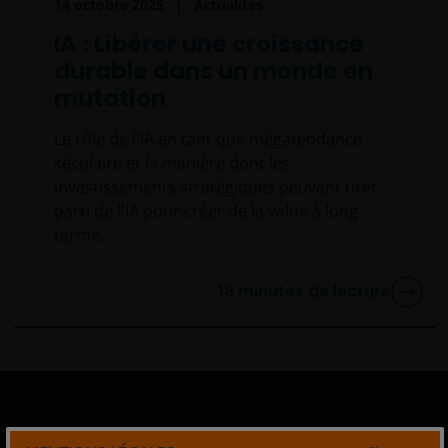
14 octobre 2025
Actualités
IA : Libérer une croissance
durable dans un monde en
mutation
Le rôle de l'IA en tant que mégatendance
séculaire et la manière dont les
investissements stratégiques peuvent tirer
parti de l'IA pour créer de la value à long
terme.
18
minutes de lecture
Professionnels