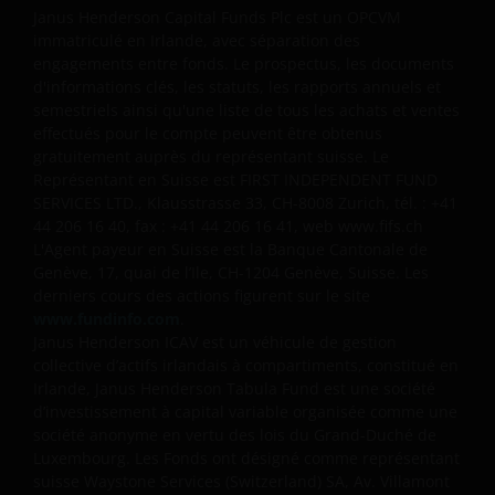
recevons par l’intermédiaire de ce site internet. Nous
Janus Henderson Capital Funds Plc est un OPCVM
immatriculé en Irlande, avec séparation des
utiliserons uniquement vos données personnelles
engagements entre fonds. Le prospectus, les documents
conformément aux conditions énoncées dans
d'informations clés, les statuts, les rapports annuels et
notre
Politique de confidentialité
.
semestriels ainsi qu'une liste de tous les achats et ventes
Nous utilisons des cookies, des petits fichiers de
effectués pour le compte peuvent être obtenus
textes transférés à votre navigateur par notre site
gratuitement auprès du représentant suisse. Le
internet, afin de nous aider dansplusieurs aspects de
Représentant en Suisse est FIRST INDEPENDENT FUND
votre visite conformément à notre
Politique en
SERVICES LTD., Klausstrasse 33, CH-8008 Zurich, tél. : +41
44 206 16 40, fax : +41 44 206 16 41, web www.fifs.ch
matière de cookies
.
L'Agent payeur en Suisse est la Banque Cantonale de
Genève, 17, quai de l’Ile, CH-1204 Genève, Suisse. Les
Qui sommes-nous?
derniers cours des actions figurent sur le site
www.fundinfo.com
.
Ce site web est publié en Europe par Janus
Janus Henderson ICAV est un véhicule de gestion
Henderson Investors (également désigné dans les
collective d’actifs irlandais à compartiments, constitué en
Irlande, Janus Henderson Tabula Fund est une société
présentes informations légales par « nous »). Janus
d’investissement à capital variable organisée comme une
Henderson Investors est le nom sous lequel les
société anonyme en vertu des lois du Grand-Duché de
produits et services d’investissement sont fournis
Luxembourg. Les Fonds ont désigné comme représentant
par Janus Henderson Investors International Limited
suisse Waystone Services (Switzerland) SA, Av. Villamont