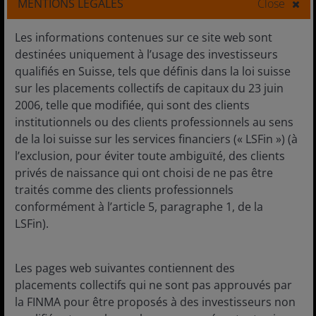
MENTIONS LÉGALES
Close
Français
Les informations contenues sur ce site web sont
Deutsch
destinées uniquement à l’usage des investisseurs
English
qualifiés en Suisse, tels que définis dans la loi suisse
sur les placements collectifs de capitaux du 23 juin
2006, telle que modifiée, qui sont des clients
institutionnels ou des clients professionnels au sens
Communiqués de presse
de la loi suisse sur les services financiers (« LSFin ») (à
l’exclusion, pour éviter toute ambiguïté, des clients
Carrières
privés de naissance qui ont choisi de ne pas être
Nous contacter
traités comme des clients professionnels
conformément à l’article 5, paragraphe 1, de la
Abonnements
LSFin).
Les pages web suivantes contiennent des
Mentions légales
placements collectifs qui ne sont pas approuvés par
la FINMA pour être proposés à des investisseurs non
Politique de confidentialité