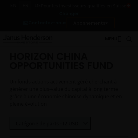
EN
FR
DE
Pour les investisseurs qualifiés en Suisse
Changer
Contactez-nous
Abonnements
MENU
HORIZON CHINA
OPPORTUNITIES FUND
Un fonds actions activement géré cherchant à
générer une plus-value du capital à long terme
grâce à une économie chinoise dynamique et en
pleine évolution
Select Share Class
Catégorie de parts - I2 USD