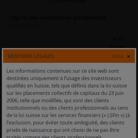
Portefeuille
Top 10 des sociétés en portefeuille
(Au
30/06/2026
)
% du
Fonds
MENTIONS LÉGALES
Close
Tencent
8.73
Les informations contenues sur ce site web sont
Alibaba Group
6.32
destinées uniquement à l’usage des investisseurs
qualifiés en Suisse, tels que définis dans la loi suisse
China Construction Bank
5.10
sur les placements collectifs de capitaux du 23 juin
2006, telle que modifiée, qui sont des clients
Industrial & Commercial Bank of
4.35
institutionnels ou des clients professionnels au sens
China
de la loi suisse sur les services financiers (« LSFin ») (à
l’exclusion, pour éviter toute ambiguïté, des clients
AIA Group
3.71
privés de naissance qui ont choisi de ne pas être
traités comme des clients professionnels