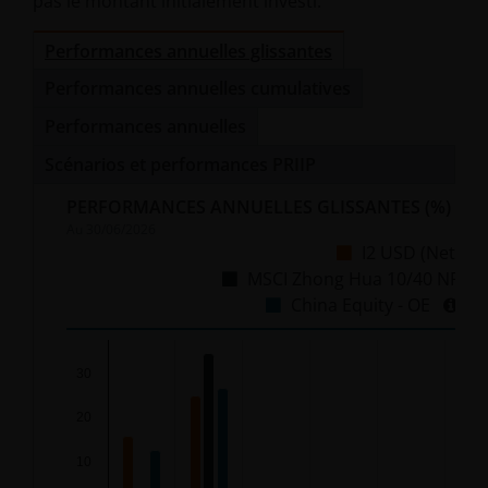
pas le montant initialement investi.
Performances annuelles glissantes
Performances annuelles cumulatives
Performances annuelles
Scénarios et performances PRIIP
PERFORMANCES ANNUELLES GLISSANTES
(%)
Au
30/06/2026
I2 USD (Net)
MSCI Zhong Hua 10/40 NR
China Equity - OE
Chart
30
Bar chart with 3 data series.
20
The chart has 1 X axis displaying categories.
The chart has 1 Y axis displaying %. Data ranges from
10