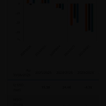
0
-10
-20
-30
%
2023/2024
2022/2023
2021/2022
2025/2026
2024/2025
End of interactive chart.
Au
2025/2026
2024/2025
2023/2024
2022
30/06/2026
I2 USD
15.38
24.66
-4.76
-
(Net)
MSCI
Zhong