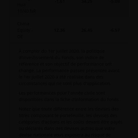
-1.61
34.25
-5.08
-
Hua
10/40 NR
China
Equity -
12.36
26.45
-6.57
-
OE
À compter du 1er juillet 2020, la politique
d'investissement du Fonds, son indice de
référence et son objectif de performance ont
changé. La performance passée présentée avant
le 1er juillet 2020 a été réalisée dans des
circonstances qui ne sont plus d'application.
Les performances pour l'année civile sont
disponibles dans la fiche d’information du fonds
Notez que toute différence entre les devises des
titres composant le portefeuille, les devises des
catégories d'actions et les coûts devant être payés
ou déclarés dans des devises autres que votre
devise nationale vous exposera au risque de