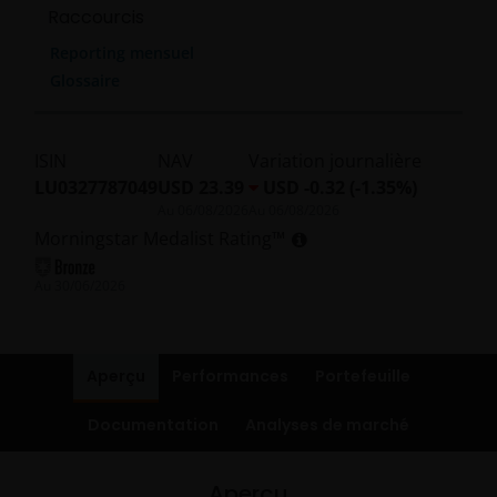
Raccourcis
Reporting mensuel
Glossaire
ISIN
NAV
Variation journalière
LU0327787049
USD 23.39
USD -0.32 (-1.35%)
Au
06/08/2026
Au
06/08/2026
Morningstar Medalist Rating™
Au
30/06/2026
Aperçu
Performances
Portefeuille
Documentation
Analyses de marché
Aperçu