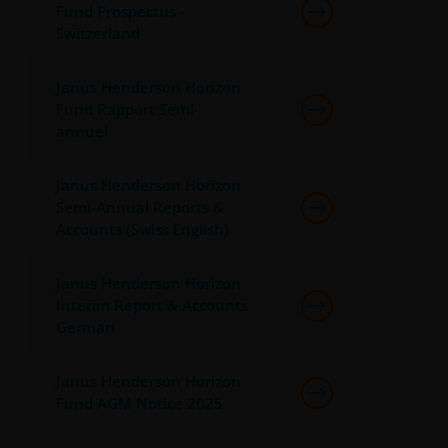
Fund Prospectus -
Luxembourg et réglementée par la Commission de
Switzerland
Surveillance du Secteur Financier).
Janus Henderson Horizon
Lorsque les présentes conditions générales se
Fund Rapport Semi-
réfèrent au « Groupe Janus Henderson », on entend
annuel
par là, la société Janus Henderson Group Ltd.
(fondée et enregistrée à Jersey, sous le numéro
Janus Henderson Horizon
101484, siège social 47 Esplanade, St Helier, Jersey
Semi-Annual Reports &
JE1 0BD) et toutes ses filiales intégralement
Accounts (Swiss English)
possédées.
Janus Henderson Horizon
Interim Report & Accounts
German
Janus Henderson Horizon
Fund AGM Notice 2025