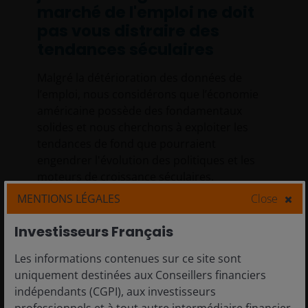
marché de l'emploi ne doit
pas vous distraire des
tendances séculaires
Malgré la détérioration des données de
l’emploi, nous considérons que l’économie
américaine possède des fondamentaux
solides et nous cherchons à exploiter les
tendances de fond que pourraient
engendrer l'évolution des politiques et les
moteurs de croissance séculaires.
MENTIONS LÉGALES
Close
6
minutes de lecture
Investisseurs Français
Les informations contenues sur ce site sont
uniquement destinées aux Conseillers financiers
indépendants (CGPI), aux investisseurs
professionnels et à tout autre intermédiaire financier