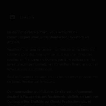
cette page, vous acceptez, l’exonération de notre
responsabilité dans les limites légales et
réglementaires. Si vous êtes en désaccord avec une
quelconque partie de ce site, ou avec cette
LinkedIn
information importante, nous vous invitons à
interrompre l’utilisation de ce site.
En donnant votre accord, vous acceptez de
communiquer avec Janus Henderson Investors en
Anglais.
La demande de souscription sur un compartiment,
présenté sur ce site, autorisée à la commercialisation
Veuillez noter que ce centre multimédia et les liens qu'il
contient sont destinés uniquement aux membres des
en France doit être précédée d’une lecture complète
médias en France et ne doivent pas être utilisés par les
du prospectus complet et de son prospectus
investisseurs personnels, les conseillers financiers ou les
simplifié, ainsi que du formulaire de souscription et
investisseurs institutionnels.
des documents y afférents y compris l’addendum
Sauf indication contraire, toutes les données proviennent
destiné aux souscripteurs français. Le formulaire de
de Janus Henderson Investors.
souscription et les documents y afférents sont
disponibles auprès de votre conseiller financier et
Communication publicitaire. Ce site est uniquement
des distributeurs autorisés ainsi que du
destiné à l'usage des professionnels, définis en tant que
correspondant centralisateur. Le correspondant
Contreparties Eligibles ou Clients Professionnels, et