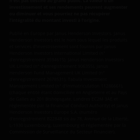
centralisateur en France du compartiment choisi est
n'est pas destiné au grand public. La valeur d’un
investissement et ses rendements peuvent augmenter
nommé dans le prospectus du Fonds. Janus
ou diminuer et vous pourriez ne pas récupérer
Henderson Investors se réserve le droit de ne pas
l’intégralité du montant investi à l’origine.
transmettre ces documents en fonction de la
réglementation qui pourrait alors s’appliquer.
Publié en Europe par Janus Henderson Investors. Janus
Henderson Investors est le nom sous lequel les produits
et services d'investissement sont fournis par
Janus
Nous tenons à rappeler que les performances
Henderson Investors International Limited (n°
passées ne préjugent pas des résultats futurs. La
d’enregistrement 3594615), Janus Henderson Investors
valeur d’un investissement ainsi que les revenus qui
UK Limited (n° d’enregistrement 906355), Janus
en découlent peuvent varier à la baisse comme à la
Henderson Fund Management UK Limited (n°
d’enregistrement 2678531), Tabula Investment
hausse et vous pouvez ne pas recouvrer le montant
Management Limited (n° d'immatriculation 11286661),
initialement investi. Les taxes indiquées peuvent
(chaque entité étant domiciliée en Angleterre et au Pays
évoluer en cas de modifications de la loi et il est
de Galles au 201 Bishopsgate, Londres EC2M 3AE et
recommandé de prendre conseil auprès d’un
réglementée par la Financial Conduct Authority)
et Janus
fiscaliste indépendant.
Henderson Investors Europe S.A. (numéro
d'enregistrement B22848 sis au 78, Avenue de la Liberté,
L-1930 Luxembourg, Luxembourg et réglementée par la
Les Fonds investissent dans des actifs qui peuvent
Commission de Surveillance du Secteur Financier).
quelquefois s’avérer difficiles à céder, de ce fait il se