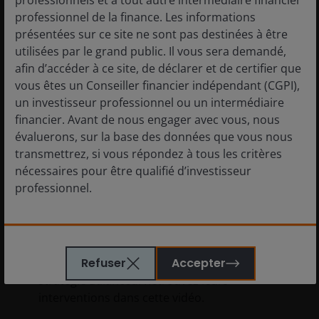
professionnel de la finance. Les informations
présentées sur ce site ne sont pas destinées à être
utilisées par le grand public. Il vous sera demandé,
afin d’accéder à ce site, de déclarer et de certifier que
vous êtes un Conseiller financier indépendant (CGPI),
un investisseur professionnel ou un intermédiaire
financier. Avant de nous engager avec vous, nous
évaluerons, sur la base des données que vous nous
transmettrez, si vous répondez à tous les critères
20 févr. 2025
nécessaires pour être qualifié d’investisseur
professionnel.
Actualité de notre stratégie
Balanced
Le contenu de ce site est destiné uniquement aux
Jeudi 20 février, Jeremiah Buckley et Michael
résidents en France et les prospectus sur ce site sont
Refuser
Accepter
Keough, Gérants, ont fait le point sur la
destinés aux investisseurs français. En accédant à
stratégie Balanced. Retrouvez leurs
cette page, vous déclarez et certifiez que votre
interventions dans cette vidéo.
domicile fiscal est en France.