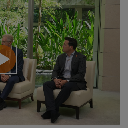
lay
ideo