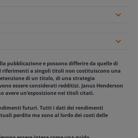
la pubblicazione e possono differire da quelle di
 riferimenti a singoli titoli non costituiscono una
etenzione di un titolo, di una strategia
vono essere considerati redditizi. Janus Henderson
o avere un’esposizione nei titoli citati.
dimenti futuri. Tutti i dati dei rendimenti
tuali perdite ma sono al lordo dei costi delle
devono essere intese come una guida