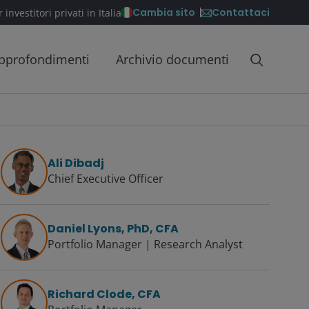
Contattaci
Cambia sito
 investitori privati in Italia
pprofondimenti
Archivio documenti
Ali Dibadj
Chief Executive Officer
Daniel Lyons, PhD, CFA
Portfolio Manager | Research Analyst
Richard Clode, CFA