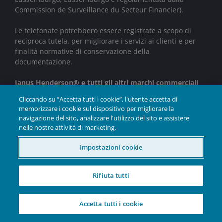
Commission de Surveillance du Secteur Financier).
Le telefonate potrebbero essere registrate a scopo di
reciproca tutela, per migliorare i servizi ai clienti e per
finalità normative di conservazione della
documentazione.
Janus Henderson® e tutti gli altri marchi commerciali
utilizzati nel presente documento sono marchi
Cliccando su “Accetta tutti i cookie”, l'utente accetta di
commerciali di Janus Henderson Group Ltd. o di una
memorizzare i cookie sul dispositivo per migliorare la
delle sue controllate. © Janus Henderson Group Ltd.
navigazione del sito, analizzare l'utilizzo del sito e assistere
nelle nostre attività di marketing.
INVESTIRE IN UN
Impostazioni cookie
FUTURO MIGLIORE
INSIEME
Rifiuta tutti
W-0325-1119102-03-30-2026
Accetta tutti i cookie