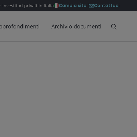
Contattaci
Cambia sito
 investitori privati in Italia
pprofondimenti
Archivio documenti