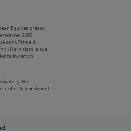
pean Equities presso
derson nel 2009
ue anni. Prima di
nni. Ha iniziato la sua
rienza in campo
niversity. Ha
Securities & Investment
nd