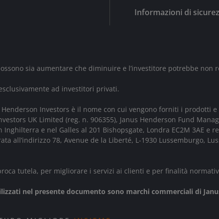
Informazioni di sicure
 possono sia aumentare che diminuire e l’investitore potrebbe non r
sclusivamente ad investitori privati.
Henderson Investors è il nome con cui vengono forniti i prodotti e 
 Investors UK Limited (reg. n. 906355), Janus Henderson Fund Mana
in Inghilterra e nel Galles al 201 Bishopsgate, Londra EC2M 3AE e r
trata all’indirizzo 78, Avenue de la Liberté, L-1930 Lussemburgo,
roca tutela, per migliorare i servizi ai clienti e per finalità norm
tilizzati nel presente documento sono marchi commerciali di Janu