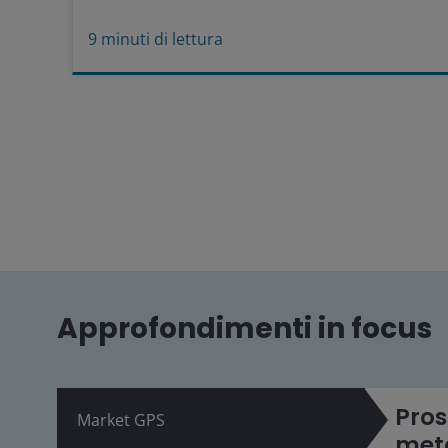
9
minuti di lettura
Approfondimenti in focus
Pros
Market GPS
metà