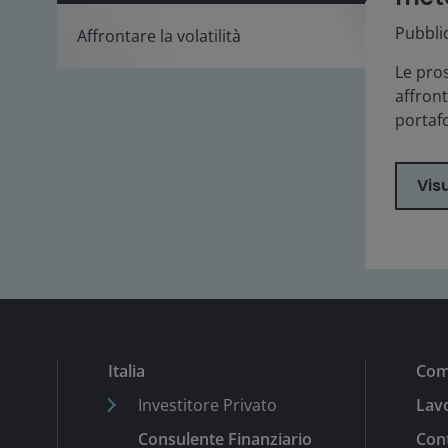
Pubbli
Affrontare la volatilità
Le pro
affront
portaf
Visu
Italia
Com
Investitore Privato
Lavo
Consulente Finanziario
Cont