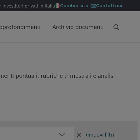
Contattaci
Cambia sito
 investitori privati in Italia
pprofondimenti
Archivio documenti
menti puntuali, rubriche trimestrali e analisi
Rimuovi filtri