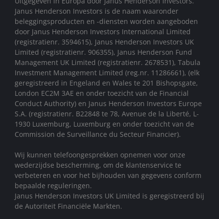
Uitgegeven in Europa door Janus Henderson Investors.
Janus Henderson Investors is de naam waaronder
beleggingsproducten en -diensten worden aangeboden
door Janus Henderson Investors International Limited
(registratienr. 3594615), Janus Henderson Investors UK
Limited (registratienr. 906355), Janus Henderson Fund
Management UK Limited (registratienr. 2678531), Tabula
Investment Management Limited (reg.nr. 11286661), (elk
geregistreerd in Engeland en Wales te 201 Bishopsgate,
London EC2M 3AE en onder toezicht van de Financial
Conduct Authority) en Janus Henderson Investors Europe
S.A. (registratienr. B22848 te 78, Avenue de la Liberté, L-
1930 Luxemburg, Luxemburg en onder toezicht van de
Commission de Surveillance du Secteur Financier).
Wij kunnen telefoongesprekken opnemen voor onze
wederzijdse bescherming, om de klantenservice te
verbeteren en voor het bijhouden van gegevens conform
bepaalde reguleringen.
Janus Henderson Investors UK Limited is geregistreerd bij
de Autoriteit Financiële Markten.