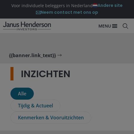
Andere site
Voor individuele beleggers in Nederland
Neem contact met ons op
MENU
{{banner.link_text}}
INZICHTEN
Alle
Tijdig & Actueel
Kenmerken & Vooruitzichten