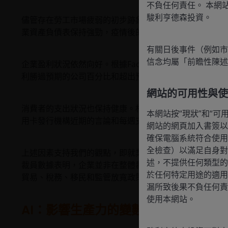
不負任何責任。 本網
駿利亨德森投資。
儘管存在勞工市場疲弱的初步跡象，但美國整體經濟仍具
業資產負債表保持強勁，疫情後的債務水平下降，且在利
有關日後事件（例如市
信念均屬「前瞻性陳述
企業盈利狀況依然向好。根據FactSet數據，截至2025
利勝過預期的公司百分比和超出預期的幅度，均高於過去1
網站的可用性與使
消費者的支出狀況也保持健康。相較可支配收入而言，消
本網站按“現狀”和“
用卡發行機構近期的言論和每週支出指標均顯示，消費者
網站的網頁加入書簽以
確保電腦系統符合使用
全檢查）以滿足自身對
上述因素支持我們的觀點，即就業情況反映出經濟發生細
述，不提供任何類型的
裁員數據表明，企業並非在整體裁員，而是在招聘方面猶
於任何特定用途的適用
貿易、稅務、移民和監管放寬政策的不確定性，以及AI對
漏所致後果不負任何責
使用本網站。
AI：影響生產力的變數