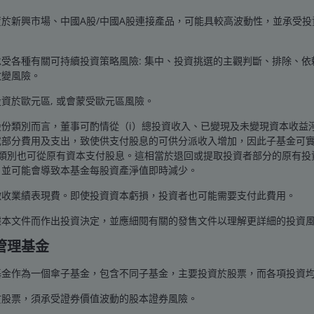
於新興市場、中國A股/中國A股連接產品，可能具較高波動性，並承受投
受各種有關可持續投資策略風險: 集中、投資挑選的主觀判斷、排除、依
改變風險。
資於歐元區, 或會蒙受歐元區風險。
個職位，較前幾個月明顯放緩，且遠低於經濟學家預測的
股份類別而言，董事可酌情從（i）總投資收入、已變現及未變現資本收益
，但高於上月的4.1%。
或部分費用及支出，致使供支付股息的可供分派收入增加，因此子基金可實
份類別也可從原有資本支付股息。這相當於退回或提取投資者部分的原有
，並可能會導致本基金每股資產淨值即時減少。
計值被合計下調258,000個，揭示今年春末至夏初的勞工市
徵收業績表現費。即使投資資本虧損，投資者也可能需要支付此費用。
據本文件而作出投資決定，並應細閱有關的發售文件以理解更詳細的投資
管理基金
基金作為一個傘子基金，包含不同子基金，主要投資於股票，而各項投資均
於股票，須承受證券價值波動的股本證券風險。