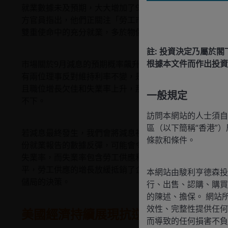
就業數據未及預期，大大增加了9月減息的可能性。聯儲
方官員指出，他們正關注「勞工市場的下行風險。」就業
雙重使命中的充分就業，多於物價穩定。
註: 投資決定乃屬於
根據本文件而作出投資
市場關於9月減息的預期概率飆升至93%，而在7月的就
有兩位理事反對維持利率不變，是沒有令人感到意外，但
且職位增長欠佳和失業率上升，那麼這只會增加9月減息的
一般規定
不下。
訪問本網站的人士須自
區（以下簡稱“香港”
若減息最終發生，我們會將減息視作利好美國經濟，但9
條款和條件。
份就業報告的數據反彈，可能會令情況迅速發生轉變，正
失業率，而失業率包含勞工供應和需求兩部分，不僅僅是
平，勞工供應的增長放緩抵銷了企業招聘放緩。此外，多
本網站由駿利亨德森投
儲局的決策。
行、出售、認購、購買
的陳述、擔保。 網站
效性、完整性提供任何
美國經濟持續展現抗逆力
而導致的任何損害不負