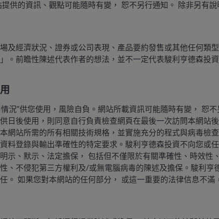
站提供的資訊、觀點可能隨時有變， 恕不另行通知。 除非另有說
抗逆力，增長雖有所放緩，但仍實現正增長。總體而言，企
率上升的環境下，企業的債務違約率極低。
場及經濟狀況、證券或公司表現、產品要約發售或其他任何類型
」。前瞻性陳述代表作者的想法，並不一定代表駿利亨德森投資
年8月1日，約66%的標普500指數成分公司已公佈業績，其中盈
2
0年的平均值。
用
費者的償債要求低於正常水平，為持續消費提供了空間。信
可用情況”供您使用，風險自負。網站所載資訊可能隨時有變， 恕不
支出穩健。
供日後使用，則同意自行負責檢查網頁在最後一次訪問本網站後
本網站所需的所有相關技術規格，並實施充分的程式與病毒檢查
資料登錄與輸出準確性的特定要求。駿利亨德森投資不向您或任
微轉變，而非全面轉差。首次申領失業救濟的人數和近期的
明示、默示、法定擔保， 包括但不僅限於有關準確性、時效性
豫不決，因為持續申領失業救濟的人數並未減少。鑑於圍繞
性、不侵犯第三方權利及/或無電腦病毒的陳述及擔保。駿利亨
生產力的潛在影響，此種現象可謂合理。
任。 如果您對本網站的任何部分， 或這一重要的法律信息不滿