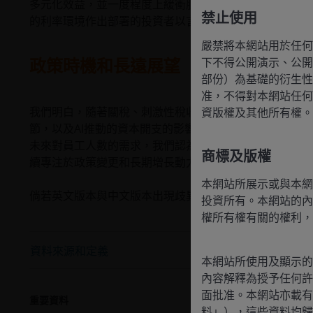
多元化效益，並一度程度上緩衝股票或信用債的潛在波動
禁止使用
的利率環境作出部署的投資者以言，初始孳息率也相當具
嚴禁將本網站用於任何
政策時機和長遠展望
下不得公開演示、公開
部份）為基礎的衍生性
准，不得對本網站任何
我們明白，隨著關稅、刺激性稅收和放寬監管政策以及聯
資版權及其他所有權。
節，以及AI推動的資本開支的影響開始顯現，短期內可能
未來對員工人數的需求，我們認為市場需要改變對勞工市
商標及版權
續專注於政策變更和長期增長動力可帶來的長期利好因素
本網站所展示或與本網
倘若英文版本與中文版本出現歧異，概以英文版為準。
投資所有。本網站的內
權所有權有關的權利，
資料來源和定義
本網站所使用及顯示的
內容解釋為授予任何許
面批准。本網站亦載有
重要資料
料」），這些資料均歸