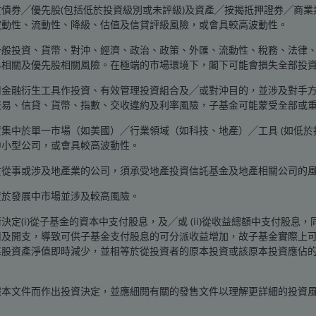
債券╱優先股(包括低於投資級別或未評級)及資產╱按揭抵押證券╱商
波動性、流動性、降級、估值及信貸評級風險，或會具較高波動性。
一般投資、貨幣、對沖、經濟、政治、政策、外匯、流動性、稅務、法律
易相關及優先股相關風險。在極端的市場環境下，閣下可能會損失全部投
用金融衍生工具作投資、有效管理投資組合及╱或對沖目的，並涉及對手
交易、信貸、貨幣、指數、交收違約及利率風險，子基金可能蒙受全部或
集中於單一市場（如美國）╱行業領域（如科技、地產）╱工具 (如低
中小型公司，或會具較高波動性。
於從事或涉及地產業的公司，須承受地產投資信託基金及地產相關公司的
資於發展中市場並涉及較高風險。
是144,000個，現減少19,000個。2025年6月的估計新增職位
決定(i)從子基金的資本中支付股息，及╱或 (ii)從收益總額中支付股息
用及開支，導致可供子基金支付股息的可分派收益增加，故子基金實際上
每股資產淨值即時減少，並相等於從投資者的原本投資或該原本投資應佔
據本文件而作出投資決定，並應細閱有關的發售文件以理解更詳細的投資