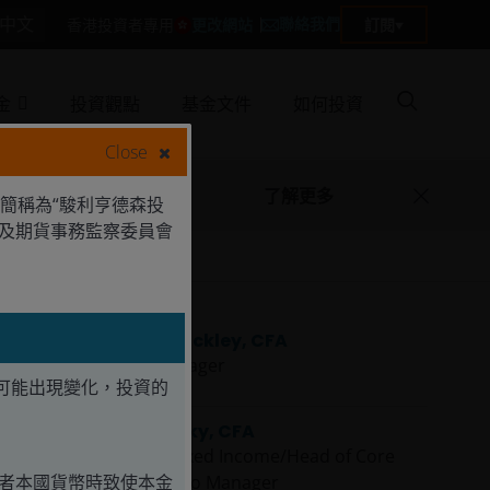
中文
聯絡我們
更改網站
訂閱
香港投資者專用
金
投資觀點
基金文件
如何投資
Close
了解更多
簡稱為“駿利亨德森投
券及期貨事務監察委員會
Jeremiah Buckley, CFA
Portfolio Manager
可能出現變化，投資的
Greg Wilensky, CFA
Head of US Fixed Income/Head of Core
資者本國貨幣時致使本金
Plus | Portfolio Manager