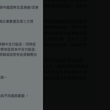
管就業增長放緩顯示企業在招聘方面猶豫不
決，但消費者和企業財務狀況強勁，為經濟
資中國證券及滬港通/深港
韌性帶來支持。
諸如週五就業數據等經濟數據的發佈可能包
賴企業數據及第三方資
含雜訊，並引發市場短期波動性。我們的焦
點仍是長期經濟趨勢和我們認為能推動長期
價值創造的多個持久增長主題，包括人工智
淨額中支付股息，同時從
能（AI）和健康護理領域的創新、數碼經濟
際地從資本中支付股息;
增長和經濟電氣化。
投資額或該原有投資額應佔
固定收益方面，隨著聯邦基金利率設定為
4.375%和減息概率上升，通過持有短期債券
承擔利率風險或可為投資組合帶來多元化效
風險。
益，並一度程度上緩衝股票或信用債的潛在
波動性。
具不同風險範圍 。