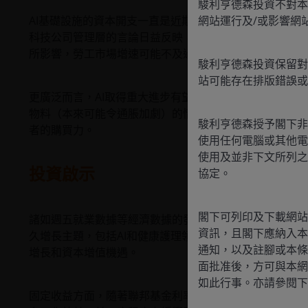
駿利亨德森投資不對本
AI基礎設施的資本開支一直是近期一大主題，大型科技
網站運行及/或影響網
科技公司管理層的言論日益反映，企業圍繞AI對未來員工
所影響，勞工市場增速可能不及過往週期的快。
駿利亨德森投資保留對
站可能存在排版錯誤或
更廣泛而言，AI取得重大進步有望促進生產力提升。生
物料（本來可能令通脹加劇）的情況下增加產出。從宏觀
駿利亨德森授予閣下非
者的購買力。
使用任何電腦或其他電
使用及並非下文所列之
投資啟示
協定。
閣下可列印及下載網站
諸如週五就業數據等經濟數據的發佈可能包含雜訊，並引
資訊，且閣下應納入本
久增長主題，包括AI和健康護理領域的創新、數碼經濟
通知，以及註腳或本條
增長和資本增值機遇。
面批准後，方可與本網
如此行事。亦請參閱下
固定收益方面，隨著聯邦基金利率設定為4.375%和減