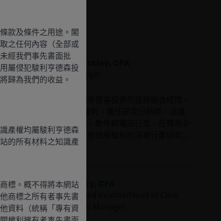
條款及條件之用途。閣
取之任何內容（全部或
未經我們事先書面批
Jeremiah Buckley, CFA
用屬侵犯駿利亨德森投
Portfolio Manager
將歸為我們的收益。
Jeremiah Buckley是駿利亨德森投資的投資組合經理。
Jeremiah於1998年加入駿利，擔任研究分析師，涵蓋
消費、工業、金融、媒體、軟件和電訊行業。在轉為全
識產權均屬駿利亨德森
職投資組合管理工作前，他領導駿利的消費行業研究長
站的所有材料之知識產
達10年。
Show more
Greg Wilensky, CFA
商標。概不得將本網站
Head of US Fixed Income/Head of Core
他商標之所有者事先書
Plus | Portfolio Manager
他資料（統稱「專有資
關權利擁有者事先書面