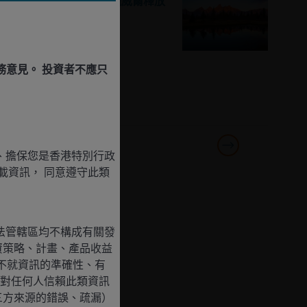
投資速覽：孳息曲線因鮑威爾釋放
鴿派信號而走峭
務意見。 投資者不應只
精選基金
駿利亨德森平衡基金
、擔保您是香港特別行政
載資訊， 同意遵守此類
法管轄區均不構成有關發
資策略、計畫、產品收益
不就資訊的準確性、有
對任何人信賴此類資訊
三方來源的錯誤、疏漏）