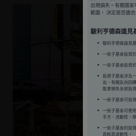
出現損失。有關國家
範圍， 決定是否適
駿利亨德森遠見
駿利亨德森遠見
一些子基金投資
一些子基金投資
投資子基金涉及
出、有關反向回
能會損失全部投
一些子基金可投
一些子基金可使用
手方、流動性、
一些子基金的投
具較高波動性。