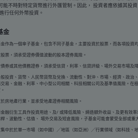
可能不時對特定貨幣進行外匯管制。因此， 投資者應依據其投
合進行任何外幣投資。
基金
基金作為一個傘子基金，包含不同子基金，主要投資於股票，而各項投資
於股票，須承受證券價值波動的股本證券風險。
於債券或其他債務證券，須承受信貸，利率、信貸評級、場外交易市場及
一般投資、貨幣、人民幣貨幣及兌換、流動性、對沖、市場、經濟、政治
購交易、金融、利率、中小型公司相關、科技相關公司及基準值風險。在
資。
資於房地產行業，並承受地產證券相關風險。
金融衍生工具作投資用途、及/ 或降低風險、締造額外收益、及更有效率
槓桿、波動性、估值、 場外交易及短倉風險，子基金可能會蒙受全部或重
資集中於於單一市場（如中國）╱地區（如亞洲）╱行業領域（如科技、