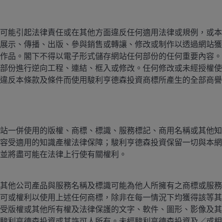
性。至於在當前市場追逐收益的投資者，以及針對持續變化
吸引力。
可能引起法律責任或在其他方面違反任何適用法律或規例，或本
展示、傳播、出版、參與銷售或轉讓、修改或制作以透過網站獲
作品。閣下不得以電子形式儲存網站任何部份的任何重要內容。
部份進行逆向工程、連結、框入或修改。任何修改或未經授權使
儲局潛在放寬貨幣政策的實施，及其影響滲透至經濟各個環
違反本條款及條件而使用駿利亨德森投資商標所產生的全部商譽
出現經濟疲軟。就後者而言，由於AI推動的生產力提升影響
場的看法。不過，最終我們認為美國經濟基礎穩固，並將繼
。
站一併使用的版權、商標、標識、服務標記、商用名稱或其他知
容受適用的知識產權法律保障；駿利亨德森投資保留一切與本網
並將盡可能在法律上行使有關權利。
其他公司產品與服務名稱及標識可能為他人所擁有之商標或服務
可或權利以使用上述任何商標，除非在每一情況下均獲得該等其
受版權或其他所有權及法律保護的文字、軟件、圖形、影像及其
駿利亨德森投資或其許可人所有。未經駿利亨德森投資及／或相