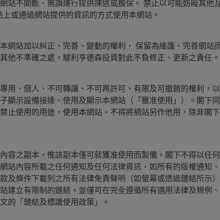
網站不間斷、無誤運行提供陳述或擔保。 禁止以可能妨礙其他互
公司的開支激增並創出新高，繼續推動市場趨勢向前。此外，
站上或通過網站提供的資訊的方式使用本網站。
總人數的影響展開深化討論，反映受AI推動的潛在效率提升
本網站加以糾正、完善、變動的權利， 保留為維護、完善網站而
其他不準確之處，駿利亨德森投資對此不負修正、更新之責任。
產力提升有助企業利潤率增長，因其可在不按比例增加勞工或
經濟角度看，生產力提升有助實現工資持續增長和增強消費
專用、個人、不可轉讓、不可再許可、有限及可撤銷的權利，以
子顯示設備接達、使用及顯示本網站（「獲准使用」）。閣下同
禁止使用的用途，使用本網站。不得將網站另作他用，除非閣下
內容之副本，惟該副本僅可就獲准使用而製備，閣下不得以任何
發市場短期波動性。我們的焦點仍是長期經濟趨勢和多個持
網站內容所載之任何通知及任何法律資訊，如所有的版權通知、
增長和經濟電氣化。我們認為，上述領域繼續創造可靠的盈利
款及條件下載列之所有法律免責聲明（如螢幕或透過鏈結所示）
站建立有限制的鏈結，並僅可在完全遵循所有適用法律及規例、
文的「鏈結及標識使用政策」。
息概率上升，通過持有短期債券承擔利率風險可為投資組合帶來