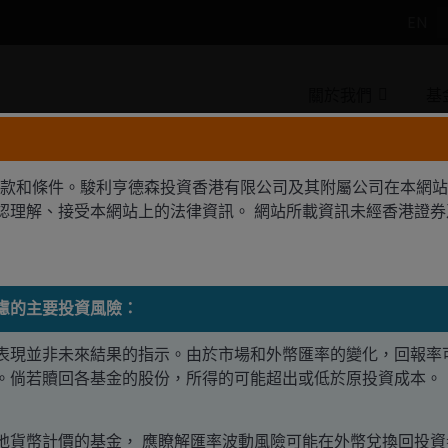
EN
關於我們
基
款和條件。駿利亨德森投資香港有限公司及其附屬公司在本網站
確認理解、接受本網站上的法律資訊。 網站所載資訊未經香港證
聘猶豫不決，而忽視長期趨勢
慮的主要投資風險：
表現並非未來結果的指示。由於市場和外幣匯率的變化，回報率
Greg Wilensky和Michael Keough以及助理投資組合經
。倘若贖回各基金的股份，所得的可能超出或低於原投資成本。
經濟穩健的基本實力和人工智能（AI）推動生產力提升等持久經
地貨幣計價的基金， 應瞭解匯率波動風險可能在外幣兌換回投