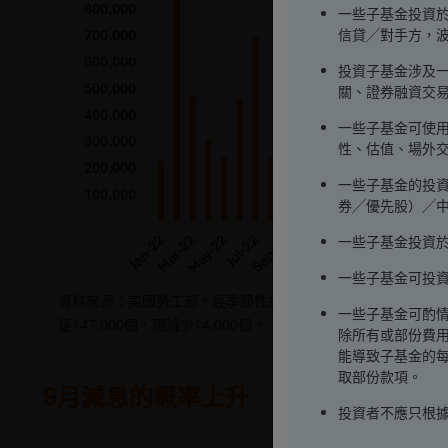
一些子基金投資於
信貸╱對手方，
投資子基金涉及
關、證券融資交
一些子基金可使
性、估值、場外
一些子基金的投資
券╱優先股）╱
一些子基金投資
一些子基金可投
資料來源：美國勞工部。經季節性調整。2025年5月的估計新增職位
一些子基金可酌情
是147,000個，現減少14,000個。
除所有或部份費
能導致子基金的
取部份款項。
9月減息的概率上升
投資者不應只根