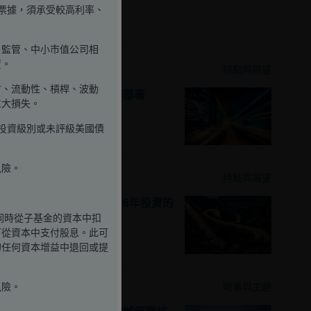
業票據，須承受較高利率、
相關研究觀點
、監管、中小市值公司相
資。
2025年12月2日
特點與展望
方、流動性、槓桿、波動
股票展望：為變革時代作部署
重大損失。
於投資級別或未評級美國債
風險。
2025年12月2日
特點與展望
宏觀驅動因素：塑造2026年投資的
重要趨勢
，同時從子基金的資本中扣
可從資本中支付股息。此可
的任何資本增益中退回或提
2025年8月25日
時事與主題
風險。