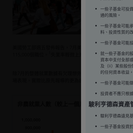
一些子基金可投資
通的風險。
一些子基金可能承
料、投資性質的
一些子基金可能投
美國勞工部週五發佈報告，7月美國經濟僅新增73,000
1
就一些子基金的
115,000個職位。
失業率輕微上升至4.2%，符合市場預期
資本中⽀付全部
及（ii）某些股
的任何資本收益
除7月的整體就業數據有欠理想外，5月和6月的就業增長估
場表現，實際比原先報導的更為疲弱。
一些子基金可能
投資者不應只根
非農就業人數（較上一個月的變動）
駿利亨德森資產
駿利亨德森遠見
一些子基金投資