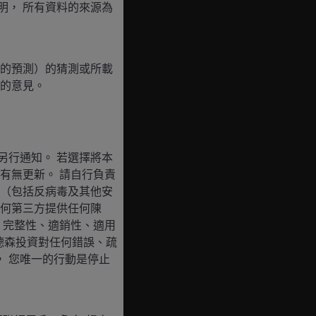
明， 所有資料的來源為
的預測）的猜測或所載
的意見。
另行通知。 若選擇將本
有無更新。 請自行負責
（包括反病毒及其他安
何第三方提供任何陳
、完整性、適銷性、適用
德森投資對任何錯誤、疏
， 您唯一的行動是停止