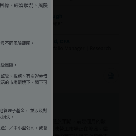
資目標、經濟狀況、風險
Michael Keough
Portfolio Manager
Ian McDonald, CFA
均具不同風險範圍。
Assistant Portfolio Manager | Research
Analyst
降級風險。
2025年8月4日
、監管、稅務、有關證券借
6
分鐘閱讀
極端的市場環境下，閣下可
焦點分析：
地管理子基金， 並涉及對
大損失。
7月的就業增長遠低於預期，前幾個月的數
地產）╱中小型公司，或會
據亦大幅下調，反映勞工市場正在降溫。儘