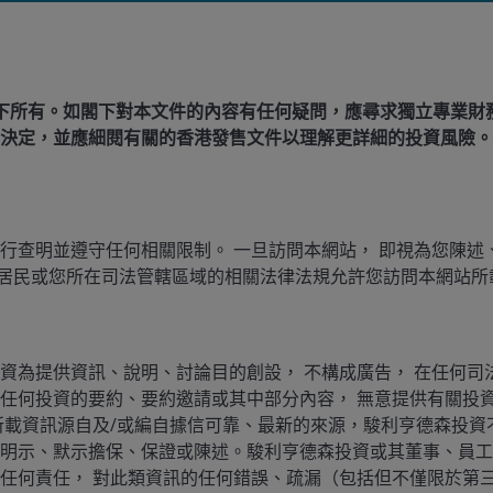
局再三強調其決策以數據為依歸，在上週的新聞發佈會上，局
人數向下修訂反映勞工市場疲弱，可能會使聯儲局更加關注
閣下所有。如閣下對本文件的內容有任何疑問，應尋求獨立專業財
決定，並應細閱有關的香港發售文件以理解更詳細的投資風險。
業報告發佈前的概率僅為42%。儘管在上週的聯儲局會議上，
這是減息理據愈來愈強的跡象。若8月的就業報告同樣疲弱，
概率或可能增加減息50個基點的概率，即使通脹依舊居高
行查明並遵守任何相關限制。 一旦訪問本網站， 即視為您陳述
）居民或您所在司法管轄區域的相關法律法規允許您訪問本網站所
月是否減息未有最終定論。就業數據也許會表現反覆，若下一
如去年年底的情況一樣。此外，聯儲局主席鮑威爾強調關注
就業人數的變化。失業率雖有所上升，但仍處於相對較低水
項通脹數據將於9月的議息會議召開前發佈，屆時或將影響聯
資為提供資訊、說明、討論目的創設， 不構成廣告， 在任何司
任何投資的要約、要約邀請或其中部分內容， 無意提供有關投
所載資訊源自及/或編自據信可靠、最新的來源，駿利亨德森投資
明示、默示擔保、保證或陳述。駿利亨德森投資或其董事、員工
任何責任， 對此類資訊的任何錯誤、疏漏（包括但不僅限於第