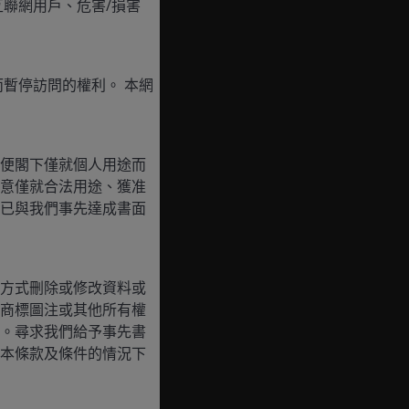
聯網用戶、危害/損害
暫停訪問的權利。 本網
便閣下僅就個人用途而
意僅就合法用途、獲准
已與我們事先達成書面
方式刪除或修改資料或
商標圖注或其他所有權
。尋求我們給予事先書
本條款及條件的情況下