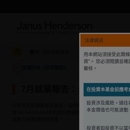
法律資訊
警示:
可疑活動警示
用本網站須接受此類條
資”。 您必須閱讀並
閱讀所有《投資觀點》
審核。
7月就業報告：勿因企業招
在投資本基金前應考
投資涉及風險。過往
在疲弱的就業數據出爐後，投資組合經理Jeremiah Buckley、
本金價值也可能波動
理 Ian McDonald共同探討聯儲局的減息時機、美國
濟動力的長期利好因素。
投資者如投資不以當