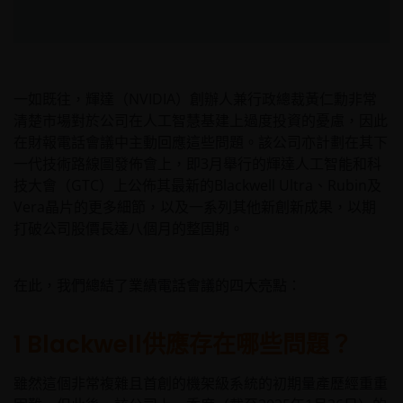
一如既往，輝達（NVIDIA）創辦人兼行政總裁黃仁勳非常
清楚市場對於公司在人工智慧基建上過度投資的憂慮，因此
在財報電話會議中主動回應這些問題。該公司亦計劃在其下
一代技術路線圖發佈會上，即3月舉行的輝達人工智能和科
技大會（GTC）上公佈其最新的Blackwell Ultra、Rubin及
Vera晶片的更多細節，以及一系列其他新創新成果，以期
打破公司股價長達八個月的整固期。
在此，我們總結了業績電話會議的四大亮點：
1 Blackwell供應存在哪些問題？
雖然這個非常複雜且首創的機架級系統的初期量產歷經重重