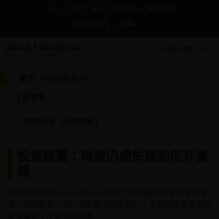
EN
中文
更改網站
香港投資者專用
聯絡我們
訂閱
MENU
警示:
可疑活動警示
了解更多
閱讀所有《投資觀點》
投資速覽：輝達仍處於蓬勃而非減
緩
投資組合經理Richard Clode參加了輝達最近的業績電話會
議。他就對該公司以及更廣泛的生成式人工智能技術浪潮的
投資闡述了主要考慮因素。