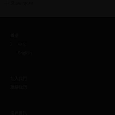
年加入Herald Investment Management任職投資組合經
資挑選的主觀判斷、排除、依賴企業數據及第三方資料、投
Show more
理，開始其科技行業投資事業。
資性質的改變風險。
一些子基金可能投資於歐元區, 或會蒙受歐元區風險。
就一些子基金的股份類別而言，董事可酌情從（i）總投資收
入、已變現及未變現資本收益淨額中支付股息，同時從資本
香港
中⽀付全部或部分費用及支出，致使供支付股息的可供分派
收入增加，因此子基金可實際地從資本中支付股息; 及（ii）
中文
某些股份類別也可從原有資本支付股息。這相當於退回或提
English
取投資者部分的原有投資額或該原有投資額應佔的任何資本
收益，並可能會導致本基金每股資產淨值即時減少。
一些子基金可能徵收業績表現費。即使投資資本虧損，投資
者也可能需要支付此費用。
加入我們
投資者不應只根據本文件而作出投資決定，並應細閱有關的
聯絡我們
發售文件以理解更詳細的投資風險。
駿利亨德森資產管理基金
駿利亨德森遠見基金作為一個傘子基金，包含不同子基金，
主要投資於股票，而各項投資均具不同風險範圍 。
法律資訊