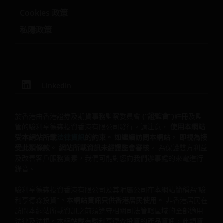
Cookies 政策
一些子基金投資於股票，須承受證券價值波動的股本證券風
險。
私隱政策
一些子基金投資於債券╱優先股(包括低於投資級別或未評級)
及資產╱按揭抵押證券╱商業票據，須承受較高利率、信貸
╱對手方，波動性、流動性、降級、估值及信貸評級風險，
或會具較高波動性。
LinkedIn
投資子基金涉及一般投資、貨幣、對沖、經濟、政治、政
策、外匯、流動性、稅務、法律、監管、中小市值公司相
關、證券融資交易相關及優先股相關風險。在極端的市場環
於香港由香港證券及期貨事務監察委員會
(“證監會”)
註冊及監
境下，閣下可能會損失全部投資。
管的駿利亨德森投資香港有限公司發行。請注意，
使用本網站
受本網站所載
法律資訊
的約束。 如繼續訪問本網站， 即視為接
一些子基金可使用金融衍生工具作投資、有效管理投資組合
受此類條款。 網站所載資訊未經證監會審核
。 為保護雙方利益
及╱或對沖目的，並涉及對手方、流動性、槓桿、波動性、
及改善客戶服務質素，我們可能對您向我們辦事處的來電進行
估值、場外交易、信貸、貨幣、指數、交收違約及利率風
錄音。
險，子基金可能蒙受全部或重大損失。
一些子基金的投資集中於單一市場（如美國）╱行業領域
駿利亨德森投資香港有限公司及其附屬公司在本網站簡稱為“駿
（如科技、地產）╱工具 (如低於投資級別或未評級美國債券
利亨德森投資”。
本網站資訊只供香港居民使用。
非香港居民在
╱優先股）╱中小型公司，或會具較高波動性。
訪問本網站所載資訊之前須遵守相關司法管轄區域的全部適用
法律及法規。本網站載有駿利亨德森投資的產品資訊，此類資