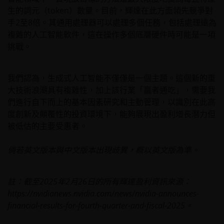
生的詞元（token）數量。目前，輝達在此方面領先競爭對
手2至8倍。其通用處理器可以處理多個任務，包括處理遠為
複雜的人工智能軟件，這在操作多個底層硬件時可能是一項
挑戰。
我們認為，生成式人工智能不僅僅是一個主題。這個新的重
大技術浪潮具有複雜性，加上該行業「贏者通吃」，需要我
們進行自下而上的基本因素研究和主動管理，以識別在此高
度創新及顛覆性的投資環境下，能夠展現出盈利增長潛力但
被低估的主要受惠者。
倘若英文版本與中文版本出現歧異，概以英文版為準。
註：截至2025年2月26日的所有輝達盈利資訊來源：
https://nvidianews.nvidia.com/news/nvidia-announces-
financial-results-for-fourth-quarter-and-fiscal-2025。