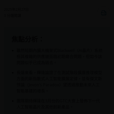
2025年2月27日
3
分鐘閱讀
焦點分析：
雖然短期內擴大機架式Blackwell（AI晶片）系統
極其複雜的供應鏈面臨初期磨合問題，但如今該
問題似乎已成為過去。
長遠來看，輝達論證了在測試階段擴展推理模型
方面的新指數式人工智能擴展定律，並有傑文斯
悖論（Jevon’s Paradox）望透過推動未來人工
智能基建的增長。
團隊期待輝達在3月份的GTC大會上發佈下一代
人工智能晶片及其他創新產品。