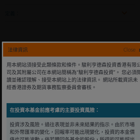
定義：
法律資訊
Close
任何對個別公司的參考，僅供說明用途，並不構成買入或賣出投資
建議，法律或稅務事項的忠告。
用本網站須接受此類條款和條件。駿利亨德森投資香港有限
司及其附屬公司在本網站簡稱為“駿利亨德森投資”。 您必須
駿利亨德森遠見基金 - 環球科技領先基金
讀並確認理解、接受本網站上的法律資訊。 網站所載資訊未
經香港證券及期貨事務監察委員會審核。
相關主題
在投資本基金前應考慮的主要投資風險：
人工智能
科技
投資涉及風險。過往表現並非未來結果的指示。由於市場
和外幣匯率的變化，回報率可能出現變化，投資的本金價
值也可能波動。倘若贖回各基金的股份，所得的可能超出