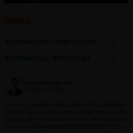
投資子基金涉及一般投資、貨幣、人民幣貨幣及兌換、流動
性、對沖、市場、經濟、政治、監管、稅務、有關證券借
出、有關反向回購交易、金融、利率、中小型公司相關、科
精選基金
技相關公司及基準值風險。在極端的市場環境下，閣下可能
會損失全部投資。
一些子基金可投資於房地產行業，並承受地產證券相關風
駿利亨德森遠見基金 - 可持續未來科技基金
險。
一些子基金可使用金融衍生工具作投資用途、及/ 或降低風
駿利亨德森遠見基金 - 環球科技領先基金
險、締造額外收益、及更有效率地管理子基金， 並涉及對手
方、流動性、槓桿、波動性、估值、 場外交易及短倉風險，
子基金可能會蒙受全部或重大損失。
Richard Clode, CFA
一些子基金的投資集中於於單一市場（如中國）╱地區（如
Portfolio Manager
亞洲）╱行業領域（如科技、地產）╱中小型公司，或會具
較高波動性。
Richard Clode是駿利亨德森投資環球科技領先團隊的投資
一些子基金可投資於新興市場、中國A股/中國A股連接產品，
組合經理，自2014年加入亨德森便一直擔任此職位。在加
可能具較高波動性，並承受投資中國證券及滬港通/深港通的
風險。
入亨德森之前，Richard曾於Gartmore、Moore Capital和
Pioneer Investments擔任新興市場科技分析師。他於2003
一些子基金可能承受各種有關可持續投資策略風險: 集中、投