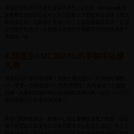
輝達在短短兩年內將推理成本降低了200倍。
DeepSeek
正
是推動此項新技術成本下降的最新人工智能創新成果。傑文
斯悖論主張，這非但不會減少對人工智能基建的需求，反而
出現相反的情況，正如個人電腦及互聯網時代的技術成本下
降曲線一樣。
4 輝達在ASIC與GPU的爭論中佔據
先機
博通的ASIC晶片專為單一用途任務而設計，且價格較輝達
GPU便宜，而輝達的GPU則具通用性，能夠處理人工智能
訓練、圖像和影像彩現以及遊戲等多種任務。因此，ASIC已
成為輝達GPU的有力競爭者。
輝達行政總裁指出，數據中心的主要樽頸是電力供應，因此
客戶希望最大限度地提高每個數據中心的收入潛力。在人工
智能領域中，實現該目標的方法是最大限度地提高每瓦特產