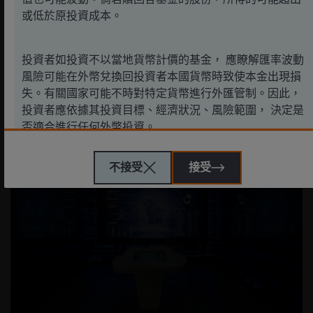
或低於原投資成本。
相關研究觀點
投資者如投資不以當地貨幣計價的基金， 應瞭解匯率波動
風險可能在外幣兌換回投資者本國貨幣時致使本金出現損
2025年1月27日
時事與主題
失。有關國家可能不時對特定貨幣進行外匯管制。因此，
投資者應依據其投資目標、經濟狀況、風險範圍， 決定是
DeepSeek標誌著人工智能競爭格局的潛在轉變
否適合進行任何外幣投資。
不接受
接受
駿利亨德森遠見基金
駿利亨德森遠見基金作為一個傘子基金，包含不同子基金，
主要投資於股票，而各項投資均具不同風險範圍。
一些子基金投資於股票，須承受證券價值波動的股本證券風
險。
一些子基金投資於債券或其他債務證券，須承受信貸，利
率、信貸評級、場外交易市場及降級風險。