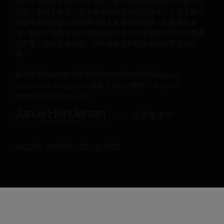
信賴此類資訊而導致的任何損害不負任何責任， 對此類資訊
駿利亨德森投資就本文件全部、部分或轉載資料違法分發予任
何第三者概不負責，且不擔保使用該資料之結果。它並不表示
的任何錯誤、疏漏（包括但不僅限於第三方來源的錯誤、疏
或暗示現時或過去的結果代表未來盈利或預期。在擬備本文
漏）不負任何責任。 本網站提供的資訊、觀點可能隨時有
時，駿利亨德森投資合理地相信所有以公眾來源的資料為準確
變， 恕不另行通知。 除非另有說明， 所有資料的來源為駿
及完整。除非另有說明，所有數據資料均源自駿利亨德森投
亨德森投資。
資。
駿利亨德森®和本文所使用的任何其他商標均為Janus
有關日後事件（例如市場及經濟狀況、證券或公司表現、產
Henderson Group Ltd.或其子公司之商標。© Janus
要約發售或其他任何類型的預測）的猜測或所載信念均屬「
Henderson Group Ltd.
瞻性陳述」。前瞻性陳述代表作者的想法，並不一定代表駿
並肩
投資創未來
亨德森投資的意見。
W-0225-1080352-02-28-2027
網站的可用性與使用
本網站按“現狀”和“可用情況”供您使用，風險自負。網站所載
資訊可能隨時有變， 恕不另行通知。 若選擇將本網站的網頁
加入書簽以供日後使用，則同意自行負責檢查網頁在最後一
訪問本網站後有無更新。 請自行負責確保電腦系統符合使用
本網站所需的所有相關技術規格，並實施充分的程式與病毒