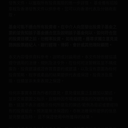
發售文件，以獲取所有投資風險的進一步詳情。 基金備有招股
而作出投資決定，並應細閱有關的香港發售文件以理解更詳
章程及香港發售文件以供參考，您可以向香港代表及分銷商索
的投資風險。
取。
基金可能不適合所有投資者。在中介人向您發出投資子基金之
一般規定
要約並告知該子基金適合您及說明該子基金何以、如何符合您
的投資目標之前，勿輕率投資。 如有疑問，應尋求獨立意見並
訪問本網站的人士須自行查明並遵守任何相關限制。 一旦訪
諮詢股票經紀人、銀行經理、律師、會計或其他理財顧問。
問本網站， 即視為您陳述、擔保您是香港特別行政區（以下
簡稱“香港”）居民或您所在司法管轄區域的相關法律法規允
本文內容僅供資料參考，說明或討論用途。本文件除依據協議
您訪問本網站所載資訊， 同意遵守此類條款和條件。
遵守適用的法律、規則及法令外，在任何司法管轄區並不構成
廣告、投資建議或證券買賣要約或建議，以及沒有意圖為任何
投資策略、程序或產品的結果提供代表或保證。投資涉及風
本網站由駿利亨德森投資為提供資訊、說明、討論目的創設
險，往績並非未來表現之保證。
不構成廣告， 在任何司法管轄區均不構成有關發行、出售、
任何非事實本質為作者的意見，意見僅就廣泛主題加以闡述，
認購、購買任何投資的要約、要約邀請或其中部分內容， 無
並非交易意圖之指示，且隨時因市場或經濟面的改變而有變
意提供有關投資策略、計畫、產品收益的陳述、擔保。 網站
動。這並不表示或暗示任何所提及的撰述/範例為目前或曾經持
所載資訊源自及/或編自據信可靠、最新的來源，駿利亨德森
有的投資組合。預測是無法保證的，亦無法確保所提供的信息
投資不就資訊的準確性、有效性、完整性提供任何明示、默
是完整或及時， 且不保證使用中所獲得的結果。
擔保、保證或陳述。駿利亨德森投資或其董事、員工對任何