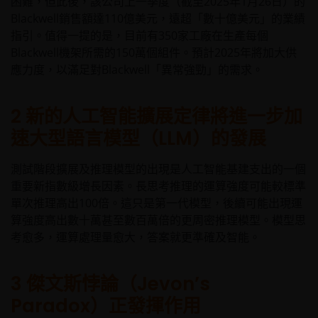
困難，但此後，該公司上一季度（截至2025年1月26日）的
Blackwell銷售額達110億美元，遠超「數十億美元」的業績
指引。值得一提的是，目前有350家工廠在生產每個
Blackwell機架所需的150萬個組件。預計2025年將加大供
應力度，以滿足對Blackwell「異常強勁」的需求。
2 新的人工智能擴展定律將進一步加
速大型語言模型（LLM）的發展
測試階段擴展及推理模型的出現是人工智能基建支出的一個
重要新指數級增長因素。長思考推理的運算強度可能較標準
單次推理高出100倍。這只是第一代模型，後續可能出現運
算強度高出數十萬甚至數百萬倍的更周密推理模型。模型思
考愈多，運算處理量愈大，答案就更準確及智能。
3 傑文斯悖論（Jevon’s
Paradox）正發揮作用