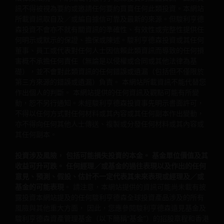
一些子基金投資於從事或涉及地產業的公司，須承受地產投
訊不得被視為要約或邀請任何要約買賣任何此類投資。本網站
資信託基金及地產相關公司的風險。
所載資訊取自及／或編自據信可靠及最新的來源。但駿利亨德
森投資不會亦不就有關資訊的準確性、有效性或完整性提供任
一些子基金可投資於發展中市場並涉及較高風險。
何明示或默示的保證、擔保或陳述。駿利亨德森投資或其任何
董事、員工或代表對任何人士因信賴此類資訊而導致的任何損
一些子基金可酌情決定(i)從子基金的資本中支付股息，及╱
害概不承擔任何責任（無論是以侵權或合同或其他法律為基
或 (ii)從收益總額中支付股息，同時從子基金的資本中扣除所
礎），並不會對此類資訊的任何錯誤或遺漏（包括但不僅限於
有或部份費用及開支，導致可供子基金支付股息的可分派收
第三方來源的錯誤或遺漏）負責。 本網站所載資訊不能代替您
益增加，故子基金實際上可從資本中支付股息。此可能導致
作出個人的判斷。 本網站提供的任何資訊及觀點可能有所變
子基金的每股資產淨值即時減少，並相等於從投資者的原本
動，恕不另行通知。未經駿利亨德森投資事先明示書面許可，
投資或該原本投資應佔的任何資本增益中退回或提取部份款
不得以任何方式對任何材料或其內容或其任何副本作出變動，
項。
亦不得向任何其他人士傳送、複製或分發任何材料或其內容或
投資者不應只根據本文件而作出投資決定，並應細閱有關的
其任何副本。
發售文件以理解更詳細的投資風險。
投資涉及風險， 包括可能損失投資的本金。 基金單位價值及其
收益可升可跌。 任何經理／或基金的過往表現以及作出的任何
意見、預測、假設、估計不一定代表其未來表現或經理及／或
基金的可能表現
。 請注意，本網站提供的資訊可能尚未載有披
露投資本網站提及的任何駿利亨德森全球投資產品涉及的所有
風險與其他重大方面， 因此，您應參閱駿利亨德森遠見基金及
註: 投資決定乃屬於閣下所有。如閣下對本文件的內容有任何
駿利亨德森資產管理基金（以下簡稱“基金”）的招股章程和香港
疑問，應尋求獨立專業財務意見。 投資者不應只根據本文件