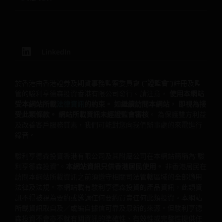
而作出投資決定，並應細閱有關的香港發售文件以理解更詳
的投資風險。
一般規定
LinkedIn
訪問本網站的人士須自行查明並遵守任何相關限制。 一旦訪
問本網站， 即視為您陳述、擔保您是香港特別行政區（以下
於香港由香港證券及期貨事務監察委員會
(“證監會”)
註冊及監
管的駿利亨德森投資香港有限公司發行。請注意，
使用本網站
簡稱“香港”）居民或您所在司法管轄區域的相關法律法規允
受本網站所載
法律資訊
的約束。 如繼續訪問本網站， 即視為接
您訪問本網站所載資訊， 同意遵守此類條款和條件。
受此類條款。 網站所載資訊未經證監會審核
。 為保護雙方利益
及改善客戶服務質素，我們可能對您向我們辦事處的來電進行
錄音。
本網站由駿利亨德森投資為提供資訊、說明、討論目的創設
不構成廣告， 在任何司法管轄區均不構成有關發行、出售、
駿利亨德森投資香港有限公司及其附屬公司在本網站簡稱為“駿
認購、購買任何投資的要約、要約邀請或其中部分內容， 無
利亨德森投資”。
本網站資訊只供香港居民使用。
非香港居民在
意提供有關投資策略、計畫、產品收益的陳述、擔保。 網站
訪問本網站所載資訊之前須遵守相關司法管轄區域的全部適用
所載資訊源自及/或編自據信可靠、最新的來源，駿利亨德森
法律及法規。本網站載有駿利亨德森投資的產品資訊，此類資
投資不就資訊的準確性、有效性、完整性提供任何明示、默
訊不得被視為要約或邀請任何要約買賣任何此類投資。本網站
所載資訊取自及／或編自據信可靠及最新的來源。但駿利亨德
擔保、保證或陳述。駿利亨德森投資或其董事、員工對任何
森投資不會亦不就有關資訊的準確性、有效性或完整性提供任
信賴此類資訊而導致的任何損害不負任何責任， 對此類資訊