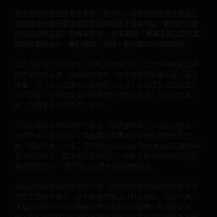
查（包括反病毒及其他安全檢查）以滿足自身對資料登錄與
出準確性的特定要求。駿利亨德森投資不向您或任何第三方
基金可能不適合所有投資者。在中介人向您發出投資子基金之
要約並告知該子基金適合您及說明該子基金何以、如何符合您
供任何陳述，不提供任何類型的明示、默示、法定擔保， 包
的投資目標之前，勿輕率投資。 如有疑問，應尋求獨立意見並
括但不僅限於有關準確性、時效性、完整性、適銷性、適用
諮詢股票經紀人、銀行經理、律師、會計或其他理財顧問。
任何特定用途的適用性、不侵犯第三方權利及/或無電腦病毒
的陳述及擔保。駿利亨德森投資對任何錯誤、疏漏所致後果
本文內容僅供資料參考，說明或討論用途。本文件除依據協議
負任何責任。 如果您對本網站的任何部分， 或這一重要的法
遵守適用的法律、規則及法令外，在任何司法管轄區並不構成
律信息不滿， 您唯一的行動是停止使用本網站。
廣告、投資建議或證券買賣要約或建議，以及沒有意圖為任何
投資策略、程序或產品的結果提供代表或保證。投資涉及風
險，往績並非未來表現之保證。
駿利亨德森投資不對本網站不間斷、無誤運行提供陳述或擔
保。 禁止以可能妨礙其他互聯網用戶、危害/損害網站運行及
任何非事實本質為作者的意見，意見僅就廣泛主題加以闡述，
並非交易意圖之指示，且隨時因市場或經濟面的改變而有變
或影響網站上或通過網站提供的資訊的方式使用本網站。
動。這並不表示或暗示任何所提及的撰述/範例為目前或曾經持
有的投資組合。預測是無法保證的，亦無法確保所提供的信息
是完整或及時， 且不保證使用中所獲得的結果。
駿利亨德森投資保留對本網站加以糾正、完善、變動的權利
保留為維護、完善網站而暫停訪問的權利。 本網站可能存在
駿利亨德森投資就本文件全部、部分或轉載資料違法分發予任
排版錯誤或其他不準確之處，駿利亨德森投資對此不負修正
何第三者概不負責，且不擔保使用該資料之結果。它並不表示
更新之責任。
或暗示現時或過去的結果代表未來盈利或預期。在擬備本文
時，駿利亨德森投資合理地相信所有以公眾來源的資料為準確