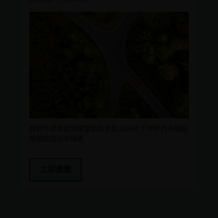
一些子基金投資於股票，須承受證券價值波動的股本證券風
險。
一些子基金投資於債券╱優先股(包括低於投資級別或未評級)
及資產╱按揭抵押證券╱商業票據，須承受較高利率、信貸
╱對手方，波動性、流動性、降級、估值及信貸評級風險，
或會具較高波動性。
投資子基金涉及一般投資、貨幣、對沖、經濟、政治、政
策、外匯、流動性、稅務、法律、監管、中小市值公司相
關、證券融資交易相關及優先股相關風險。在極端的市場環
境下，閣下可能會損失全部投資。
駿利亨德森投資展望助您掌握2026年下半年的市場趨
一些子基金可使用金融衍生工具作投資、有效管理投資組合
勢與投資組合機遇
及╱或對沖目的，並涉及對手方、流動性、槓桿、波動性、
估值、場外交易、信貸、貨幣、指數、交收違約及利率風
險，子基金可能蒙受全部或重大損失。
立即瀏覽
一些子基金的投資集中於單一市場（如美國）╱行業領域
（如科技、地產）╱工具 (如低於投資級別或未評級美國債券
╱優先股）╱中小型公司，或會具較高波動性。