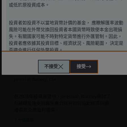
或低於原投資成本。
投資者如投資不以當地貨幣計價的基金， 應瞭解匯率波動
美國大型股：資本投資及生產力有望推動
風險可能在外幣兌換回投資者本國貨幣時致使本金出現損
2026年經濟增長
失。有關國家可能不時對特定貨幣進行外匯管制。因此，
投資者應依據其投資目標、經濟狀況、風險範圍， 決定是
2025年12月2日
特點與展望
否適合進行任何外幣投資。
美國大型股：資本投資及生產力有望推動
不接受
接受
駿利亨德森遠見基金
2026年經濟增長
駿利亨德森遠見基金作為一個傘子基金，包含不同子基金，
Jeremiah Buckley, CFA
主要投資於股票，而各項投資均具不同風險範圍。
一些子基金投資於股票，須承受證券價值波動的股本證券風
在2026年投資展望中，Jeremiah Buckley探討了
險。
AI基礎設施支出與生產力提升如何協助經濟持續
增長及企業盈利擴張。
一些子基金投資於債券或其他債務證券，須承受信貸，利
率、信貸評級、場外交易市場及降級風險。
7
分鐘閱讀
投資子基金涉及一般投資、貨幣、人民幣貨幣及兌換、流動