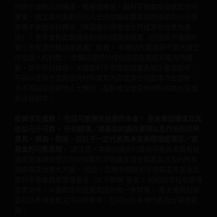
何明示或默示的保證、擔保或陳述。駿利亨德森投資或其任何
的任何錯誤、疏漏（包括但不僅限於第三方來源的錯誤、疏
董事、員工或代表對任何人士因信賴此類資訊而導致的任何損
漏）不負任何責任。 本網站提供的資訊、觀點可能隨時有
害概不承擔任何責任（無論是以侵權或合同或其他法律為基
變， 恕不另行通知。 除非另有說明， 所有資料的來源為駿
礎），並不會對此類資訊的任何錯誤或遺漏（包括但不僅限於
亨德森投資。
第三方來源的錯誤或遺漏）負責。 本網站所載資訊不能代替您
作出個人的判斷。 本網站提供的任何資訊及觀點可能有所變
動，恕不另行通知。未經駿利亨德森投資事先明示書面許可，
有關日後事件（例如市場及經濟狀況、證券或公司表現、產
不得以任何方式對任何材料或其內容或其任何副本作出變動，
要約發售或其他任何類型的預測）的猜測或所載信念均屬「
亦不得向任何其他人士傳送、複製或分發任何材料或其內容或
其任何副本。
瞻性陳述」。前瞻性陳述代表作者的想法，並不一定代表駿
亨德森投資的意見。
投資涉及風險， 包括可能損失投資的本金。 基金單位價值及其
收益可升可跌。 任何經理／或基金的過往表現以及作出的任何
意見、預測、假設、估計不一定代表其未來表現或經理及／或
網站的可用性與使用
基金的可能表現
。 請注意，本網站提供的資訊可能尚未載有披
露投資本網站提及的任何駿利亨德森全球投資產品涉及的所有
本網站按“現狀”和“可用情況”供您使用，風險自負。網站所載
風險與其他重大方面， 因此，您應參閱駿利亨德森遠見基金及
資訊可能隨時有變， 恕不另行通知。 若選擇將本網站的網頁
駿利亨德森資產管理基金（以下簡稱“基金”）的招股章程和香港
加入書簽以供日後使用，則同意自行負責檢查網頁在最後一
發售文件，以獲取所有投資風險的進一步詳情。 基金備有招股
訪問本網站後有無更新。 請自行負責確保電腦系統符合使用
章程及香港發售文件以供參考，您可以向香港代表及分銷商索
本網站所需的所有相關技術規格，並實施充分的程式與病毒
取。