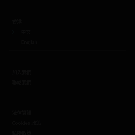
一些子基金投資於從事或涉及地產業的公司，須承受地產投
資信託基金及地產相關公司的風險。
一些子基金可投資於發展中市場並涉及較高風險。
香港
一些子基金可酌情決定(i)從子基金的資本中支付股息，及╱
中文
或 (ii)從收益總額中支付股息，同時從子基金的資本中扣除所
English
有或部份費用及開支，導致可供子基金支付股息的可分派收
益增加，故子基金實際上可從資本中支付股息。此可能導致
子基金的每股資產淨值即時減少，並相等於從投資者的原本
投資或該原本投資應佔的任何資本增益中退回或提取部份款
項。
加入我們
投資者不應只根據本文件而作出投資決定，並應細閱有關的
聯絡我們
發售文件以理解更詳細的投資風險。
法律資訊
Cookies 政策
註: 投資決定乃屬於閣下所有。如閣下對本文件的內容有任何
疑問，應尋求獨立專業財務意見。 投資者不應只根據本文件
私隱政策