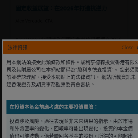
固定收益展望：在2026年打造抗逆力
Alex Veroude, CFA
Alex Veroude闡述為何固定收益信貸週期在2026
年仍有進一步上升的空間，但投資者應在其投資
法律資訊
Close
組合中打造抗逆力。
用本網站須接受此類條款和條件。駿利亨德森投資香港有限
12
分鐘閱讀
司及其附屬公司在本網站簡稱為“駿利亨德森投資”。 您必須
讀並確認理解、接受本網站上的法律資訊。 網站所載資訊未
經香港證券及期貨事務監察委員會審核。
在投資本基金前應考慮的主要投資風險：
投資涉及風險。過往表現並非未來結果的指示。由於市場
和外幣匯率的變化，回報率可能出現變化，投資的本金價
值也可能波動。倘若贖回各基金的股份，所得的可能超出