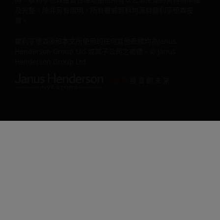
及完整。除非另有說明，所有數據資料均源自駿利亨德森投
駿利亨德森授予閣下非專用、個人、不可轉讓、不可再許可
資。
有限及可撤銷的權利，以便閣下僅就個人用途而使用任何電
或其他電子顯示設備接達、使用及顯示本網站（「獲准使
駿利亨德森®和本文所使用的任何其他商標均為Janus
用」）。閣下同意僅就合法用途、獲准使用及並非下文所列
Henderson Group Ltd.或其子公司之商標。© Janus
Henderson Group Ltd.
禁止使用的用途，使用本網站。不得將網站另作他用，除非
下已與我們事先達成書面協定。
並肩
投資創未來
閣下可列印及下載網站內容之副本，惟該副本僅可就獲准使
而製備，閣下不得以任何方式刪除或修改資料或資訊，且閣
應納入本網站內容所載之任何通知及任何法律資訊，如所有
版權通知、商標圖注或其他所有權通知，以及註腳或本條款
條件下載列之所有法律免責聲明（如螢幕或透過鏈結所示）
尋求我們給予事先書面批准後，方可與本網站建立有限制的
結，並僅可在完全遵循所有適用法律及規例、本條款及條件
情況下如此行事。亦請參閱下文的「鏈結及標識使用政策」
禁止使用