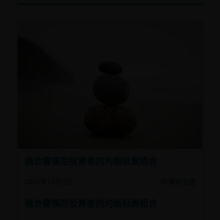
性、對沖、市場、經濟、政治、監管、稅務、有關證券借
出、有關反向回購交易、金融、利率、中小型公司相關、科
技相關公司及基準值風險。在極端的市場環境下，閣下可能
會損失全部投資。
一些子基金可投資於房地產行業，並承受地產證券相關風
險。
一些子基金可使用金融衍生工具作投資用途、及/ 或降低風
險、締造額外收益、及更有效率地管理子基金， 並涉及對手
方、流動性、槓桿、波動性、估值、 場外交易及短倉風險，
子基金可能會蒙受全部或重大損失。
一些子基金的投資集中於於單一市場（如中國）╱地區（如
亞洲）╱行業領域（如科技、地產）╱中小型公司，或會具
較高波動性。
適合審慎型投資者的均衡投資組合
一些子基金可投資於新興市場、中國A股/中國A股連接產品，
2025年10月9日
時事與主題
可能具較高波動性，並承受投資中國證券及滬港通/深港通的
風險。
適合審慎型投資者的均衡投資組合
一些子基金可能承受各種有關可持續投資策略風險: 集中、投