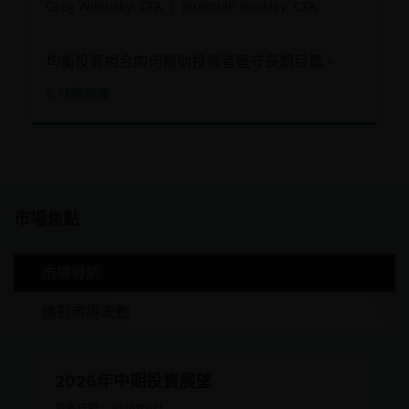
資挑選的主觀判斷、排除、依賴企業數據及第三方資料、投
Greg Wilensky, CFA
Jeremiah Buckley, CFA
資性質的改變風險。
一些子基金可能投資於歐元區, 或會蒙受歐元區風險。
均衡投資組合如何幫助投資者堅守長期目標。
就一些子基金的股份類別而言，董事可酌情從（i）總投資收
6
分鐘閱讀
入、已變現及未變現資本收益淨額中支付股息，同時從資本
中⽀付全部或部分費用及支出，致使供支付股息的可供分派
收入增加，因此子基金可實際地從資本中支付股息; 及（ii）
某些股份類別也可從原有資本支付股息。這相當於退回或提
取投資者部分的原有投資額或該原有投資額應佔的任何資本
收益，並可能會導致本基金每股資產淨值即時減少。
市場焦點
一些子基金可能徵收業績表現費。即使投資資本虧損，投資
者也可能需要支付此費用。
市場導航
投資者不應只根據本文件而作出投資決定，並應細閱有關的
發售文件以理解更詳細的投資風險。
應對市場波動
駿利亨德森資產管理基金
駿利亨德森遠見基金作為一個傘子基金，包含不同子基金，
2026年中期投資展望
主要投資於股票，而各項投資均具不同風險範圍 。
發佈日期：2026年6月