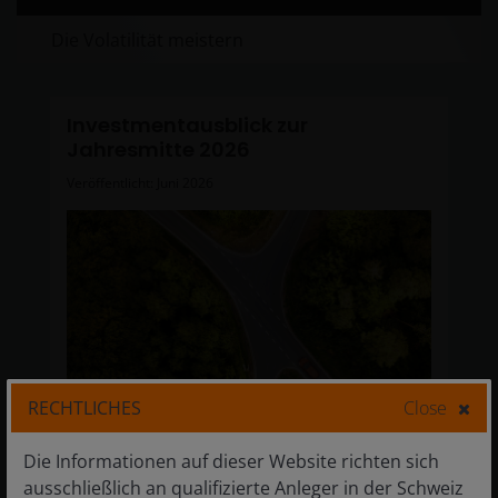
Die Volatilität meistern
Investmentausblick zur
Jahresmitte 2026
Veröffentlicht: Juni 2026
RECHTLICHES
Close
Die Informationen auf dieser Website richten sich
Der Investmentausblick von Janus Henderson –
ausschließlich an qualifizierte Anleger in der Schweiz