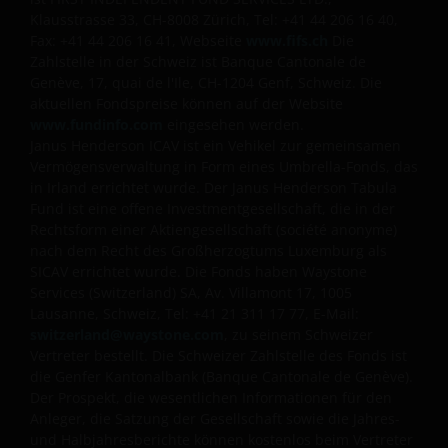
Klausstrasse 33, CH-8008 Zürich, Tel: +41 44 206 16 40,
beaufsichtigt von der Financial Conduct Authority)
Fax: +41 44 206 16 41, Webseite
www.fifs.ch
Die
und Janus Henderson Investors Europe S.A.
Zahlstelle in der Schweiz ist Banque Cantonale de
(Registrierungsnummer B22848 mit Sitz in 78,
Genève, 17, quai de l'Ile, CH-1204 Genf, Schweiz. Die
Avenue de la Liberté, L-1930 Luxemburg, Luxemburg,
aktuellen Fondspreise können auf der Website
und durch die Commission de Surveillance du
www.fundinfo.com
eingesehen werden.
Secteur Financier reguliert) zur Verfügung gestellt
Janus Henderson ICAV ist ein Vehikel zur gemeinsamen
werden.
Vermögensverwaltung in Form eines Umbrella-Fonds, das
in Irland errichtet wurde. Der Janus Henderson Tabula
Fund ist eine offene Investmentgesellschaft, die in der
Wo sich die Bestimmungen hierin auf die „Janus
Rechtsform einer Aktiengesellschaft (société anonyme)
nach dem Recht des Großherzogtums Luxemburg als
Henderson Group“ beziehen, sind damit die Janus
SICAV errichtet wurde. Die Fonds haben Waystone
Henderson Group Ltd. (gegründet und registriert in
Services (Switzerland) SA, Av. Villamont 17, 1005
Jersey, Eintragungsnr. 101484, eingetragener
Lausanne, Schweiz, Tel: +41 21 311 17 77, E-Mail:
Geschäftssitz 47 Esplanade, St Helier, Jersey JE1 0BD)
switzerland@waystone.com
, zu seinem Schweizer
und alle ihre hundertprozentigen
Vertreter bestellt. Die Schweizer Zahlstelle des Fonds ist
Tochtergesellschaften gemeint.
die Genfer Kantonalbank (Banque Cantonale de Genève).
Der Prospekt, die wesentlichen Informationen für den
Anleger, die Satzung der Gesellschaft sowie die Jahres-
und Halbjahresberichte können kostenlos beim Vertreter