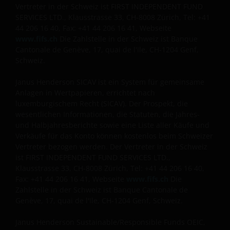
Vertreter in der Schweiz ist FIRST INDEPENDENT FUND
ändern, wenn sich diese Umstände oder die
SERVICES LTD., Klausstrasse 33, CH-8008 Zürich, Tel: +41
gesetzlichen Rahmenbedingungen ändern. Anlagen
44 206 16 40, Fax: +41 44 206 16 41, Webseite
in Fremdwährungen können zudem
www.fifs.ch
Die Zahlstelle in der Schweiz ist Banque
Währungsschwankungen unterliegen.
Cantonale de Genève, 17, quai de l'Ile, CH-1204 Genf,
Schweiz.
Datenschutz- und Cookie-Richtlinien
Janus Henderson SICAV ist ein System für gemeinsame
Anlagen in Wertpapieren, errichtet nach
Bei Janus Henderson Investors nehmen wir den
luxemburgischem Recht (SICAV). Der Prospekt, die
Schutz Ihrer persönlichen Daten sehr ernst und wir
wesentlichen Informationen, die Statuten, die Jahres-
sind darauf bedacht, Ihre persönlichen Daten
und Halbjahresberichte sowie eine Liste aller Käufe und
bestmöglich zu schützen. Wir halten es daher für
Verkäufe für das Konto können kostenlos beim Schweizer
Vertreter bezogen werden. Der Vertreter in der Schweiz
wichtig, dass Sie wissen, wie wir mit den
ist FIRST INDEPENDENT FUND SERVICES LTD.,
Informationen umgehen, die Sie uns über diese
Klausstrasse 33, CH-8008 Zürich, Tel: +41 44 206 16 40,
Website zu Verfügung stellen. Wir verwenden Ihre
Fax: +41 44 206 16 41, Webseite
www.fifs.ch
Die
persönlichen Daten daher nur so wie in unserer
Zahlstelle in der Schweiz ist Banque Cantonale de
Datenschutz-Richtlinie
dargestellt.
Genève, 17, quai de l'Ile, CH-1204 Genf, Schweiz.
Janus Henderson Sustainable/Responsible Funds OEIC,
Wir verwenden Cookies, d. h. kleine Textdateien, die