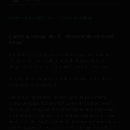
vereinfachter Fassung, dem aktuellsten Jahres- oder
Halbjahresbericht und etwaigen sonstigen für das
Datenschutz-Richtlinie
|
Cookie-Richtlinie
ausgewählte Produkt relevanten Unterlagen gelesen
worden sind. Sämtliche dieser Dokumente sind bei
unserem Vertreter bzw. unserer Zahlstelle in
Marketing-Anzeige. Nur für professionelle Schweizer
Schweiz für das ausgewählte Produkt kostenlos
Anleger.
erhältlich. Sie sind verpflichtet, den Inhalt dieser
Unterlagen zur Kenntnis zu nehmen. Diese Website
Der Wert einer Anlage und der Erträge aus ihr kann
steigen, aber auch fallen, und die Rückzahlung des
kann Werbung enthalten.
eingesetzten Kapitals kann nicht garantiert werden.
Alle Angaben von Janus Henderson Investors, sofern
Die Wertentwicklung in der Vergangenheit ist kein
nicht anders angegeben.
verlässlicher Indikator für die künftige
Wertentwicklung. Der Wert einer Anlage und die
Der Janus Henderson Horizon Fund ist eine offene
Einkünfte aus ihr können steigen, aber auch fallen,
Investmentgesellschaft nach luxemburgischem Recht
und die Rückzahlung des eingesetzten Kapitals kann
(SICAV). Der Prospekt, die wesentlichen Informationen,
nicht garantiert werden. Die Besteuerung und
die Statuten, die Jahres- und Halbjahresberichte sowie
eventuelle Steuervorteile sind von den persönlichen
eine Liste aller Käufe und Verkäufe für das Konto können
kostenlos beim Schweizer Vertreter bezogen werden. Der
Umständen des Anlegers abhängig und können sich