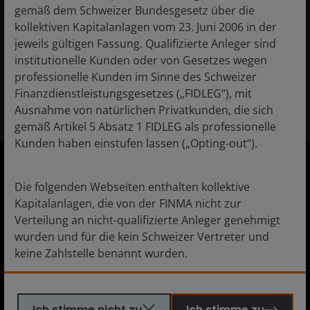
Orientierungshilfe für Markttrends und
gemäß dem Schweizer Bundesgesetz über die
Portfoliochancen in der zweiten Jahreshälfte
kollektiven Kapitalanlagen vom 23. Juni 2006 in der
2026.
jeweils gültigen Fassung. Qualifizierte Anleger sind
institutionelle Kunden oder von Gesetzes wegen
Mehr erfahren
professionelle Kunden im Sinne des Schweizer
Finanzdienstleistungsgesetzes („FIDLEG“), mit
Ausnahme von natürlichen Privatkunden, die sich
gemäß Artikel 5 Absatz 1 FIDLEG als professionelle
Kunden haben einstufen lassen („Opting-out“).
Die folgenden Webseiten enthalten kollektive
Schweiz Professionelle Anleger
Kapitalanlagen, die von der FINMA nicht zur
Deutsch
Verteilung an nicht-qualifizierte Anleger genehmigt
wurden und für die kein Schweizer Vertreter und
Français
keine Zahlstelle benannt wurden.
English
Der Inhalt dieser Website ist nicht als Beratung
Ich stimme nicht zu
Ich stimme zu