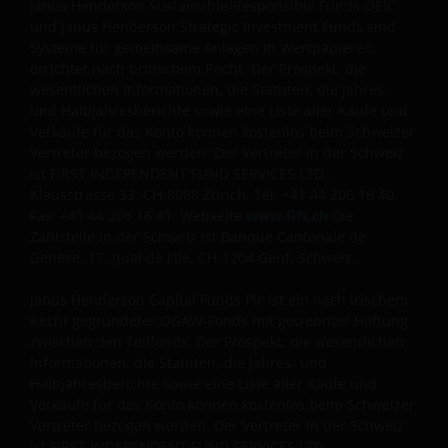
Janus Henderson Sustainable/Responsible Funds OEIC
von unserer Website an Ihren Internetbrowser
und Janus Henderson Strategic Investment Funds sind
geschickt werden, um Ihren Besuch auf unseren
Systeme für gemeinsame Anlagen in Wertpapieren,
errichtet nach britischem Recht. Der Prospekt, die
Websites so angenehm wie möglich zu gestalten.
wesentlichen Informationen, die Statuten, die Jahres-
Näheres hierzu finden Sie in unserer
Cookie-
und Halbjahresberichte sowie eine Liste aller Käufe und
Richtlinie
.
Verkäufe für das Konto können kostenlos beim Schweizer
Vertreter bezogen werden. Der Vertreter in der Schweiz
ist FIRST INDEPENDENT FUND SERVICES LTD.,
Diese Website wird in Europa von Janus Henderson
Klausstrasse 33, CH-8008 Zürich, Tel: +41 44 206 16 40,
Investors (in diesen rechtlichen Hinweisen auch als
Fax: +41 44 206 16 41, Webseite
www.fifs.ch
Die
„wir” oder „uns” bezeichnet) herausgegeben. Janus
Zahlstelle in der Schweiz ist Banque Cantonale de
Henderson Investors ist der Name, unter dem
Genève, 17, quai de l'Ile, CH-1204 Genf, Schweiz.
Anlageprodukte und -dienstleistungen von Janus
Janus Henderson Capital Funds Plc ist ein nach irischem
Henderson Investors International Limited (Reg.-Nr.
Recht gegründeter OGAW-Fonds mit getrennter Haftung
3594615), Janus Henderson Investors UK Limited
zwischen den Teilfonds. Der Prospekt, die wesentlichen
(Reg.-Nr. 906355), Janus Henderson Fund
Informationen, die Statuten, die Jahres- und
Management UK Limited (Reg.-Nr. 2678531), Tabula
Halbjahresberichte sowie eine Liste aller Käufe und
Investment Management Limited (eingetragene Nr.
Verkäufe für das Konto können kostenlos beim Schweizer
11286661), (jeweils eingetragen in England und Wales
Vertreter bezogen werden. Der Vertreter in der Schweiz
unter 201 Bishopsgate, London EC2M 3AE und
ist FIRST INDEPENDENT FUND SERVICES LTD.,