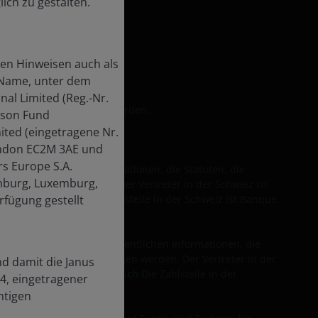
ch zu gestalten.
hen Hinweisen auch als
r Name, unter dem
al Limited (Reg.-Nr.
ls kann nicht garantiert werden.
rson Fund
ted (eingetragene Nr.
London EC2M 3AE und
rs Europe S.A.
 die wesentlichen Informationen, die Statuten, die
emburg, Luxemburg,
treter bezogen werden. Der Vertreter in der Schweiz ist
bseite
rfügung gestellt
www.fifs.ch
Die Zahlstelle in der Schweiz ist Banque
V). Der Prospekt, die wesentlichen Informationen, die
 Schweizer Vertreter bezogen werden. Der Vertreter in der
d damit die Janus
6 16 41, Webseite
www.fifs.ch
Die Zahlstelle in der
84, eingetragener
ntigen