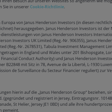
 Ihren Besuch auf unseren Websites so angenehm wie mögli
n Sie in unserer
Cookie-Richtlinie
.
n Europa von Janus Henderson Investors (in diesen rechtlic
eger.
eichnet) herausgegeben. Janus Henderson Investors ist de
dienstleistungen von Janus Henderson Investors Internation
en, aber auch fallen, und die Rückzahlung des eingesetzten Kapita
erson Investors UK Limited (Reg.-Nr. 906355), Janus Hende
ed (Reg.-Nr. 2678531), Tabula Investment Management Limi
t anders angegeben.
eingetragen in England und Wales unter 201 Bishopsgate, 
r Financial Conduct Authority) und Janus Henderson Investo
entgesellschaft nach luxemburgischem Recht (SICAV). Der Prospekt,
r B22848 mit Sitz in 78, Avenue de la Liberté, L-1930 Lux
ufe und Verkäufe für das Konto können kostenlos beim Schweizer Ver
CH-8008 Zürich, Tel: +41 44 206 16 40, Fax: +41 44 206 16 41, We
sion de Surveillance du Secteur Financier reguliert) zur Ve
weiz.
agen in Wertpapieren, errichtet nach luxemburgischem Recht (SICA
Liste aller Käufe und Verkäufe für das Konto können kostenlos beim
ngen hierin auf die „Janus Henderson Group“ beziehen, sin
trasse 33, CH-8008 Zürich, Tel: +41 44 206 16 40, Fax: +41 44 20
 (gegründet und registriert in Jersey, Eintragungsnr. 1014
, CH-1204 Genf, Schweiz.
anade, St Helier, Jersey JE1 0BD) und alle ihre hundertproze
n gemeint.