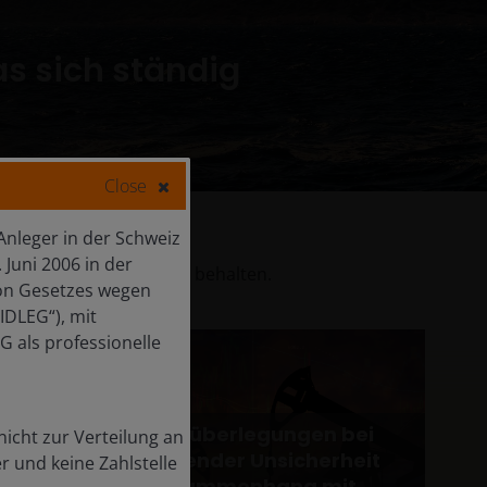
as sich ständig
Close
 Anleger in der Schweiz
Juni 2006 in der
n und den Überblick zu behalten.
 von Gesetzes wegen
IDLEG“), mit
G als professionelle
n die
Anlageüberlegungen bei
nicht zur Verteilung an
,
anhaltender Unsicherheit
r und keine Zahlstelle
itet
im Zusammenhang mit