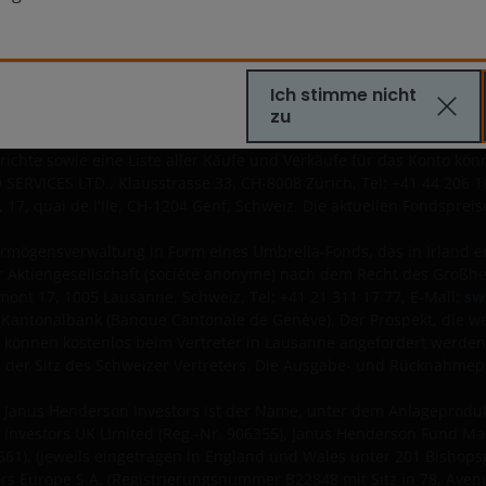
nus Henderson Sustainable/Responsible Funds OEIC und Janus Hen
schem Recht. Der Prospekt, die wesentlichen Informationen, die St
tenlos beim Schweizer Vertreter bezogen werden. Der Vertreter in
ax: +41 44 206 16 41, Webseite
www.fifs.ch
Die Zahlstelle in der Sch
Ich stimme nicht
zu
 Recht gegründeter OGAW-Fonds mit getrennter Haftung zwischen de
erichte sowie eine Liste aller Käufe und Verkäufe für das Konto k
SERVICES LTD., Klausstrasse 33, CH-8008 Zürich, Tel: +41 44 206 1
 17, quai de l'Ile, CH-1204 Genf, Schweiz. Die aktuellen Fondspre
rmögensverwaltung in Form eines Umbrella-Fonds, das in Irland er
ner Aktiengesellschaft (société anonyme) nach dem Recht des Großh
mont 17, 1005 Lausanne, Schweiz, Tel: +41 21 311 17 77, E-Mail:
sw
fer Kantonalbank (Banque Cantonale de Genève). Der Prospekt, die w
e können kostenlos beim Vertreter in Lausanne angefordert werden.
nd der Sitz des Schweizer Vertreters. Die Ausgabe- und Rücknahm
 Janus Henderson Investors ist der Name, unter dem Anlageproduk
n Investors UK Limited (Reg.-Nr. 906355), Janus Henderson Fund M
1), (jeweils eingetragen in England und Wales unter 201 Bishops
ors Europe S.A. (Registrierungsnummer B22848 mit Sitz in 78, Ave