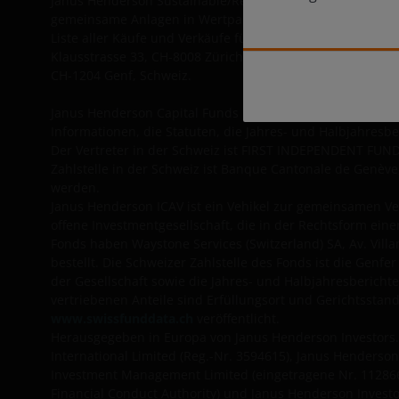
Janus Henderson Sustainable/Responsible Funds OEIC, Ja
gemeinsame Anlagen in Wertpapieren, errichtet nach briti
Liste aller Käufe und Verkäufe für das Konto können kos
Klausstrasse 33, CH-8008 Zürich, Tel: +41 44 206 16 40, F
CH-1204 Genf, Schweiz.
Janus Henderson Capital Funds Plc ist ein nach irischem
Informationen, die Statuten, die Jahres- und Halbjahresb
Der Vertreter in der Schweiz ist FIRST INDEPENDENT FUND 
Zahlstelle in der Schweiz ist Banque Cantonale de Genève,
werden.
Janus Henderson ICAV ist ein Vehikel zur gemeinsamen Ve
offene Investmentgesellschaft, die in der Rechtsform ei
Fonds haben Waystone Services (Switzerland) SA, Av. Villa
bestellt. Die Schweizer Zahlstelle des Fonds ist die Gen
der Gesellschaft sowie die Jahres- und Halbjahresbericht
vertriebenen Anteile sind Erfüllungsort und Gerichtssta
www.swissfunddata.ch
veröffentlicht.
Herausgegeben in Europa von Janus Henderson Investors.
International Limited (Reg.-Nr. 3594615), Janus Henderso
Investment Management Limited (eingetragene Nr. 1128666
Financial Conduct Authority) und Janus Henderson Invest