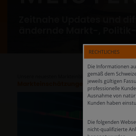
Zeitnahe Updates und dif
ändernde Markt-, Politik
RECHTLICHES
Die Informationen auf
gemäß dem Schweizer 
Unsere neuesten Markteinblicke helfen den Anleger
jeweils gültigen Fass
Markteinschätzungen
professionelle Kunde
Ausnahme von natürli
Kunden haben einstuf
Die folgenden Webseit
nicht-qualifizierte A