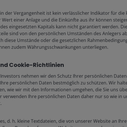
eüberlegungen zur
Venezuela: Fokussie
chwinglichkeit und
auf Stabilität statt
n der Vergangenheit ist kein verlässlicher Indikator für die 
olitik
Regimewechsel
 Wert einer Anlage und die Einkünfte aus ihr können steigen
2026
5 Jan 2026
des eingesetzten Kapitals kann nicht garantiert werden. D
rteile sind von den persönlichen Umständen des Anlegers 
Mehr anzeigen
ich diese Umstände oder die gesetzlichen Rahmenbedingung
nen zudem Währungsschwankungen unterliegen.
nd Cookie-Richtlinien
Investors nehmen wir den Schutz Ihrer persönlichen Daten 
 Ihre persönlichen Daten bestmöglich zu schützen. Wir halt
ssen, wie wir mit den Informationen umgehen, die Sie uns üb
ssemitteilungen
Rechtliches
ir verwenden Ihre persönlichen Daten daher nur so wie in 
iere
Datenschutzrichtlinie
.
takt
Cookie-Richtlinie
nnements
Sicherheitsinformatio
s, d. h. kleine Textdateien, die von unserer Website an Ihr