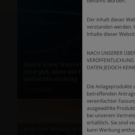
benannt wurden.
Der Inhalt dieser Web
verstanden werden. H
Inhalte dieser Websit
NACH UNSERER ÜBER
VERÖFFENTLICHUNG Z
Quick View: Nachrichten aus dem N
DATEN JEDOCH KEIN
sind gut, aber die Fundamentaldate
weiterhin wichtig
Die Anlageprodukte 
15. Juni 2026
betreffenden Antrag
vereinfachter Fassun
ausgewählte Produkt
bei unserem Vertrete
erhältlich. Sie sind 
Absolute Return: Warum
Trump 
kann Werbung enthal