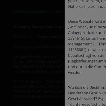
geschickt werden, um
Näheres hierzu finde
Datenschutz-Richtlinie
|
Cookie-Richtlinie
Diese Website wird i
Marketing-Anzeige. Nur für professionelle Schweizer Anl
„wir” oder „uns” bez
Anlageprodukte und -
Der Wert einer Anlage und der Erträge aus ihr kann steig
3594615), Janus Hend
Management UK Limit
Alle Angaben von Janus Henderson Investors, sofern nich
11286661), (jeweils 
beaufsichtigt von de
Der Janus Henderson Horizon Fund ist eine offene Investm
(Registrierungsnumme
Jahres- und Halbjahresberichte sowie eine Liste aller Kä
FIRST INDEPENDENT FUND SERVICES LTD., Klausstrasse 33, 
und durch die Commis
Cantonale de Genève, 17, quai de l'Ile, CH-1204 Genf, Sch
werden.
Janus Henderson SICAV ist ein System für gemeinsame Anl
Statuten, die Jahres- und Halbjahresberichte sowie eine 
Wo sich die Bestimmu
Schweiz ist FIRST INDEPENDENT FUND SERVICES LTD., Klauss
Henderson Group Ltd.
Schweiz ist Banque Cantonale de Genève, 17, quai de l'Ile
Geschäftssitz 47 Espl
Tochtergesellschafte