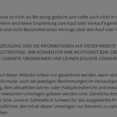
zu sein
7. Mai 2026
site ist nicht als Beratung gedacht und sollte auch nicht in
ierin wird keine Empfehlung zum Kauf oder Verkauf irgend
e sind nicht Bestandteil eines Vertrags über den Kauf oder 
Quick View:
Energiepreissensitivi
könnte angesichts d
ZEUGUNG SIND DIE INFORMATIONEN AUF DIESER WEBSIT
Iran‑Konflikts zu eine
UTREFFEND, WIR KÖNNEN FÜR IHRE RICHTIGKEIT BZW. DIE
ahen Osten
stärkeren
E GARANTIE ÜBERNEHMEN UND LEHNEN JEGLICHE GEWÄHRL
n sind
Differenzierung der
Schwellenländer füh
auf dieser Website sollten nur gezeichnet werden, wenn v
3. März 2026
sformular auch die jeweiligen Bestimmungen im Verkaufspr
g, dem aktuellsten Jahres- oder Halbjahresbericht und etwa
 relevanten Unterlagen gelesen worden sind. Sämtliche di
r bzw. unserer Zahlstelle in Schweiz für das ausgewählte P
verpflichtet, den Inhalt dieser Unterlagen zur Kenntnis zu n
im Jahr 2026:
ten.