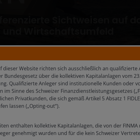
ferenzierte Sichtweisen auf d
- und Wirtschaftsumfeld
 dieser Website richten sich ausschließlich an qualifizierte
Bundesgesetz über die kollektiven Kapitalanlagen vom 23. 
n, in unsicheren Märkten auf dem neuesten Stand zu bleibe
ung. Qualifizierte Anleger sind institutionelle Kunden oder
n im Sinne des Schweizer Finanzdienstleistungsgesetzes („F
chen Privatkunden, die sich gemäß Artikel 5 Absatz 1 FIDLE
en lassen („Opting-out“).
Chart to Watch: Wen
en enthalten kollektive Kapitalanlagen, die von der FINMA 
Märkte am Ende sind
nleger genehmigt wurden und für die kein Schweizer Vertrete
lohnt es sich, vorbere