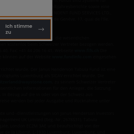
derson Strategic Investment Funds sind Systeme für
atuten, die Jahres- und Halbjahresberichte sowie eine
 der Schweiz ist FIRST INDEPENDENT FUND SERVICES LTD.,
weiz ist Banque Cantonale de Genève, 17, quai de l'Ile,
Ich stimme
zu
n Teilfonds. Der Prospekt, die wesentlichen
önnen kostenlos beim Schweizer Vertreter bezogen werden.
6 40, Fax: +41 44 206 16 41, Webseite
www.fifs.ch
Die
ise können auf der Website
www.fundinfo.com
eingesehen
richtet wurde. Der Janus Henderson Tabula Fund ist eine
erzogtums Luxemburg als SICAV errichtet wurde. Die
itzerland@waystone.com
, zu seinem Schweizer Vertreter
esentlichen Informationen für den Anleger, die Satzung
 In Bezug auf die in oder von der Schweiz aus
epreise werden bei jeder Ausgabe und Rücknahme unter
te und -dienstleistungen von Janus Henderson Investors
anagement UK Limited (Reg.-Nr. 2678531), Tabula
gate, London EC2M 3AE und beaufsichtigt von der
nue de la Liberté, L-1930 Luxemburg, Luxemburg, und