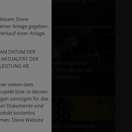
Iran
9 Mär 2026
 diesem Sinne
einer Anlage gegeben.
Verkauf einer Anlage.
tät
es
E AM DATUM DER
r
 AKTUALITÄT DER
Quick View: Was US-
EISTUNG AB.
Angriffe im Iran für die
ren
Märkte bedeuten
orher neben dem
Mar 2, 2026
ospekt bzw. in dessen
igen sonstigen für das
eser Dokumente sind
rodukt kostenlos
ehmen. Diese Website
Quick View: Venezuela