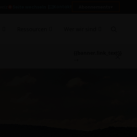
Kontakt
Seite wechseln
Abonnements
weiz
e
Ressourcen
Wer wir sind
{{banner.link_text}}