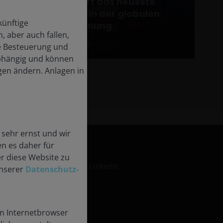
rung
markiert das neueste
Kapitel in der globalen
künftige
Neuordnung
, aber auch fallen,
5 Jan 2026
ie Besteuerung und
abhängig und können
en ändern. Anlagen in
sehr ernst und wir
en es daher für
er diese Website zu
LinkedIn
unserer
Datenschutz-
nen
en Internetbrowser