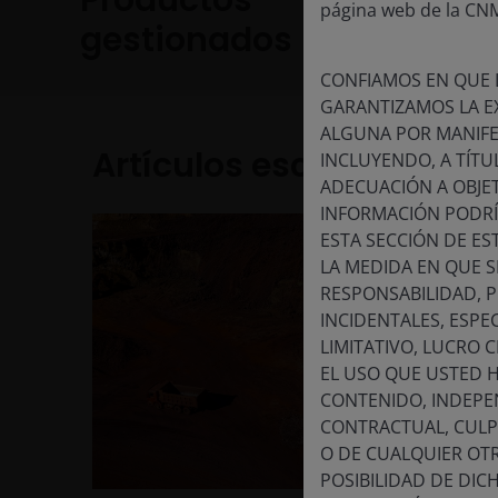
Productos
página web de la CN
gestionados
CONFIAMOS EN QUE L
GARANTIZAMOS LA E
ALGUNA POR MANIFES
Artículos escritos
INCLUYENDO, A TÍTU
ADECUACIÓN A OBJET
INFORMACIÓN PODRÍ
ESTA SECCIÓN DE ES
LA MEDIDA EN QUE S
RESPONSABILIDAD, P
INCIDENTALES, ESPE
LIMITATIVO, LUCRO 
EL USO QUE USTED HA
CONTENIDO, INDEPEN
CONTRACTUAL, CULP
O DE CUALQUIER OT
POSIBILIDAD DE DIC