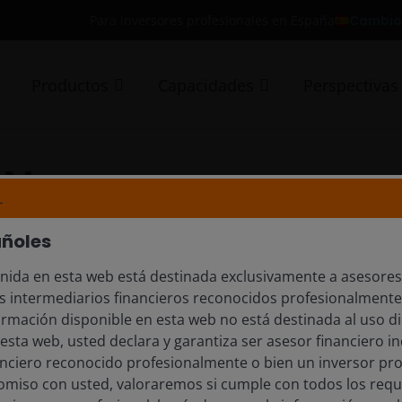
Cambio 
Para inversores profesionales en España
Productos
Capacidades
Perspectivas
AN
L
añoles
nida en esta web está destinada exclusivamente a asesores
s intermediarios financieros reconocidos profesionalmente
ormación disponible en esta web no está destinada al uso di
 esta web, usted declara y garantiza ser asesor financiero i
anciero reconocido profesionalmente o bien un inversor pro
miso con usted, valoraremos si cumple con todos los requ