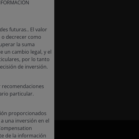
INFORMACIÓN
es futuras.. El valor
e o decrecer como
cuperar la suma
e un cambio legal, y el
iculares, por lo tanto
cisión de inversión.
cer recomendaciones
rio particular.
cción proporcionados
 a una inversión en el
 Compensation
te de la información