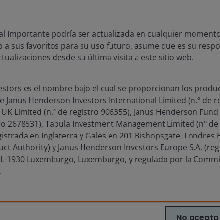
ección mutua, para mejorar el servicio al cliente y para fines de 
al Importante podría ser actualizada en cualquier momento.
os para ser comercializados al público en España y pertenecen a
b a sus favoritos para su uso futuro, asume que es su respon
lante, la "CNMV") con el número 353.
tualizaciones desde su última visita a este sitio web.
os para ser comercializados al público en España y pertenecen a 
stors es el nombre bajo el cual se proporcionan los produc
la "CNMV") con el número 259.
e Janus Henderson Investors International Limited (n.º de r
 UK Limited (n.º de registro 906355), Janus Henderson Fu
stro 2678531), Tabula Investment Management Limited (nº de 
os para ser comercializados al público en España y pertenecen a 
elante the "CNMV") con el número 265.
egistrada en Inglaterra y Gales en 201 Bishopsgate, Londres
uct Authority) y Janus Henderson Investors Europe S.A. (reg
, L-1930 Luxemburgo, Luxemburgo, y regulado por la Commi
os para ser comercializados al público en España y pertenecen a 
.
he "CNMV") con el número 1859.
jera inscrita en España en la CNMV con el número 2302.
No acepto
tatutos, y las cuentas anuales y semestrales de los fondos están disp