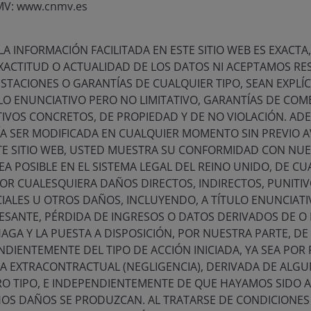
MV: www.cnmv.es
A INFORMACIÓN FACILITADA EN ESTE SITIO WEB ES EXACTA
XACTITUD O ACTUALIDAD DE LOS DATOS NI ACEPTAMOS RE
TACIONES O GARANTÍAS DE CUALQUIER TIPO, SEAN EXPLÍCI
LO ENUNCIATIVO PERO NO LIMITATIVO, GARANTÍAS DE COME
IVOS CONCRETOS, DE PROPIEDAD Y DE NO VIOLACIÓN. ADE
A SER MODIFICADA EN CUALQUIER MOMENTO SIN PREVIO AV
TE SITIO WEB, USTED MUESTRA SU CONFORMIDAD CON NUE
EA POSIBLE EN EL SISTEMA LEGAL DEL REINO UNIDO, DE C
OR CUALESQUIERA DAÑOS DIRECTOS, INDIRECTOS, PUNITI
CIALES U OTROS DAÑOS, INCLUYENDO, A TÍTULO ENUNCIAT
CESANTE, PÉRDIDA DE INGRESOS O DATOS DERIVADOS DE 
GA Y LA PUESTA A DISPOSICIÓN, POR NUESTRA PARTE, DE E
DIENTEMENTE DEL TIPO DE ACCIÓN INICIADA, YA SEA POR
A EXTRACONTRACTUAL (NEGLIGENCIA), DERIVADA DE ALGUN
RO TIPO, E INDEPENDIENTEMENTE DE QUE HAYAMOS SIDO 
HOS DAÑOS SE PRODUZCAN. AL TRATARSE DE CONDICIONES I