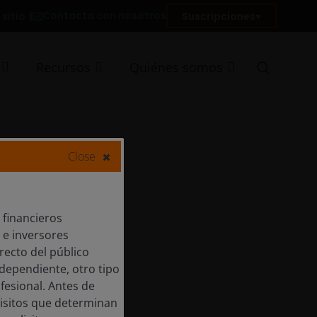
Contacta con nosotros
sitio
Suscripciones
Recursos
Quiénes somos
Close
 financieros
 e inversores
recto del público
ndependiente, otro tipo
fesional. Antes de
isitos que determinan