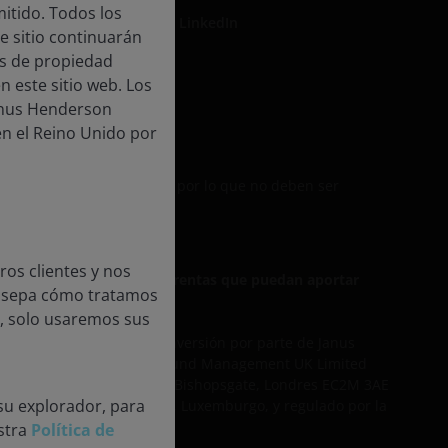
itido. Todos los
LinkedIn
e sitio continuarán
os de propiedad
n este sitio web. Los
Janus Henderson
dad
en el Reino Unido por
de comunicación de España, por lo que no deben ser
os clientes y nos
r de las inversiones y las rentas que puedan aportar
e sepa cómo tratamos
o, solo usaremos sus
productos y servicios de inversión por parte de
Janus
o 906355), Janus Henderson Fund Management UK Limited
n Inglaterra y Gales en 201 Bishopsgate, Londres EC2M 3AE
su explorador, para
iberté, L-1930 Luxemburgo, Luxemburgo, y regulado por la
estra
Política de