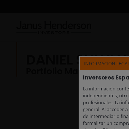
DANIEL SULLIV
INFORMACIÓN LEGA
Portfolio Manager
Inversores Esp
La información conte
independientes, otro
profesionales. La inf
general. Al acceder a
de intermediario fin
formalizar un compro