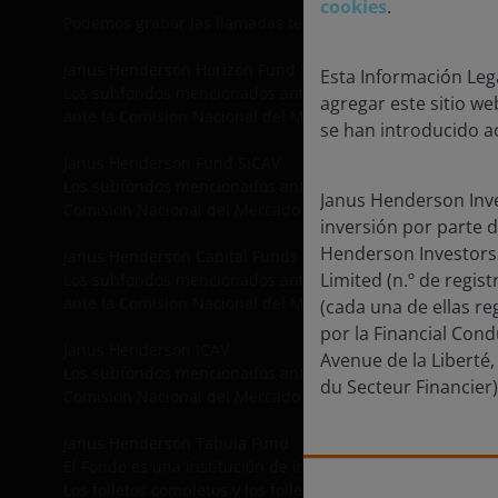
cookies
.
Podemos grabar las llamadas telefónicas para nuestra prot
Janus Henderson Horizon Fund SICAV
Esta Información Leg
Los subfondos mencionados anteriormente están autorizad
agregar este sitio we
ante la Comisión Nacional del Mercado de Valores (en ade
se han introducido ac
Janus Henderson Fund SICAV
Los subfondos mencionados anteriormente están autorizad
Janus Henderson Inve
Comisión Nacional del Mercado de Valores (en adelante, 
inversión por parte d
Henderson Investors
Janus Henderson Capital Funds plc
Limited (n.º de regi
Los subfondos mencionados anteriormente están autorizad
ante la Comisión Nacional del Mercado de Valores (en ad
(cada una de ellas r
por la Financial Cond
Janus Henderson ICAV
Avenue de la Liberté
Los subfondos mencionados anteriormente están autorizad
du Secteur Financier)
Comisión Nacional del Mercado de Valores (en adelante t
Janus Henderson Tabula Fund
El Fondo es una institución de inversión colectiva extran
Los folletos completos y los folletos simplificados, los es