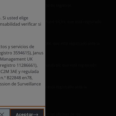
mantenimiento reglamentario de registros.
 Si usted elige
 Janus Henderson Horizon Fund SICAV, que está registrado
sabilidad verificar si
Janus Henderson Fund SICAV, que está registrado ante la
tos y servicios de
egistro 3594615), Janus
nd Management UK
registro 11286661),
Janus Henderson Capital Funds plc que está registrado
 EC2M 3AE y regulada
 n.º B22848 en78,
ssion de Surveillance
Janus Henderson ICAV que está registrado ante la
Aceptar
onibles de forma gratuita en las oficinas de los