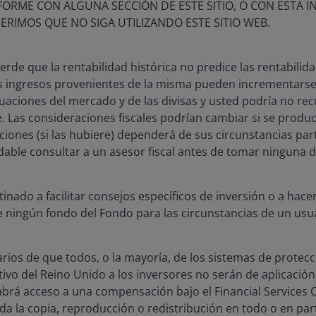
ORME CON ALGUNA SECCIÓN DE ESTE SITIO, O CON ESTA 
18 de febrero de 2026
De actualidad
ERIMOS QUE NO SIGA UTILIZANDO ESTE SITIO WEB.
Crear una exposición a
materias primas más
de que la rentabilidad histórica no predice las rentabilidad
inteligente y resiliente a
os ingresos provenientes de la misma pueden incrementars
través de alternativos
tuaciones del mercado y de las divisas y usted podría no re
e. Las consideraciones fiscales podrían cambiar si se produc
Cuando las estrategias tradicionales de
ciones (si las hubiere) dependerá de sus circunstancias part
materias primas se quedan cortas, ¿cómo
ble consultar a un asesor fiscal antes de tomar ninguna de
pueden las estrategias alternativas
desbloquear oportunidades más amplias y
resilientes?
stinado a facilitar consejos específicos de inversión o a ha
e ningún fondo del Fondo para las circunstancias de un usua
6
min. leídos
uarios de que todos, o la mayoría, de los sistemas de prote
ativo del Reino Unido a los inversores no serán de aplicación
brá acceso a una compensación bajo el Financial Services
da la copia, reproducción o redistribución en todo o en par