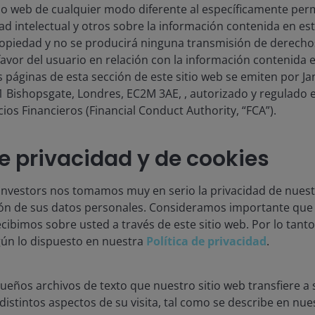
aja en JHI
Legal
tio web de cualquier modo diferente al específicamente perm
d intelectual y otros sobre la información contenida en est
tacta con nosotros
Política de privacidad
ropiedad y no se producirá ninguna transmisión de derech
ripciones
Política de cookies
 favor del usuario en relación con la información contenida e
s páginas de esta sección de este sitio web se emiten por 
Informacion de seguri
01 Bishopsgate, Londres, EC2M 3AE, , autorizado y regulado 
cios Financieros (Financial Conduct Authority, “FCA”).
formación y los vínculos que lo enlazan es su uso por los medios 
s o inversores institucionales.
de privacidad y de cookies
n de Janus Henderson Investors.
nvestors nos tomamos muy en serio la privacidad de nuestr
ste sitio web es únicamente para asesores profesionales. El valo
ión de sus datos personales. Consideramos importante qu
es no recuperen la cantidad que invirtieron en un principio.
cibimos sobre usted a través de este sitio web. Por lo tant
ún lo dispuesto en nuestra
Política de privacidad
.
enderson Investors es el nombre bajo el cual se proporcionan los 
ro 3594615), Janus Henderson Investors UK Limited (n.º de registr
Limited (nº de registro 11286661), (cada una de ellas registrada e
eños archivos de texto que nuestro sitio web transfiere a 
derson Investors Europe S.A. (reg n.º B22848 en78, Avenue de la L
distintos aspectos de su visita, tal como se describe en nu