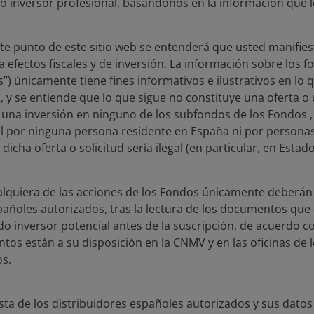
mo inversor profesional, basándonos en la información que l
ste punto de este sitio web se entenderá que usted manifies
 efectos fiscales y de inversión. La información sobre los 
tor de fondos en Janus Henderson Investors desde 2019. Fu
os”) únicamente tiene fines informativos e ilustrativos en lo 
bales en 2019 y se convirtió en Director de Recursos Natur
 y se entiende que lo que sigue no constituye una oferta o 
 ocupó hasta 2026. Anteriormente, fue gestor de carteras y
r una inversión en ninguno de los subfondos de los Fondos ,
adquirida por Henderson en 2015. Anteriormente, trabajó c
 por ninguna persona residente en España ni por personas
an Sachs, Deutsche Asset Management, Zurich Scudder Inv
 dicha oferta o solicitud sería ilegal (en particular, en Estad
ualquiera de las acciones de los Fondos únicamente deberán 
ciatura en Ingeniería de Minas (con honores) por la Univers
spañoles autorizados, tras la lectura de los documentos que
inanzas Aplicadas e Inversión por el Securities Institute of 
 inversor potencial antes de la suscripción, de acuerdo con
en el sector de los recursos naturales.
os están a su disposición en la CNMV y en las oficinas de l
s.
sta de los distribuidores españoles autorizados y sus datos
JREAL