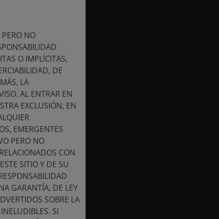
, PERO NO
SPONSABILIDAD
TAS O IMPLÍCITAS,
RCIABILIDAD, DE
MÁS, LA
ISO. AL ENTRAR EN
STRA EXCLUSIÓN, EN
UALQUIER
VOS, EMERGENTES
IVO PERO NO
O RELACIONADOS CON
STE SITIO Y DE SU
 RESPONSABILIDAD
A GARANTÍA, DE LEY
ADVERTIDOS SOBRE LA
NELUDIBLES. SI