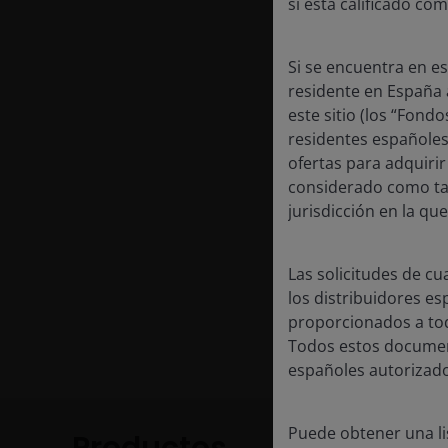
si está calificado co
Si se encuentra en e
residente en España a
Daniel Sullivan es Ges
este sitio (los “Fond
Recursos Naturales Glo
residentes españoles,
mismo año, puesto que
ofertas para adquiri
recursos en 90 West, 
considerado como tal
de carteras en Goldm
jurisdicción en la que
Investments.
Las solicitudes de c
Daniel tiene una licen
los distribuidores e
título de posgrado en F
proporcionados a todo
37
años de experiencia 
Todos estos document
españoles autorizado
Puede obtener una li