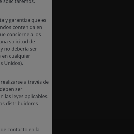
e solicitaremos.
ta y garantiza que es
fondos contenida en
e codirector de
que concierne a los
ales Globales ese
una solicitud de
 analista senior de
 y no debería ser
omo analista y gestor
 en cualquier
estments y AMP
os Unidos).
realizarse a través de
idad de Sídney y un
 deben ser
Australia. Cuenta con
 las leyes aplicables.
os distribuidores
 de contacto en la